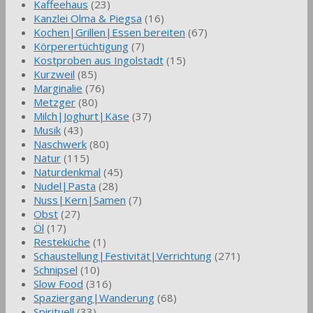
Kaffeehaus
(23)
Kanzlei Olma & Piegsa
(16)
Kochen|Grillen|Essen bereiten
(67)
Körperertüchtigung
(7)
Kostproben aus Ingolstadt
(15)
Kurzweil
(85)
Marginalie
(76)
Metzger
(80)
Milch|Joghurt|Käse
(37)
Musik
(43)
Naschwerk
(80)
Natur
(115)
Naturdenkmal
(45)
Nudel|Pasta
(28)
Nuss|Kern|Samen
(7)
Obst
(27)
Öl
(17)
Resteküche
(1)
Schaustellung|Festivität|Verrichtung
(271)
Schnipsel
(10)
Slow Food
(316)
Spaziergang|Wanderung
(68)
Spirituell
(33)