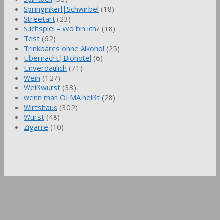
Springinkerl|Schwirbel
(18)
Streetart
(23)
Suchspiel – Wo bin ich?
(18)
Test
(62)
Trinkbares ohne Alkohol
(25)
Übernacht|Biohotel
(6)
Unverdaulich
(71)
Wein
(127)
Weißwurst
(33)
wenn man OLMA heißt
(28)
Wirtshaus
(302)
Wurst
(48)
Zigarre
(10)