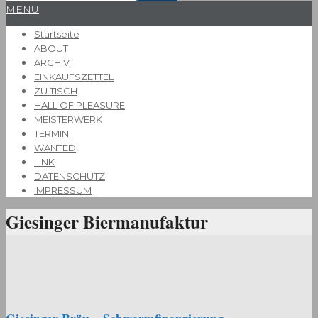
Primary
MENU
Navigation
Startseite
Menu
ABOUT
ARCHIV
EINKAUFSZETTEL
ZU TISCH
HALL OF PLEASURE
MEISTERWERK
TERMIN
WANTED
LINK
DATENSCHUTZ
IMPRESSUM
Giesinger Biermanufaktur