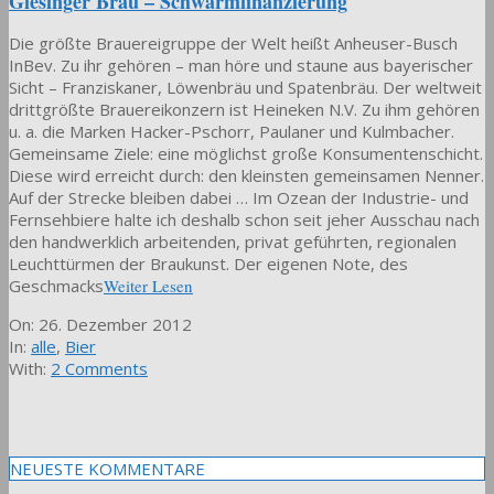
Giesinger Bräu – Schwarmfinanzierung
Die größte Brauereigruppe der Welt heißt Anheuser-Busch
InBev. Zu ihr gehören – man höre und staune aus bayerischer
Sicht – Franziskaner, Löwenbräu und Spatenbräu. Der weltweit
drittgrößte Brauereikonzern ist Heineken N.V. Zu ihm gehören
u. a. die Marken Hacker-Pschorr, Paulaner und Kulmbacher.
Gemeinsame Ziele: eine möglichst große Konsumentenschicht.
Diese wird erreicht durch: den kleinsten gemeinsamen Nenner.
Auf der Strecke bleiben dabei … Im Ozean der Industrie- und
Fernsehbiere halte ich deshalb schon seit jeher Ausschau nach
den handwerklich arbeitenden, privat geführten, regionalen
Leuchttürmen der Braukunst. Der eigenen Note, des
Geschmacks
Weiter Lesen
2012-
On:
26. Dezember 2012
12-
In:
alle
,
Bier
26
With:
2 Comments
NEUESTE KOMMENTARE