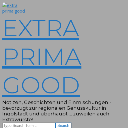
Skip
to
content
EXTRA
PRIMA
GOOD
Notizen, Geschichten und Einmischungen -
bevorzugt zur regionalen Genusskultur in
Ingolstadt und überhaupt … zuweilen auch
Extrawürste!
Search