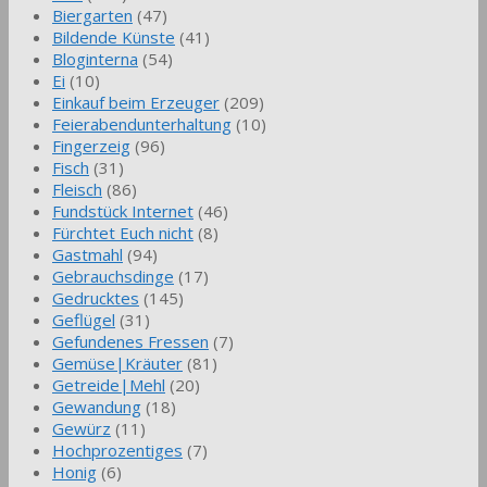
Biergarten
(47)
Bildende Künste
(41)
Bloginterna
(54)
Ei
(10)
Einkauf beim Erzeuger
(209)
Feierabendunterhaltung
(10)
Fingerzeig
(96)
Fisch
(31)
Fleisch
(86)
Fundstück Internet
(46)
Fürchtet Euch nicht
(8)
Gastmahl
(94)
Gebrauchsdinge
(17)
Gedrucktes
(145)
Geflügel
(31)
Gefundenes Fressen
(7)
Gemüse|Kräuter
(81)
Getreide|Mehl
(20)
Gewandung
(18)
Gewürz
(11)
Hochprozentiges
(7)
Honig
(6)