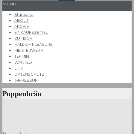
Primary
MENU
Navigation
Startseite
Menu
ABOUT
ARCHIV
EINKAUFSZETTEL
ZU TISCH
HALL OF PLEASURE
MEISTERWERK
TERMIN
WANTED
LINK
DATENSCHUTZ
IMPRESSUM
Poppenbräu