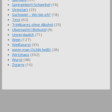
Springinkerl|Schwirbel
(18)
Streetart
(23)
Suchspiel – Wo bin ich?
(18)
Test
(62)
Trinkbares ohne Alkohol
(25)
Übernacht|Biohotel
(6)
Unverdaulich
(71)
Wein
(127)
Weißwurst
(33)
wenn man OLMA heißt
(28)
Wirtshaus
(302)
Wurst
(48)
Zigarre
(10)