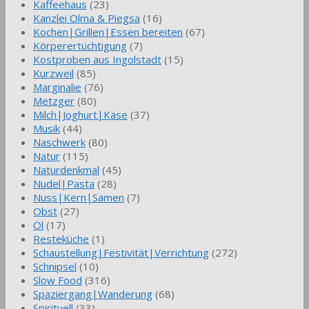
Kaffeehaus
(23)
Kanzlei Olma & Piegsa
(16)
Kochen|Grillen|Essen bereiten
(67)
Körperertüchtigung
(7)
Kostproben aus Ingolstadt
(15)
Kurzweil
(85)
Marginalie
(76)
Metzger
(80)
Milch|Joghurt|Käse
(37)
Musik
(44)
Naschwerk
(80)
Natur
(115)
Naturdenkmal
(45)
Nudel|Pasta
(28)
Nuss|Kern|Samen
(7)
Obst
(27)
Öl
(17)
Resteküche
(1)
Schaustellung|Festivität|Verrichtung
(272)
Schnipsel
(10)
Slow Food
(316)
Spaziergang|Wanderung
(68)
Spirituell
(33)