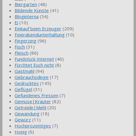
Biergarten
(48)
Bildende Künste
(41)
Bloginterna
(54)
Ei
(10)
Einkauf beim Erzeuger
(209)
Feierabendunterhaltung
(10)
Fingerzeig
(96)
Fisch
(31)
Fleisch
(86)
Fundstück Internet
(46)
Fürchtet Euch nicht
(8)
Gastmahl
(94)
Gebrauchsdinge
(17)
Gedrucktes
(145)
Geflügel
(31)
Gefundenes Fressen
(7)
Gemüse|Kräuter
(82)
Getreide|Mehl
(20)
Gewandung
(18)
Gewürz
(11)
Hochprozentiges
(7)
Honig
(6)