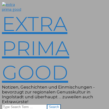
Skip
to
content
EXTRA
PRIMA
GOOD
Notizen, Geschichten und Einmischungen -
bevorzugt zur regionalen Genusskultur in
Ingolstadt und überhaupt … zuweilen auch
Extrawürste!
Search