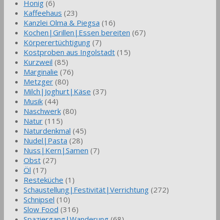
Honig
(6)
Kaffeehaus
(23)
Kanzlei Olma & Piegsa
(16)
Kochen|Grillen|Essen bereiten
(67)
Körperertüchtigung
(7)
Kostproben aus Ingolstadt
(15)
Kurzweil
(85)
Marginalie
(76)
Metzger
(80)
Milch|Joghurt|Käse
(37)
Musik
(44)
Naschwerk
(80)
Natur
(115)
Naturdenkmal
(45)
Nudel|Pasta
(28)
Nuss|Kern|Samen
(7)
Obst
(27)
Öl
(17)
Resteküche
(1)
Schaustellung|Festivität|Verrichtung
(272)
Schnipsel
(10)
Slow Food
(316)
Spaziergang|Wanderung
(68)