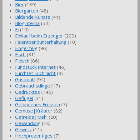
Bier
(189)
Biergarten
(48)
Bildende Künste
(41)
Bloginterna
(54)
Ei
(10)
Einkauf beim Erzeuger
(209)
Feierabendunterhaltung
(10)
Fingerzeig
(96)
Fisch
(31)
Fleisch
(86)
Fundstück Internet
(46)
Fürchtet Euch nicht
(8)
Gastmahl
(94)
Gebrauchsdinge
(17)
Gedrucktes
(145)
Geflügel
(31)
Gefundenes Fressen
(7)
Gemüse|Kräuter
(82)
Getreide|Mehl
(20)
Gewandung
(18)
Gewürz
(11)
Hochprozentiges
(7)