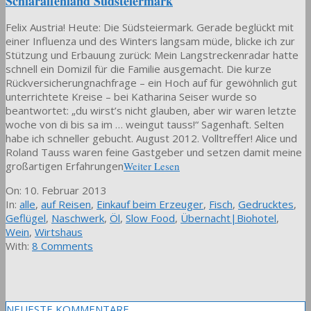
Schlaraffenland Südsteiermark
Felix Austria! Heute: Die Südsteiermark. Gerade beglückt mit
einer Influenza und des Winters langsam müde, blicke ich zur
Stützung und Erbauung zurück: Mein Langstreckenradar hatte
schnell ein Domizil für die Familie ausgemacht. Die kurze
Rückversicherungnachfrage – ein Hoch auf für gewöhnlich gut
unterrichtete Kreise – bei Katharina Seiser wurde so
beantwortet: „du wirst’s nicht glauben, aber wir waren letzte
woche von di bis sa im … weingut tauss!“ Sagenhaft. Selten
habe ich schneller gebucht. August 2012. Volltreffer! Alice und
Roland Tauss waren feine Gastgeber und setzen damit meine
großartigen Erfahrungen
Weiter Lesen
2013-
On:
10. Februar 2013
02-
In:
alle
,
auf Reisen
,
Einkauf beim Erzeuger
,
Fisch
,
Gedrucktes
,
10
Geflügel
,
Naschwerk
,
Öl
,
Slow Food
,
Übernacht|Biohotel
,
Wein
,
Wirtshaus
With:
8 Comments
NEUESTE KOMMENTARE