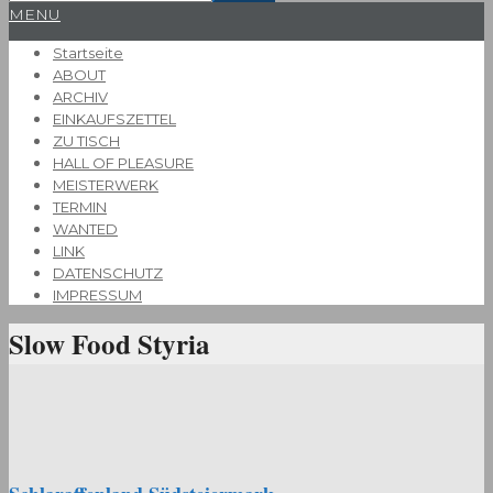
Primary
MENU
Navigation
Startseite
Menu
ABOUT
ARCHIV
EINKAUFSZETTEL
ZU TISCH
HALL OF PLEASURE
MEISTERWERK
TERMIN
WANTED
LINK
DATENSCHUTZ
IMPRESSUM
Slow Food Styria