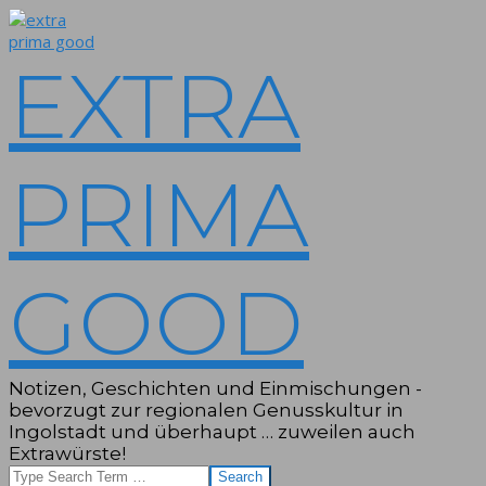
Skip
to
content
EXTRA
PRIMA
GOOD
Notizen, Geschichten und Einmischungen -
bevorzugt zur regionalen Genusskultur in
Ingolstadt und überhaupt … zuweilen auch
Extrawürste!
Search