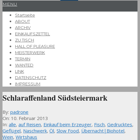
Primary
MENU
Navigation
Startseite
Menu
ABOUT
ARCHIV
EINKAUFSZETTEL
ZU TISCH
HALL OF PLEASURE
MEISTERWERK
TERMIN
WANTED
LINK
DATENSCHUTZ
IMPRESSUM
Schlaraffenland Südsteiermark
By:
padrone
On:
10. Februar 2013
In:
alle
,
auf Reisen
,
Einkauf beim Erzeuger
,
Fisch
,
Gedrucktes
,
Geflügel
,
Naschwerk
,
Öl
,
Slow Food
,
Übernacht|Biohotel
,
Wein
,
Wirtshaus