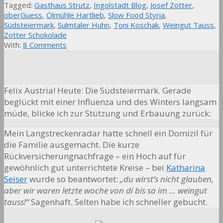
Tagged:
Gasthaus Strutz
,
Ingolstadt Blog
,
Josef Zotter
,
oberGuess
,
Ölmühle Hartlieb
,
Slow Food Styria
,
Südsteiermark
,
Sulmtaler Huhn
,
Toni Koschak
,
Weingut Tauss
,
Zotter Schokolade
With:
8 Comments
Felix Austria! Heute: Die Südsteiermark. Gerade
beglückt mit einer Influenza und des Winters langsam
müde, blicke ich zur Stützung und Erbauung zurück:
Mein Langstreckenradar hatte schnell ein Domizil für
die Familie ausgemacht. Die kurze
Rückversicherungnachfrage – ein Hoch auf für
gewöhnlich gut unterrichtete Kreise – bei
Katharina
Seiser
wurde so beantwortet:
„du wirst’s nicht glauben,
aber wir waren letzte woche von di bis sa im … weingut
tauss!“
Sagenhaft. Selten habe ich schneller gebucht.