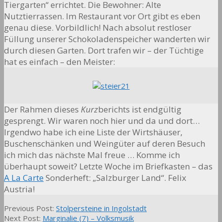
Tiergarten“ errichtet. Die Bewohner: Alte
Nutztierrassen. Im Restaurant vor Ort gibt es eben
genau diese. Vorbildlich! Nach absolut restloser
Füllung unserer Schokoladenspeicher wanderten wir
durch diesen Garten. Dort trafen wir – der Tüchtige
hat es einfach – den Meister:
Der Rahmen dieses
Kurz
berichts ist endgültig
gesprengt. Wir waren noch hier und da und dort…
Irgendwo habe ich eine Liste der Wirtshäuser,
Buschenschänken und Weingüter auf deren Besuch
ich mich das nächste Mal freue … Komme ich
überhaupt soweit? Letzte Woche im Briefkasten – das
A La Carte
Sonderheft: „Salzburger Land“. Felix
Austria!
2013-
Previous Post:
Stolpersteine in Ingolstadt
02-
Next Post:
Marginalie (7) – Volksmusik