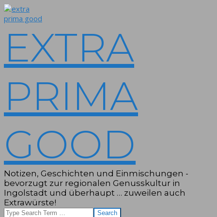
Skip
to
content
EXTRA
PRIMA
GOOD
Notizen, Geschichten und Einmischungen -
bevorzugt zur regionalen Genusskultur in
Ingolstadt und überhaupt … zuweilen auch
Extrawürste!
Search