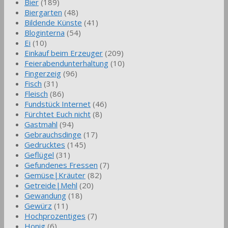
Bier
(189)
Biergarten
(48)
Bildende Künste
(41)
Bloginterna
(54)
Ei
(10)
Einkauf beim Erzeuger
(209)
Feierabendunterhaltung
(10)
Fingerzeig
(96)
Fisch
(31)
Fleisch
(86)
Fundstück Internet
(46)
Fürchtet Euch nicht
(8)
Gastmahl
(94)
Gebrauchsdinge
(17)
Gedrucktes
(145)
Geflügel
(31)
Gefundenes Fressen
(7)
Gemüse|Kräuter
(82)
Getreide|Mehl
(20)
Gewandung
(18)
Gewürz
(11)
Hochprozentiges
(7)
Honig
(6)