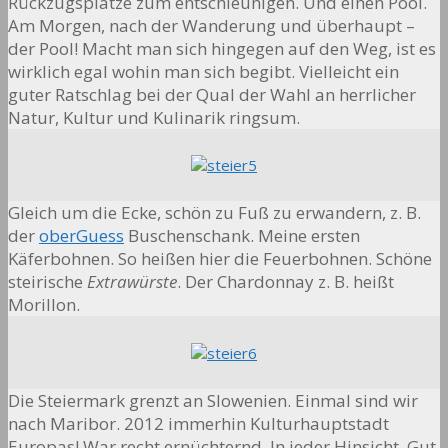
Rückzugsplätze zum entschleunigen. Und einen Pool.
Am Morgen, nach der Wanderung und überhaupt –
der Pool! Macht man sich hingegen auf den Weg, ist es
wirklich egal wohin man sich begibt. Vielleicht ein
guter Ratschlag bei der Qual der Wahl an herrlicher
Natur, Kultur und Kulinarik ringsum.
Gleich um die Ecke, schön zu Fuß zu erwandern, z. B.
der
oberGuess
Buschenschank. Meine ersten
Käferbohnen. So heißen hier die Feuerbohnen. Schöne
steirische
Extrawürste
. Der Chardonnay z. B. heißt
Morillon.
Die Steiermark grenzt an Slowenien. Einmal sind wir
nach Maribor. 2012 immerhin Kulturhauptstadt
Europas! War recht ernüchternd. In jeder Hinsicht. Gut,