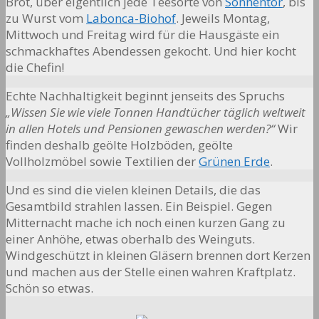
Brot, über eigentlich jede Teesorte von
Sonnentor
, bis
zu Wurst vom
Labonca-Biohof
. Jeweils Montag,
Mittwoch und Freitag wird für die Hausgäste ein
schmackhaftes Abendessen gekocht. Und hier kocht
die Chefin!
Echte Nachhaltigkeit beginnt jenseits des Spruchs
„Wissen Sie wie viele Tonnen Handtücher täglich weltweit
in allen Hotels und Pensionen gewaschen werden?“
Wir
finden deshalb geölte Holzböden, geölte
Vollholzmöbel sowie Textilien der
Grünen Erde
.
Und es sind die vielen kleinen Details, die das
Gesamtbild strahlen lassen. Ein Beispiel. Gegen
Mitternacht mache ich noch einen kurzen Gang zu
einer Anhöhe, etwas oberhalb des Weinguts.
Windgeschützt in kleinen Gläsern brennen dort Kerzen
und machen aus der Stelle einen wahren Kraftplatz.
Schön so etwas.