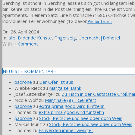
Berching ist schön! In Berching lässt es sich gut und langsam le
bin, kehre ich stets in die Post Berching ein. Ihre Küche ist v
Apartments. In einem Satz: Eine historische (1686) Örtlichkeit 
individuellen Ferienwohnungen (12 davon
Weiter Lesen
2024-
On:
26. April 2024
04-
In:
alle
,
Bildende Künste
,
Fingerzeig
,
Übernacht|Biohotel
26
With:
1 Comment
NEUESTE KOMMENTARE
padrone
zu
Der Ofen ist aus
Wiebke Rieck
zu
Marga sei Dank
Josef Zitzelsberger
zu
Zu Tisch in der Gaststätte Großmar
Nicole Wolf
zu
Marginalie (8) – Geliefert
padrone
zu
extra prima good wird fünfzehn
Thomas
zu
extra prima good wird fünfzehn
padrone
zu
Stock, Peitsche und See oder doch Wein
Markus Munz
zu
Stock, Peitsche und See oder doch Wein
Thomas
zu
Es werden immer weniger