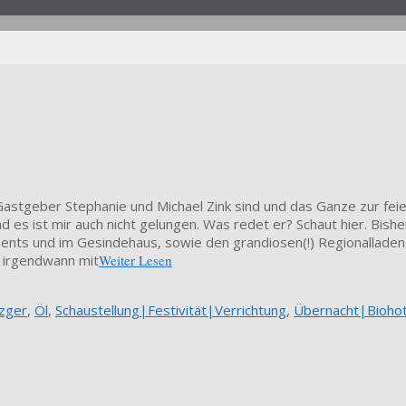
Gastgeber Stephanie und Michael Zink sind und das Ganze zur fei
d es ist mir auch nicht gelungen. Was redet er? Schaut hier. Bish
nts und im Gesindehaus, sowie den grandiosen(!) Regionalladen (
n irgendwann mit
Weiter Lesen
zger
,
Öl
,
Schaustellung|Festivität|Verrichtung
,
Übernacht|Biohot