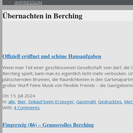
IMPRESSUM
Übernachten in Berching
Offiziell eröffnet und schöne Hausaufgaben
Wenn man Teil einer geschlossenen Gesellschaft sein darf, die 
Berching spielt, kann man es eigentlich nicht mehr verbocken. Un
plätschernden Brunnen, die Räumlichkeiten in den Gartenapartme
großer Wurf! Feine Musik von Flexible Friends – die Gastgeberi
2024-
On:
15. Juli 2024
07-
In:
alle
,
Bier
,
Einkauf beim Erzeuger
,
Gastmahl
,
Gedrucktes
,
Met
15
With:
4 Comments
Fingerzeig (86) – Genussvolles Berching