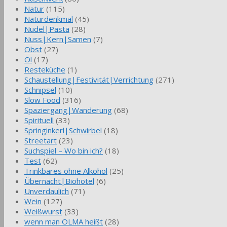
Natur
(115)
Naturdenkmal
(45)
Nudel|Pasta
(28)
Nuss|Kern|Samen
(7)
Obst
(27)
Öl
(17)
Resteküche
(1)
Schaustellung|Festivität|Verrichtung
(271)
Schnipsel
(10)
Slow Food
(316)
Spaziergang|Wanderung
(68)
Spirituell
(33)
Springinkerl|Schwirbel
(18)
Streetart
(23)
Suchspiel – Wo bin ich?
(18)
Test
(62)
Trinkbares ohne Alkohol
(25)
Übernacht|Biohotel
(6)
Unverdaulich
(71)
Wein
(127)
Weißwurst
(33)
wenn man OLMA heißt
(28)