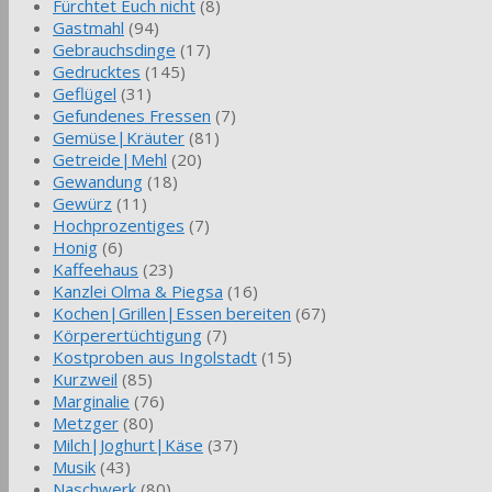
Fürchtet Euch nicht
(8)
Gastmahl
(94)
Gebrauchsdinge
(17)
Gedrucktes
(145)
Geflügel
(31)
Gefundenes Fressen
(7)
Gemüse|Kräuter
(81)
Getreide|Mehl
(20)
Gewandung
(18)
Gewürz
(11)
Hochprozentiges
(7)
Honig
(6)
Kaffeehaus
(23)
Kanzlei Olma & Piegsa
(16)
Kochen|Grillen|Essen bereiten
(67)
Körperertüchtigung
(7)
Kostproben aus Ingolstadt
(15)
Kurzweil
(85)
Marginalie
(76)
Metzger
(80)
Milch|Joghurt|Käse
(37)
Musik
(43)
Naschwerk
(80)