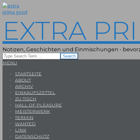
Skip
to
content
EXTRA PR
Notizen, Geschichten und Einmischungen - bevorz
Search
Primary
MENU
Navigation
STARTSEITE
Menu
ABOUT
ARCHIV
EINKAUFSZETTEL
ZU TISCH
HALL OF PLEASURE
MEISTERWERK
TERMIN
WANTED
LINK
DATENSCHUTZ