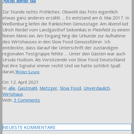
Nicht mehr da
Zur Stunde nichts Fröhliches. Obwohl das Foto eigentlich
etwas ganz anderes erzählt … Es entstand am 6. Mai 2017. In
Weißenburg liefen die fränkischen Genusstage. Am Abend lud
Ulrich Riedel vom Landgasthof Siebenkäs in Pleinfeld zu einem
feinen Menü ein. Am Eingang hing die Urkunde zur Aufnahme
des Wirtshauses in den Slow Food Genussführer. Ich
entdeckte, dass darauf die Unterschrift der zuständigen
regionalen Testgruppe fehlte … Unter den Gästen war auch
Ursula Hudson. Als Vorsitzende von Slow Food Deutschland
hat ihre Signatur immer recht! Und sie hatte sichtlich Spaß
daran,
Weiter Lesen
2021-
On:
12. April 2021
04-
In:
alle
,
Gastmahl
,
Metzger
,
Slow Food
,
Unverdaulich
,
12
Wirtshaus
With:
3 Comments
NEUESTE KOMMENTARE