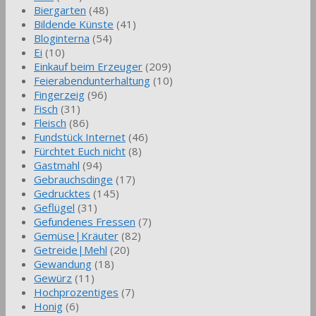
Biergarten
(48)
Bildende Künste
(41)
Bloginterna
(54)
Ei
(10)
Einkauf beim Erzeuger
(209)
Feierabendunterhaltung
(10)
Fingerzeig
(96)
Fisch
(31)
Fleisch
(86)
Fundstück Internet
(46)
Fürchtet Euch nicht
(8)
Gastmahl
(94)
Gebrauchsdinge
(17)
Gedrucktes
(145)
Geflügel
(31)
Gefundenes Fressen
(7)
Gemüse|Kräuter
(82)
Getreide|Mehl
(20)
Gewandung
(18)
Gewürz
(11)
Hochprozentiges
(7)
Honig
(6)