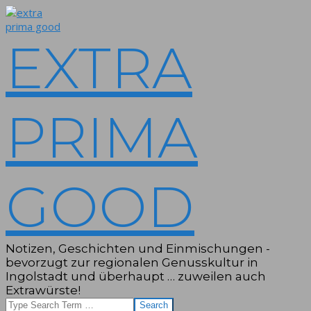
Skip
to
content
EXTRA
PRIMA
GOOD
Notizen, Geschichten und Einmischungen -
bevorzugt zur regionalen Genusskultur in
Ingolstadt und überhaupt … zuweilen auch
Extrawürste!
Search