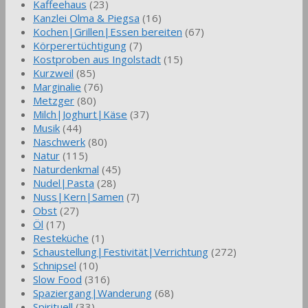
Kaffeehaus
(23)
Kanzlei Olma & Piegsa
(16)
Kochen|Grillen|Essen bereiten
(67)
Körperertüchtigung
(7)
Kostproben aus Ingolstadt
(15)
Kurzweil
(85)
Marginalie
(76)
Metzger
(80)
Milch|Joghurt|Käse
(37)
Musik
(44)
Naschwerk
(80)
Natur
(115)
Naturdenkmal
(45)
Nudel|Pasta
(28)
Nuss|Kern|Samen
(7)
Obst
(27)
Öl
(17)
Resteküche
(1)
Schaustellung|Festivität|Verrichtung
(272)
Schnipsel
(10)
Slow Food
(316)
Spaziergang|Wanderung
(68)
Spirituell
(33)