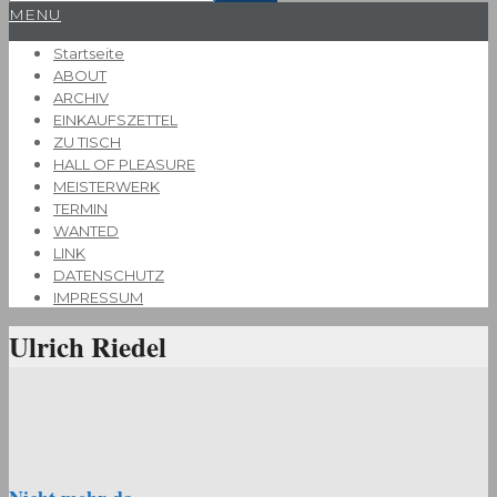
Primary
MENU
Navigation
Startseite
Menu
ABOUT
ARCHIV
EINKAUFSZETTEL
ZU TISCH
HALL OF PLEASURE
MEISTERWERK
TERMIN
WANTED
LINK
DATENSCHUTZ
IMPRESSUM
Ulrich Riedel