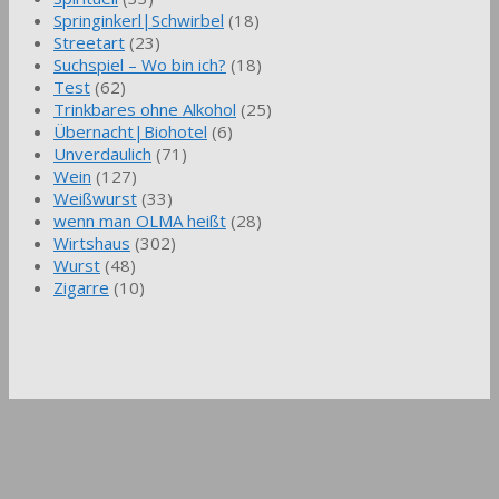
Springinkerl|Schwirbel
(18)
Streetart
(23)
Suchspiel – Wo bin ich?
(18)
Test
(62)
Trinkbares ohne Alkohol
(25)
Übernacht|Biohotel
(6)
Unverdaulich
(71)
Wein
(127)
Weißwurst
(33)
wenn man OLMA heißt
(28)
Wirtshaus
(302)
Wurst
(48)
Zigarre
(10)