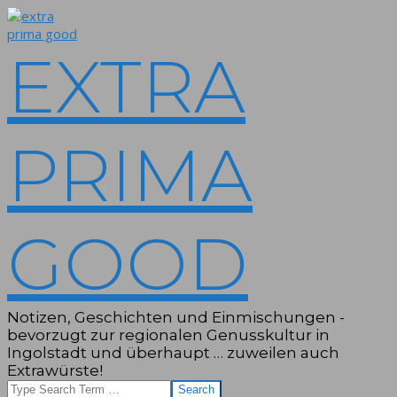
Skip
to
content
EXTRA
PRIMA
GOOD
Notizen, Geschichten und Einmischungen -
bevorzugt zur regionalen Genusskultur in
Ingolstadt und überhaupt … zuweilen auch
Extrawürste!
Search