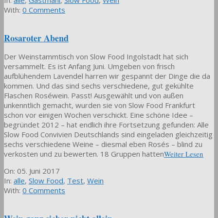
In:
alle
,
Gastmahl
,
Slow Food
,
Wein
28
With:
0 Comments
Rosaroter Abend
Der Weinstammtisch von Slow Food Ingolstadt hat sich
versammelt. Es ist Anfang Juni. Umgeben von frisch
aufblühendem Lavendel harren wir gespannt der Dinge die da
kommen. Und das sind sechs verschiedene, gut gekühlte
Flaschen Roséwein. Passt! Ausgewählt und von außen
unkenntlich gemacht, wurden sie von Slow Food Frankfurt
schon vor einigen Wochen verschickt. Eine schöne Idee –
begründet 2012 – hat endlich ihre Fortsetzung gefunden: Alle
Slow Food Convivien Deutschlands sind eingeladen gleichzeitig
sechs verschiedene Weine – diesmal eben Rosés – blind zu
verkosten und zu bewerten. 18 Gruppen hatten
Weiter Lesen
2017-
On:
05. Juni 2017
06-
In:
alle
,
Slow Food
,
Test
,
Wein
05
With:
0 Comments