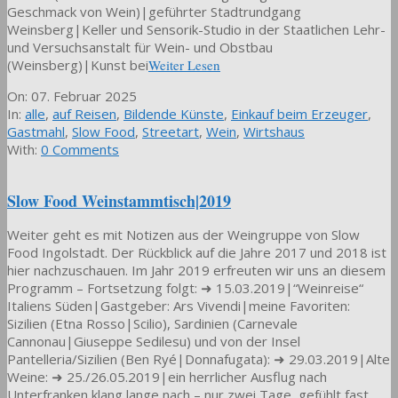
Geschmack von Wein)|geführter Stadtrundgang
Weinsberg|Keller und Sensorik-Studio in der Staatlichen Lehr-
und Versuchsanstalt für Wein- und Obstbau
(Weinsberg)|Kunst bei
Weiter Lesen
2025-
On:
07. Februar 2025
02-
In:
alle
,
auf Reisen
,
Bildende Künste
,
Einkauf beim Erzeuger
,
07
Gastmahl
,
Slow Food
,
Streetart
,
Wein
,
Wirtshaus
With:
0 Comments
Slow Food Weinstammtisch|2019
Weiter geht es mit Notizen aus der Weingruppe von Slow
Food Ingolstadt. Der Rückblick auf die Jahre 2017 und 2018 ist
hier nachzuschauen. Im Jahr 2019 erfreuten wir uns an diesem
Programm – Fortsetzung folgt: ➜ 15.03.2019|“Weinreise“
Italiens Süden|Gastgeber: Ars Vivendi|meine Favoriten:
Sizilien (Etna Rosso|Scilio), Sardinien (Carnevale
Cannonau|Giuseppe Sedilesu) und von der Insel
Pantelleria/Sizilien (Ben Ryé|Donnafugata): ➜ 29.03.2019|Alte
Weine: ➜ 25./26.05.2019|ein herrlicher Ausflug nach
Unterfranken klang lange nach – nur zwei Tage, gefühlt fast