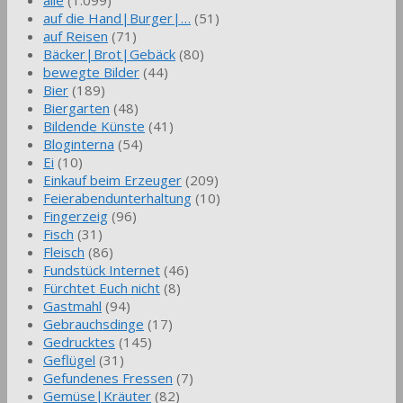
alle
(1.099)
auf die Hand|Burger|…
(51)
auf Reisen
(71)
Bäcker|Brot|Gebäck
(80)
bewegte Bilder
(44)
Bier
(189)
Biergarten
(48)
Bildende Künste
(41)
Bloginterna
(54)
Ei
(10)
Einkauf beim Erzeuger
(209)
Feierabendunterhaltung
(10)
Fingerzeig
(96)
Fisch
(31)
Fleisch
(86)
Fundstück Internet
(46)
Fürchtet Euch nicht
(8)
Gastmahl
(94)
Gebrauchsdinge
(17)
Gedrucktes
(145)
Geflügel
(31)
Gefundenes Fressen
(7)
Gemüse|Kräuter
(82)