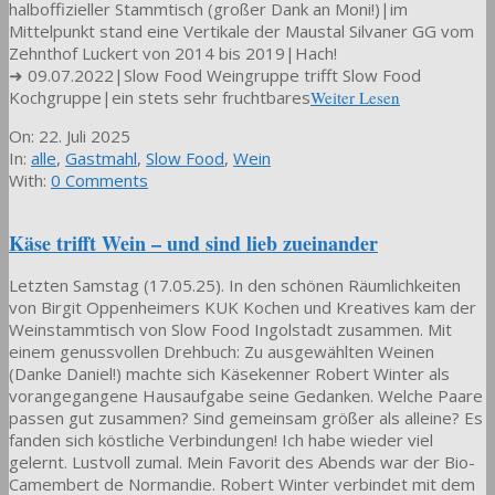
halboffizieller Stammtisch (großer Dank an Moni!)|im
Mittelpunkt stand eine Vertikale der Maustal Silvaner GG vom
Zehnthof Luckert von 2014 bis 2019|Hach!
➜ 09.07.2022|Slow Food Weingruppe trifft Slow Food
Kochgruppe|ein stets sehr fruchtbares
Weiter Lesen
2025-
On:
22. Juli 2025
07-
In:
alle
,
Gastmahl
,
Slow Food
,
Wein
22
With:
0 Comments
Käse trifft Wein – und sind lieb zueinander
Letzten Samstag (17.05.25). In den schönen Räumlichkeiten
von Birgit Oppenheimers KUK Kochen und Kreatives kam der
Weinstammtisch von Slow Food Ingolstadt zusammen. Mit
einem genussvollen Drehbuch: Zu ausgewählten Weinen
(Danke Daniel!) machte sich Käsekenner Robert Winter als
vorangegangene Hausaufgabe seine Gedanken. Welche Paare
passen gut zusammen? Sind gemeinsam größer als alleine? Es
fanden sich köstliche Verbindungen! Ich habe wieder viel
gelernt. Lustvoll zumal. Mein Favorit des Abends war der Bio-
Camembert de Normandie. Robert Winter verbindet mit dem