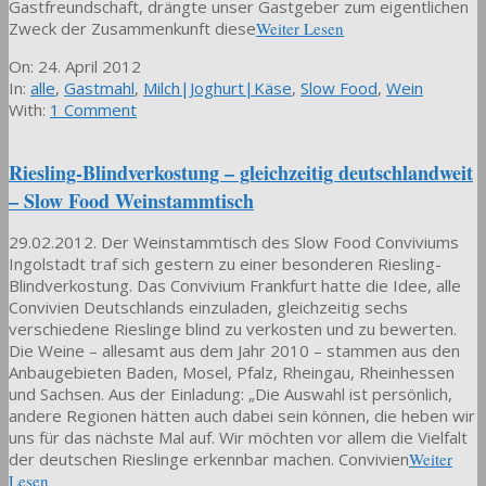
Gastfreundschaft, drängte unser Gastgeber zum eigentlichen
Zweck der Zusammenkunft diese
Weiter Lesen
2012-
On:
24. April 2012
04-
In:
alle
,
Gastmahl
,
Milch|Joghurt|Käse
,
Slow Food
,
Wein
24
With:
1 Comment
Riesling-Blindverkostung – gleichzeitig deutschlandweit
– Slow Food Weinstammtisch
29.02.2012. Der Weinstammtisch des Slow Food Conviviums
Ingolstadt traf sich gestern zu einer besonderen Riesling-
Blindverkostung. Das Convivium Frankfurt hatte die Idee, alle
Convivien Deutschlands einzuladen, gleichzeitig sechs
verschiedene Rieslinge blind zu verkosten und zu bewerten.
Die Weine – allesamt aus dem Jahr 2010 – stammen aus den
Anbaugebieten Baden, Mosel, Pfalz, Rheingau, Rheinhessen
und Sachsen. Aus der Einladung: „Die Auswahl ist persönlich,
andere Regionen hätten auch dabei sein können, die heben wir
uns für das nächste Mal auf. Wir möchten vor allem die Vielfalt
der deutschen Rieslinge erkennbar machen. Convivien
Weiter
Lesen