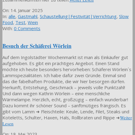
2025-
On:
14. Januar 2025
01-
In:
alle
,
Gastmahl
,
Schaustellung|Festivität|Verrichtung
,
Slow
14
Food
,
Test
,
Wein
With:
0 Comments
Besuch der Schäferei Wörlein
Auf dem Ingolstädter Wochenmarkt ist man als Einkäufer gut
aufgehoben. Es gibt ein prächtiges Angebot. Einen Stand
möchte ich heute besonders hervorheben: Schäferei Wörlein´s
Lammspezialitäten. Ich habe dafür zwei Gründe. Einmal sind
das die fabelhaften Produkte, die wir hier besorgen dürfen.
Herkunft, Entstehung, Geschmack – jeweils volle Punktzahl!
Und dann wegen Kathrin Wörlein – eine menschliche
Wärmelampe. Herzlich, echt, großzügig – einfach wunderbar!
Dazu kommt ihr schöner Sound – sanftmütiges frängisch. Es
gibt vom Lamm ➜ Fleischteile: Keule, Lende, Filet, Steaks und
Koteletts, Schulter, Haxen, Hals, Rollbraten und Rippe ➜
Weiter
Lesen
2023-
On:
18. Mai 2023