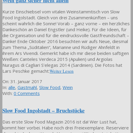
Wein ganz sicher nicht allein
Kurze Einschiebsel vom vitalen Weinstammtisch von Slow
Food Ingolstadt. Gleich von drei Zusammenkünften – uns
scheint wahrlich die Sonne! Vorab – ganz vorne – ein herzliches
Dankeschön an Daniel Engstler (und Heike). Für die Ideen, für
die Organisation und für die eindrucksvolle Gastfreundschaft –
Danke! Ende Oktober 2016 besuchten wir aufs Neue, diesmal
zum Thema „Süditalien“, Marianne und Rüdiger Ahnfeldt in
ihrem Ars Vivendi. Gemerkt habe ich mir diese beiden saftigen
Weißen: Canteles Verdeca 2015 (Apulien) und Argiolas
Nuragus di Cagliari S’elegas 2014 (Sardinien). Die Fotos hat
Lars Peschke gemacht:
Weiter Lesen
2017-
On:
31. Januar 2017
01-
In:
alle
,
Gastmahl
,
Slow Food
,
Wein
31
With:
0 Comments
Slow Food Ingolstadt – Bruchstücke
Das erste Slow Food Magazin 2016 ist da! Wer Lust hat,
kommt hier vorbei. Habe noch drei Freiexemplare. Reserviere