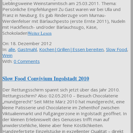
Lieblingsweine Weinstammtisch am 25.03.2011. Thema:
Persönliche Empfehlungen! Zu Gast waren wir bei Ulla und
Franz in Neuburg. Es gab Rinderzuge vom Murnau-
Werdenfelser mit Bärlauchpesto (erste Ernte 2011), Nudeln
mit Hackfleisch- und/oder Bärlauchsugo, Käse,
Schokoladen
Weiter Lesen
2012-
On:
18. Dezember 2012
12-
In:
alle
,
Gastmahl
,
Kochen|Grillen|Essen bereiten
,
Slow Food
,
18
Wein
With:
0 Comments
Slow Food Convivium Ingolstadt 2010
Der Rettungsschirm spannt sich jetzt über das Jahr 2010.
Rettungsschirm? Also: 02.05.2010 – Besuch Chocolaterie
„mundgerecht“ Seit Mitte März 2010 hat mundgerecht, eine
kleine Patisserie und Chocolaterie im Zehenthof zwischen
Viktualienmarkt und Fußgängerzone in Ingolstadt geöffnet. In
der kleinen Erlebniswelt des Genusses trifft man auf
unwiderstehliche, kleine aber feine Köstlichkeiten.
Handgefertigte Einzelstücke in exzellenter Qualität – direkt