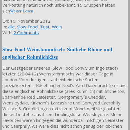
Verkostung natürlich noch unbekannt. 15 Gruppen hatten
sich
Weiter Lesen
2012-
On:
16. November 2012
11-
In:
alle
,
Slow Food
,
Test
,
Wein
16
With:
2 Comments
Slow Food Weinstammtisch: Südliche Rhône und
englischer Rohmilchkäse
Der Gastgeber unseres (Slow Food Convivium Ingolstadt)
letzten (20.04.12) Weinstammtischs war dieser Tage in
London. Vom dortigen – auf einheimische Sorten
spezialisierten – Käsehändler Neal’s Yard Dairy brachte er uns
diese englischen Rohmilchkäse (alles Kuhmilch) mit: Stichelton,
Sparkenhoe Red Leicester, Montgomery´s Cheddar,
Wensleydale, Kirkham´s Lancashire und Gorwydd Caerphilly.
Wallace & Gromit flogen extra zum Mond, weil sie glaubten,
dieser bestehe aus ihrem Lieblingskäse Wensleydale. Meine
Favoriten waren hingegen die wunderbar milchigen Leicester
und Caerphilly. Als wäre dies nicht schon genug der löblichen