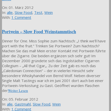
2012-
On:
01. März 2012
03-
In:
alle
,
Slow Food
,
Test
,
Wein
01
With:
1 Comment
Portwein – Slow Food Weinstammtisch
Dinner for One. Miss Sophie zum Nachtisch: „I think we’ll have
port with the fruit.“ Trinken Sie Portwein? Zum Nachtisch?
Machen Sie das mal! Mein erster Kontakt mit Portwein führte
über die Zigarre. Die beiden ergänzen sich sehr gut! Im
Dezember 2000 gründete sich das Ingolstädter Cigarren
Collegium – „All that Cigar„. Zu der Zeit gab es noch das
„Caledonian Connection“ – der in vielerlei Hinsicht sehr
besondere Whiskyhandel von Bernd Wolf. Neben diverser
Single Malt Tastings war ich im Juni 2001 dort auch bei einer
Portwein-Verkostung zu Gast. Geöffnet wurden Flaschen
der
Weiter Lesen
2012-
On:
05. Februar 2012
02-
In:
alle
,
Gastmahl
,
Slow Food
,
Wein
05
With:
1 Comment