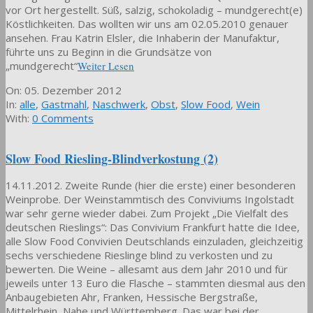
vor Ort hergestellt. Süß, salzig, schokoladig – mundgerecht(e)
Köstlichkeiten. Das wollten wir uns am 02.05.2010 genauer
ansehen. Frau Katrin Elsler, die Inhaberin der Manufaktur,
führte uns zu Beginn in die Grundsätze von
„mundgerecht“
Weiter Lesen
2012-
On:
05. Dezember 2012
12-
In:
alle
,
Gastmahl
,
Naschwerk
,
Obst
,
Slow Food
,
Wein
05
With:
0 Comments
Slow Food Riesling-Blindverkostung (2)
14.11.2012. Zweite Runde (hier die erste) einer besonderen
Weinprobe. Der Weinstammtisch des Conviviums Ingolstadt
war sehr gerne wieder dabei. Zum Projekt „Die Vielfalt des
deutschen Rieslings“: Das Convivium Frankfurt hatte die Idee,
alle Slow Food Convivien Deutschlands einzuladen, gleichzeitig
sechs verschiedene Rieslinge blind zu verkosten und zu
bewerten. Die Weine – allesamt aus dem Jahr 2010 und für
jeweils unter 13 Euro die Flasche – stammten diesmal aus den
Anbaugebieten Ahr, Franken, Hessische Bergstraße,
Mittelrhein, Nahe und Württemberg. Das war bei der