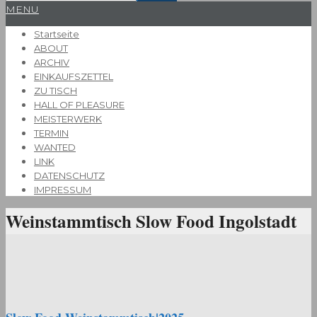
Primary
MENU
Navigation
Startseite
Menu
ABOUT
ARCHIV
EINKAUFSZETTEL
ZU TISCH
HALL OF PLEASURE
MEISTERWERK
TERMIN
WANTED
LINK
DATENSCHUTZ
IMPRESSUM
Weinstammtisch Slow Food Ingolstadt