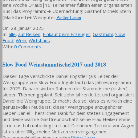
eine Woche Urlaub|16 Teilnehmer füllten einen organisierten
Bus|das Programm: ➜ Übernachtung: Gasthof Michels Stern
(Marktbreit)➜ Weingüter:
Weiter Lesen
2025-
On:
28. Januar 2025
01-
In:
alle
,
auf Reisen
,
Einkauf beim Erzeuger
,
Gastmahl
,
Slow
28
Food
,
Wein
,
Wirtshaus
With:
0 Comments
Slow Food Weinstammtische|2017 und 2018
Dieser Tage verschickte Daniel Engstler (als Leiter der
Weingruppe von Slow Food Ingolstadt) das Jahresprogramm
für 2025. Danach sind im Rahmen der Stammtische (bisher)
sieben Themen geplant: Seit zehn Jahren leitet und organisiert
Daniel die Weingruppe. Er macht das so, dass es wirklich eine
genussvolle Freude ist, dieser Weingruppe anzugehören.
Lieber Daniel – herzlichen Dank für dein stetes Engagement
und deine warme Gastfreundschaft! Seine Frau Heike nehme
ich in das Lob unbedingt mit auf. Die neuen Termine vor Augen
ist es überfällig, meine Notizen von vergangenen
Zusammenkünften hier zu teilen.
Weiter Lesen