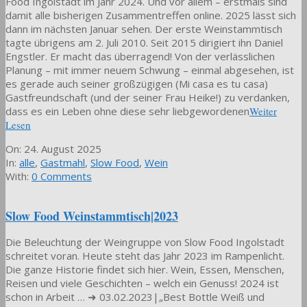
Food Ingolstadt im Jahr 2024. Und vor allem – erstmals sind
damit alle bisherigen Zusammentreffen online. 2025 lässt sich
dann im nächsten Januar sehen. Der erste Weinstammtisch
tagte übrigens am 2. Juli 2010. Seit 2015 dirigiert ihn Daniel
Engstler. Er macht das überragend! Von der verlässlichen
Planung – mit immer neuem Schwung – einmal abgesehen, ist
es gerade auch seiner großzügigen (Mi casa es tu casa)
Gastfreundschaft (und der seiner Frau Heike!) zu verdanken,
dass es ein Leben ohne diese sehr liebgewordenen
Weiter
Lesen
2025-
On:
24. August 2025
08-
In:
alle
,
Gastmahl
,
Slow Food
,
Wein
24
With:
0 Comments
Slow Food Weinstammtisch|2023
Die Beleuchtung der Weingruppe von Slow Food Ingolstadt
schreitet voran. Heute steht das Jahr 2023 im Rampenlicht.
Die ganze Historie findet sich hier. Wein, Essen, Menschen,
Reisen und viele Geschichten – welch ein Genuss! 2024 ist
schon in Arbeit … ➜ 03.02.2023|„Best Bottle Weiß und