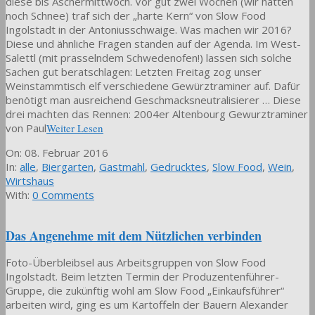
diese bis Aschermittwoch. Vor gut zwei Wochen (wir hatten
noch Schnee) traf sich der „harte Kern“ von Slow Food
Ingolstadt in der Antoniusschwaige. Was machen wir 2016?
Diese und ähnliche Fragen standen auf der Agenda. Im West-
Salettl (mit prasselndem Schwedenofen!) lassen sich solche
Sachen gut beratschlagen: Letzten Freitag zog unser
Weinstammtisch elf verschiedene Gewürztraminer auf. Dafür
benötigt man ausreichend Geschmacksneutralisierer … Diese
drei machten das Rennen: 2004er Altenbourg Gewurztraminer
von Paul
Weiter Lesen
2016-
On:
08. Februar 2016
02-
In:
alle
,
Biergarten
,
Gastmahl
,
Gedrucktes
,
Slow Food
,
Wein
,
08
Wirtshaus
With:
0 Comments
Das Angenehme mit dem Nützlichen verbinden
Foto-Überbleibsel aus Arbeitsgruppen von Slow Food
Ingolstadt. Beim letzten Termin der Produzentenführer-
Gruppe, die zukünftig wohl am Slow Food „Einkaufsführer“
arbeiten wird, ging es um Kartoffeln der Bauern Alexander