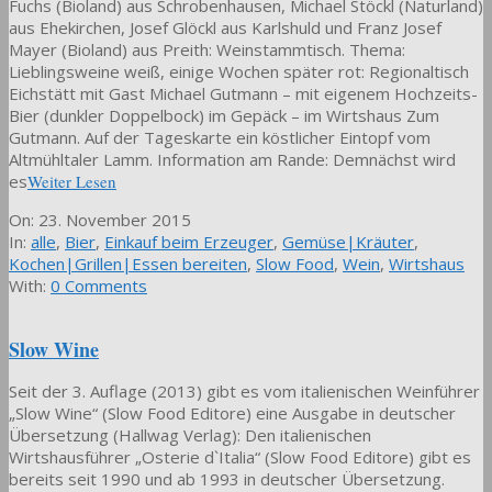
Fuchs (Bioland) aus Schrobenhausen, Michael Stöckl (Naturland)
aus Ehekirchen, Josef Glöckl aus Karlshuld und Franz Josef
Mayer (Bioland) aus Preith: Weinstammtisch. Thema:
Lieblingsweine weiß, einige Wochen später rot: Regionaltisch
Eichstätt mit Gast Michael Gutmann – mit eigenem Hochzeits-
Bier (dunkler Doppelbock) im Gepäck – im Wirtshaus Zum
Gutmann. Auf der Tageskarte ein köstlicher Eintopf vom
Altmühltaler Lamm. Information am Rande: Demnächst wird
es
Weiter Lesen
2015-
On:
23. November 2015
11-
In:
alle
,
Bier
,
Einkauf beim Erzeuger
,
Gemüse|Kräuter
,
23
Kochen|Grillen|Essen bereiten
,
Slow Food
,
Wein
,
Wirtshaus
With:
0 Comments
Slow Wine
Seit der 3. Auflage (2013) gibt es vom italienischen Weinführer
„Slow Wine“ (Slow Food Editore) eine Ausgabe in deutscher
Übersetzung (Hallwag Verlag): Den italienischen
Wirtshausführer „Osterie d`Italia“ (Slow Food Editore) gibt es
bereits seit 1990 und ab 1993 in deutscher Übersetzung.