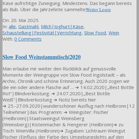
Käse aufrichtige Zuneigung. Mindestens. Das begann bereits
als Bub. Über die Jahrzehnte sammelte
Weiter Lesen
2025-
On:
20. Mai 2025
05-
In:
alle
,
Gastmahl
,
Milch|Joghurt|Käse
,
20
Schaustellung|Festivität|Verrichtung
,
Slow Food
,
Wein
With:
0 Comments
Slow Food Weinstammtisch|2020
Man erlaube mir weiter den Rückblick auf genussvolle
Momente der Weingruppe von Slow Food Ingolstadt – als
Archiv, Chronik und schöne Erinnerung. Auch 2020 zogen wir
die ein oder andere Flasche auf … ➜ 14.02.2020|„Best Bottle
Rot“|Blindverkostung: ➜ 24.07.2020|„Best Bottle
Weiß“|Blindverkostung ➜ Notiz bereits hier
➜ 25.-27.09.2020|wunderschöner Ausflug nach Heilbronn|12
Teilnehmer|das Programm: ➜ Weingüter: Fischer
(Heilbronn)|Staatsweingut Weinsberg
(Weinsberg)|Kistenmacher & Hengerer (Heilbronn)➜ zu
Tisch: WeinVilla (Heilbronn)➜ Zugaben: Lichtraum Weingut
Fischer (Einfluss der Farbe des Umgebungslichts auf den