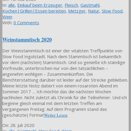
05-
In:
alle
,
Einkauf beim Erzeuger
,
Fleisch
,
Gastmahl
,
18
Kochen|Grillen|Essen bereiten
,
Metzger
,
Natur
,
Slow Food
,
Wein
With:
0 Comments
Weinstammtisch 2020
Der Weinstammtisch ist einer der vitalsten Treffpunkte von
Slow Food Ingolstadt. Nach dem Stammtisch ist bekanntlich
vor dem (nächsten) Stammtisch. Und so genieße ich ständige
Vorfreude, unterbrochen nur von den tatsächlichen –
angenehm wohligen – Zusammenkünften. Die
Berichterstattung darüber ist leider auf der Strecke geblieben.
Meine letzte Notiz datiert von einem rosaroten Abend im
Sommer 2017 … Ich möchte das die nächsten Wochen
nachholen. Nicht zuletzt als Chronik für die Teilnehmer. Und ich
beginne gleich einmal mit dem letzten Treffen am
vergangenen Freitag: Auf dem Programm stand das
(geschätzte) Format
Weiter Lesen
2020-
On:
28. Juli 2020
07-