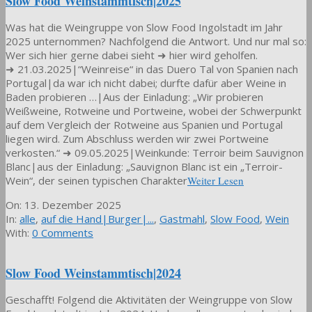
Slow Food Weinstammtisch|2025
Was hat die Weingruppe von Slow Food Ingolstadt im Jahr
2025 unternommen? Nachfolgend die Antwort. Und nur mal so:
Wer sich hier gerne dabei sieht ➜ hier wird geholfen.
➜ 21.03.2025|“Weinreise“ in das Duero Tal von Spanien nach
Portugal|da war ich nicht dabei; durfte dafür aber Weine in
Baden probieren …|Aus der Einladung: „Wir probieren
Weißweine, Rotweine und Portweine, wobei der Schwerpunkt
auf dem Vergleich der Rotweine aus Spanien und Portugal
liegen wird. Zum Abschluss werden wir zwei Portweine
verkosten.“ ➜ 09.05.2025|Weinkunde: Terroir beim Sauvignon
Blanc|aus der Einladung: „Sauvignon Blanc ist ein „Terroir-
Wein“, der seinen typischen Charakter
Weiter Lesen
2025-
On:
13. Dezember 2025
12-
In:
alle
,
auf die Hand|Burger|...
,
Gastmahl
,
Slow Food
,
Wein
13
With:
0 Comments
Slow Food Weinstammtisch|2024
Geschafft! Folgend die Aktivitäten der Weingruppe von Slow