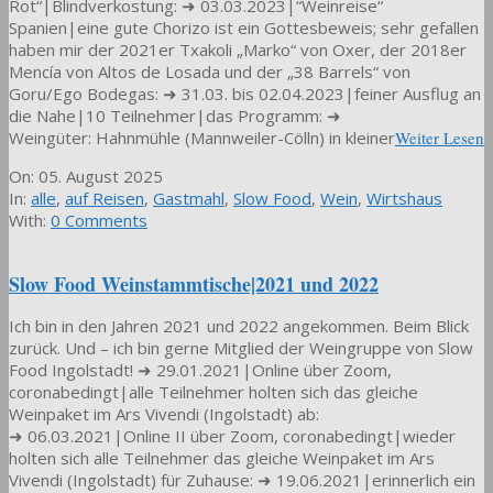
Rot“|Blindverkostung: ➜ 03.03.2023|“Weinreise“
Spanien|eine gute Chorizo ist ein Gottesbeweis; sehr gefallen
haben mir der 2021er Txakoli „Marko“ von Oxer, der 2018er
Mencía von Altos de Losada und der „38 Barrels“ von
Goru/Ego Bodegas: ➜ 31.03. bis 02.04.2023|feiner Ausflug an
die Nahe|10 Teilnehmer|das Programm: ➜
Weingüter: Hahnmühle (Mannweiler-Cölln) in kleiner
Weiter Lesen
2025-
On:
05. August 2025
08-
In:
alle
,
auf Reisen
,
Gastmahl
,
Slow Food
,
Wein
,
Wirtshaus
05
With:
0 Comments
Slow Food Weinstammtische|2021 und 2022
Ich bin in den Jahren 2021 und 2022 angekommen. Beim Blick
zurück. Und – ich bin gerne Mitglied der Weingruppe von Slow
Food Ingolstadt! ➜ 29.01.2021|Online über Zoom,
coronabedingt|alle Teilnehmer holten sich das gleiche
Weinpaket im Ars Vivendi (Ingolstadt) ab:
➜ 06.03.2021|Online II über Zoom, coronabedingt|wieder
holten sich alle Teilnehmer das gleiche Weinpaket im Ars
Vivendi (Ingolstadt) für Zuhause: ➜ 19.06.2021|erinnerlich ein