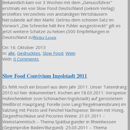
Bekanntlich kam vor 3 Wochen mit dem „Genussführer“
erstmals ein von Slow Food Deutschland (oekom Verlag)
erstelltes Verzeichnis von anständigen Wirtshäusern
hierzulande auf den Markt. Getreu dem schönen Satz im
Vorwort „Die Schnecke hält ihre Fühler ausgestreckt“ gilt es
jetzt weitere Schätze zu heben (300 Empfehlungen in
Deutschland zu
Weiter Lesen
2013-
On:
16. Oktober 2013
10-
In:
alle
,
Gedrucktes
,
Slow Food
,
Wein
16
With:
0 Comments
Slow Food Convivium Ingolstadt 2011
Es fehlt noch ein bisserl aus dem Jahr 2011. Unser Tatendrang
2010 ist hier dokumentiert. Kochen am 18.03.2011. Vorspeise:
Hühnchenleber (von Schönacher/Ingolstadt) auf geröstetem
Weißbrot Hauptgang: Forelle (von Lang/Regelmannsbrunn) im
Salzteig mit Pesto und Fenchel Nachspeise: Birnen mit Honig,
Ziegenfrischkäse und Pecorino Weine: 21.01.2011 –
Weinstammtisch – Thema Spätburgunder in Rheinhessen
(Gegenprobe Baden/Burgund) 25.03.2011 – Thema