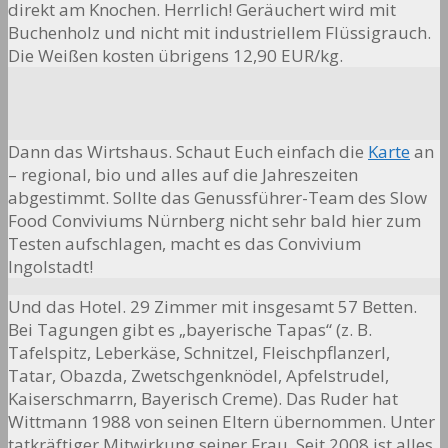
direkt am Knochen. Herrlich! Geräuchert wird mit
Buchenholz und nicht mit industriellem Flüssigrauch.
Die Weißen kosten übrigens 12,90 EUR/kg.
Dann das Wirtshaus. Schaut Euch einfach die
Karte
an
– regional, bio und alles auf die Jahreszeiten
abgestimmt. Sollte das Genussführer-Team des Slow
Food Conviviums Nürnberg nicht sehr bald hier zum
Testen aufschlagen, macht es das Convivium
Ingolstadt!
Und das Hotel. 29 Zimmer mit insgesamt 57 Betten.
Bei Tagungen gibt es „bayerische Tapas“ (z. B.
Tafelspitz, Leberkäse, Schnitzel, Fleischpflanzerl,
Tatar, Obazda, Zwetschgenknödel, Apfelstrudel,
Kaiserschmarrn, Bayerisch Creme). Das Ruder hat
Wittmann 1988 von seinen Eltern übernommen. Unter
tatkräftiger Mitwirkung seiner Frau. Seit 2008 ist alles