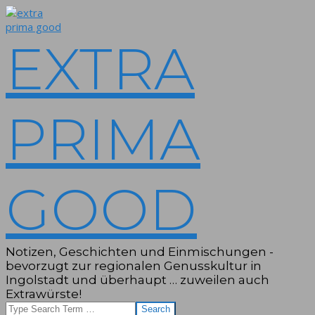
Skip
to
content
EXTRA
PRIMA
GOOD
Notizen, Geschichten und Einmischungen -
bevorzugt zur regionalen Genusskultur in
Ingolstadt und überhaupt … zuweilen auch
Extrawürste!
Search