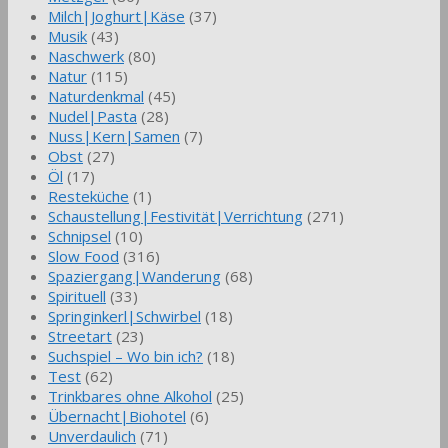
Milch|Joghurt|Käse
(37)
Musik
(43)
Naschwerk
(80)
Natur
(115)
Naturdenkmal
(45)
Nudel|Pasta
(28)
Nuss|Kern|Samen
(7)
Obst
(27)
Öl
(17)
Resteküche
(1)
Schaustellung|Festivität|Verrichtung
(271)
Schnipsel
(10)
Slow Food
(316)
Spaziergang|Wanderung
(68)
Spirituell
(33)
Springinkerl|Schwirbel
(18)
Streetart
(23)
Suchspiel – Wo bin ich?
(18)
Test
(62)
Trinkbares ohne Alkohol
(25)
Übernacht|Biohotel
(6)
Unverdaulich
(71)