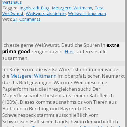
Wirtshaus
Tagged:
Ingolstadt Blog
,
Metzgerei Wittmann
,
Test
Weißwurst
,
Weißwurstakademie
,
Weißwurstmuseum
With:
21 Comments
Ich esse gerne Weißwurst. Deutliche Spuren in
extra
prima good
zeugen davon.
Hier
laufen sie alle
zusammen.
Im Kreisen um die weiße Wurst ist mir immer wieder
die
Metzgerei Wittmann
im oberpfälzischen Neumarkt
durchs Bild gegangen. Warum? Weil diese eine
Papierform hat, die ihresgleichen sucht! Der
Magerfleischanteil besteht aus reinem Kalbfleisch
(100%). Dieses kommt ausnahmslos von Tieren aus
Biohöfen in Berching und Bayreuth. Der
Schweinespeck stammt ausschließlich vom
Schwäbisch-Hällischen Landschwein der vorbildlich