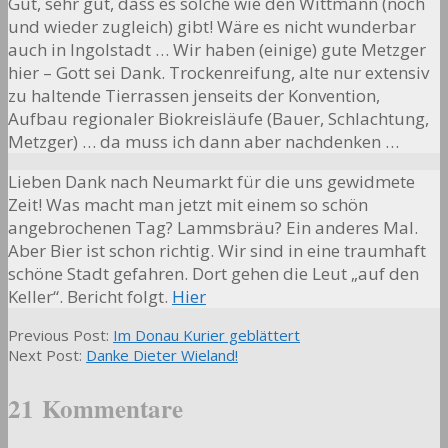
Gut, sehr gut, dass es solche wie den Wittmann (noch
und wieder zugleich) gibt! Wäre es nicht wunderbar
auch in Ingolstadt … Wir haben (einige) gute Metzger
hier – Gott sei Dank. Trockenreifung, alte nur extensiv
zu haltende Tierrassen jenseits der Konvention,
Aufbau regionaler Biokreisläufe (Bauer, Schlachtung,
Metzger) … da muss ich dann aber nachdenken …
Lieben Dank nach Neumarkt für die uns gewidmete
Zeit! Was macht man jetzt mit einem so schön
angebrochenen Tag? Lammsbräu? Ein anderes Mal.
Aber Bier ist schon richtig. Wir sind in eine traumhaft
schöne Stadt gefahren. Dort gehen die Leut „auf den
Keller“. Bericht folgt.
Hier
2012-
Previous Post:
Im Donau Kurier geblättert
07-
Next Post:
Danke Dieter Wieland!
04
21 Kommentare