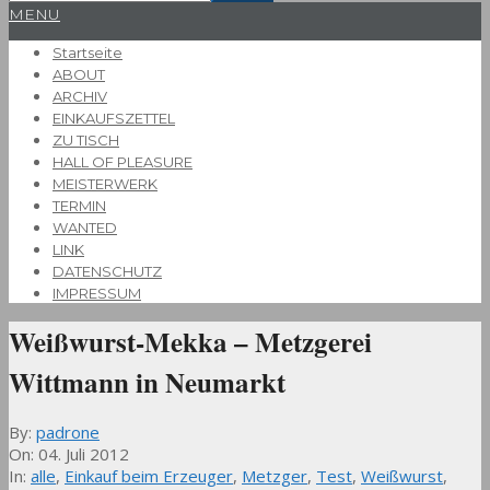
Primary
MENU
Navigation
Startseite
Menu
ABOUT
ARCHIV
EINKAUFSZETTEL
ZU TISCH
HALL OF PLEASURE
MEISTERWERK
TERMIN
WANTED
LINK
DATENSCHUTZ
IMPRESSUM
Weißwurst-Mekka – Metzgerei
Wittmann in Neumarkt
By:
padrone
On:
04. Juli 2012
In:
alle
,
Einkauf beim Erzeuger
,
Metzger
,
Test
,
Weißwurst
,