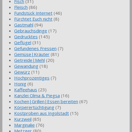
Fisch
(31)
Fleisch
(86)
Fundstück Internet
(46)
Fürchtet Euch nicht
(8)
Gastmahl
(94)
Gebrauchsdinge
(17)
Gedrucktes
(145)
Geflügel
(31)
Gefundenes Fressen
(7)
Gemüse|Kräuter
(81)
Getreide|Mehl
(20)
Gewandung
(18)
Gewürz
(11)
Hochprozentiges
(7)
Honig
(6)
Kaffeehaus
(23)
Kanzlei Olma & Piegsa
(16)
Kochen|Grillen|Essen bereiten
(67)
Körperertüchtigung
(7)
Kostproben aus Ingolstadt
(15)
Kurzweil
(85)
Marginalie
(76)
Metzger
(80)