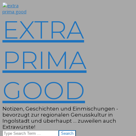
Skip
to
content
EXTRA
PRIMA
GOOD
Notizen, Geschichten und Einmischungen -
bevorzugt zur regionalen Genusskultur in
Ingolstadt und überhaupt … zuweilen auch
Extrawürste!
Search