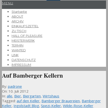
Primary
MENU
Navigation
Startseite
Menu
ABOUT
ARCHIV
EINKAUFSZETTEL
ZU TISCH
HALL OF PLEASURE
MEISTERWERK
TERMIN
WANTED
LINK
DATENSCHUTZ
IMPRESSUM
Auf Bamberger Kellern
By:
padrone
On:
10. Juli 2012
In:
alle
,
Bier
,
Biergarten
,
Wirtshaus
Tagged:
auf den Keller
,
Bamberger Brauereien
,
Bamberger
Keller
,
Ingolstadt Blog
,
Spezi-Keller
,
Wilde-Rose-Keller