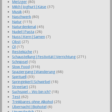
Metzger
(80)
Milch|Joghurt|Käse
(37)
Musik
(43)
Naschwerk
(80)
Natur
(115)
Naturdenkmal
(45)
Nudel|Pasta
(28)
Nuss|Kern|Samen
(7)
Obst
(27)
Öl
(17)
Resteküche
(1)
Schaustellung|Festivität|Verrichtung
(271)
Schnipsel
(10)
Slow Food
(316)
Spaziergang|Wanderung
(68)
Spirituell
(33)
Springinkerl|Schwirbel
(18)
Streetart
(23)
Suchspiel – Wo bin ich?
(18)
Test
(62)
Trinkbares ohne Alkohol
(25)
Übernacht|Biohotel
(6)
Unverdaulich
(71)