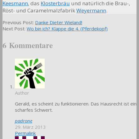
Keesmann
, das
Klosterbräu
und natürlich die Brau-,
Röst- und Caramelmalzfabrik
Weyermann
.
2012-
Previous Post:
Danke Dieter Wieland!
07-
Next Post:
Wo bin ich? Klappe die 4. (Pferdekopf)
10
6 Kommentare
Author
Gerald, es scheint zu funktionieren. Das Hausrecht ist ein
scharfes Schwert.
padrone
29. März 2013
Permalink