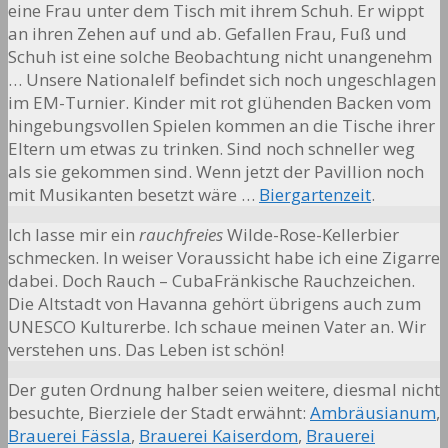
eine Frau unter dem Tisch mit ihrem Schuh. Er wippt
an ihren Zehen auf und ab. Gefallen Frau, Fuß und
Schuh ist eine solche Beobachtung nicht unangenehm
… Unsere Nationalelf befindet sich noch ungeschlagen
im EM-Turnier. Kinder mit rot glühenden Backen vom
hingebungsvollen Spielen kommen an die Tische ihrer
Eltern um etwas zu trinken. Sind noch schneller weg
als sie gekommen sind. Wenn jetzt der Pavillion noch
mit Musikanten besetzt wäre …
Biergartenzeit
.
Ich lasse mir ein
rauchfreies
Wilde-Rose-Kellerbier
schmecken. In weiser Voraussicht habe ich eine Zigarre
dabei. Doch Rauch – CubaFränkische Rauchzeichen.
Die Altstadt von Havanna gehört übrigens auch zum
UNESCO Kulturerbe. Ich schaue meinen Vater an. Wir
verstehen uns. Das Leben ist schön!
Der guten Ordnung halber seien weitere, diesmal nicht
besuchte, Bierziele der Stadt erwähnt:
Ambräusianum
,
Brauerei Fässla
,
Brauerei Kaiserdom
,
Brauerei