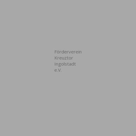
Förderverein
Kreuztor
Ingolstadt
e.V.