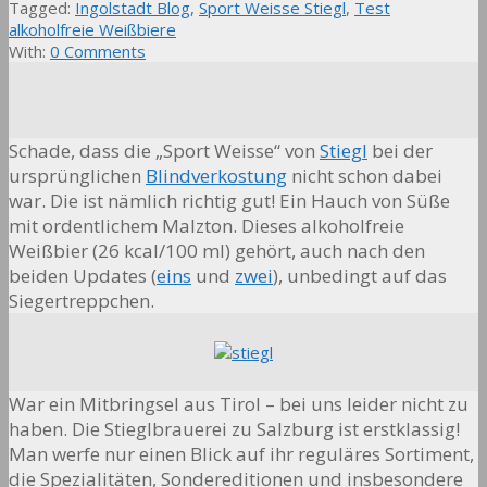
Tagged:
Ingolstadt Blog
,
Sport Weisse Stiegl
,
Test
alkoholfreie Weißbiere
With:
0 Comments
Schade, dass die „Sport Weisse“ von
Stiegl
bei der
ursprünglichen
Blindverkostung
nicht schon dabei
war. Die ist nämlich richtig gut! Ein Hauch von Süße
mit ordentlichem Malzton. Dieses alkoholfreie
Weißbier (26 kcal/100 ml) gehört, auch nach den
beiden Updates (
eins
und
zwei
), unbedingt auf das
Siegertreppchen.
War ein Mitbringsel aus Tirol – bei uns leider nicht zu
haben. Die Stieglbrauerei zu Salzburg ist erstklassig!
Man werfe nur einen Blick auf ihr reguläres Sortiment,
die Spezialitäten, Sondereditionen und insbesondere