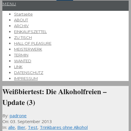
Primary
MENU
Navigation
Startseite
Menu
ABOUT
ARCHIV
EINKAUFSZETTEL
ZU TISCH
HALL OF PLEASURE
MEISTERWERK
TERMIN
WANTED
LINK
DATENSCHUTZ
IMPRESSUM
Weißbiertest: Die Alkoholfreien –
Update (3)
By:
padrone
On:
03. September 2013
In:
alle
,
Bier
,
Test
,
Trinkbares ohne Alkohol