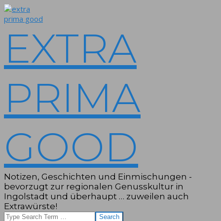
Skip
to
content
EXTRA
PRIMA
GOOD
Notizen, Geschichten und Einmischungen -
bevorzugt zur regionalen Genusskultur in
Ingolstadt und überhaupt … zuweilen auch
Extrawürste!
Search