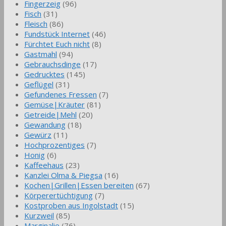
Fingerzeig
(96)
Fisch
(31)
Fleisch
(86)
Fundstück Internet
(46)
Fürchtet Euch nicht
(8)
Gastmahl
(94)
Gebrauchsdinge
(17)
Gedrucktes
(145)
Geflügel
(31)
Gefundenes Fressen
(7)
Gemüse|Kräuter
(81)
Getreide|Mehl
(20)
Gewandung
(18)
Gewürz
(11)
Hochprozentiges
(7)
Honig
(6)
Kaffeehaus
(23)
Kanzlei Olma & Piegsa
(16)
Kochen|Grillen|Essen bereiten
(67)
Körperertüchtigung
(7)
Kostproben aus Ingolstadt
(15)
Kurzweil
(85)
Marginalie
(76)