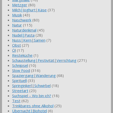
Metzger
(80)
Milch|Joghurt|Käse
(37)
Musik
(43)
Naschwerk
(80)
Natur
(115)
Naturdenkmal
(45)
Nudel|Pasta
(28)
Nuss|Kern|Samen
(7)
Obst
(27)
Öl
(17)
Resteküche
(1)
Schaustellung|Festivität|Verrichtung
(271)
Schnipsel
(10)
Slow Food
(316)
Spaziergang|Wanderung
(68)
Spirituell
(33)
Springinkerl|Schwirbel
(18)
Streetart
(23)
Suchspiel – Wo bin ich?
(18)
Test
(62)
Trinkbares ohne Alkohol
(25)
Übernacht|Biohotel
(6)