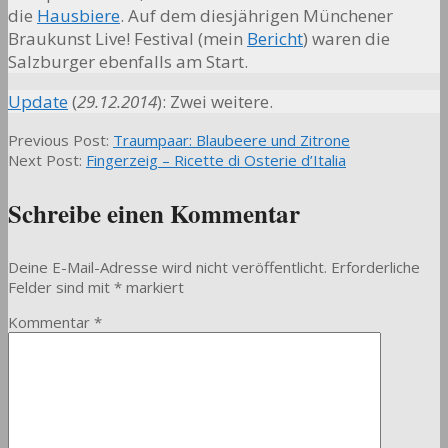
die
Hausbiere
. Auf dem diesjährigen Münchener
Braukunst Live! Festival (mein
Bericht
) waren die
Salzburger ebenfalls am Start.
Update
(
29.12.2014
): Zwei weitere.
2013-
Previous Post:
Traumpaar: Blaubeere und Zitrone
09-
Next Post:
Fingerzeig – Ricette di Osterie d’Italia
03
Schreibe einen Kommentar
Deine E-Mail-Adresse wird nicht veröffentlicht.
Erforderliche
Felder sind mit
*
markiert
Kommentar
*