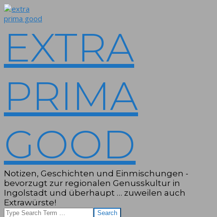
Skip
to
content
EXTRA
PRIMA
GOOD
Notizen, Geschichten und Einmischungen -
bevorzugt zur regionalen Genusskultur in
Ingolstadt und überhaupt … zuweilen auch
Extrawürste!
Search