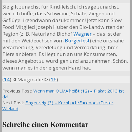
Sie gilt zunächst für Rindfleisch. Ich sage zunächst,
weil ich hoffe, dass Schweine, Schafe, Ziegen und
Geflügel irgendwann dazukommen! Jetzt kann Slow
Food Mitglied Joseph Huber den Bio-Landwirten der
Region (z. B. Naturland Biohof
Wagner
– das ist der
mit den Weideochsen vom
Bürgerfest
) eine ortsnahe
Verarbeitung, Veredelung und Vermarktung ihrer
Tiere anbieten. Es liegt nun an uns Konsumenten,
dieses Angebot zu würdigen und anzunehmen. Schön,
wenn man es in der eigenen Hand hat.
(
14
) ᐊ Marginalie ᐅ (
16
)
2013-
Previous Post:
Wenn man OLMA heißt (12) – Plakat 2013 ist
09-
da!
14
Next Post:
Fingerzeig (3) – Kochbuch/Facebook/Dieter
Wieland
Schreibe einen Kommentar