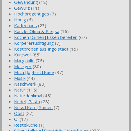
Gewandung
(18)
Gewürz
(11)
Hochprozentiges
(7)
Honig
(6)
Kaffeehaus
(23)
Kanzlei Olma & Piegsa
(16)
Kochen|Grillen|Essen bereiten
(67)
Körperertüchtigung
(7)
Kostproben aus Ingolstadt
(15)
Kurzweil
(85)
Marginalie
(76)
Metzger
(80)
Milch|Joghurt|Käse
(37)
Musik
(44)
Naschwerk
(80)
Natur
(115)
Naturdenkmal
(45)
Nudel|Pasta
(28)
Nuss|Kern|Samen
(7)
Obst
(27)
Öl
(17)
Resteküche
(1)
Schaustellung|Festivität|Verrichtung
(272)