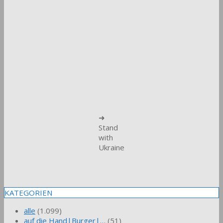
➜
Stand
with
Ukraine
KATEGORIEN
alle
(1.099)
auf die Hand|Burger|…
(51)