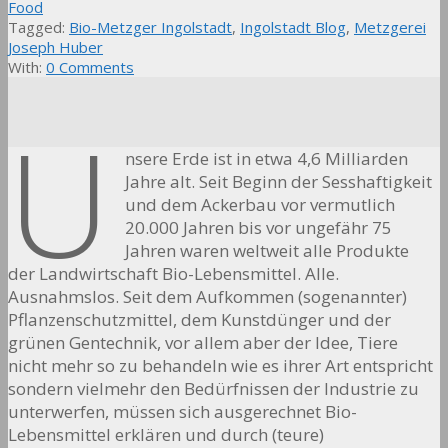
Food
Tagged:
Bio-Metzger Ingolstadt
,
Ingolstadt Blog
,
Metzgerei
Joseph Huber
With:
0 Comments
U
nsere Erde ist in etwa 4,6 Milliarden
Jahre alt. Seit Beginn der Sesshaftigkeit
und dem Ackerbau vor vermutlich
20.000 Jahren bis vor ungefähr 75
Jahren waren weltweit alle Produkte
der Landwirtschaft Bio-Lebensmittel. Alle.
Ausnahmslos. Seit dem Aufkommen (sogenannter)
Pflanzenschutzmittel, dem Kunstdünger und der
grünen Gentechnik, vor allem aber der Idee, Tiere
nicht mehr so zu behandeln wie es ihrer Art entspricht
sondern vielmehr den Bedürfnissen der Industrie zu
unterwerfen, müssen sich ausgerechnet Bio-
Lebensmittel erklären und durch (teure)