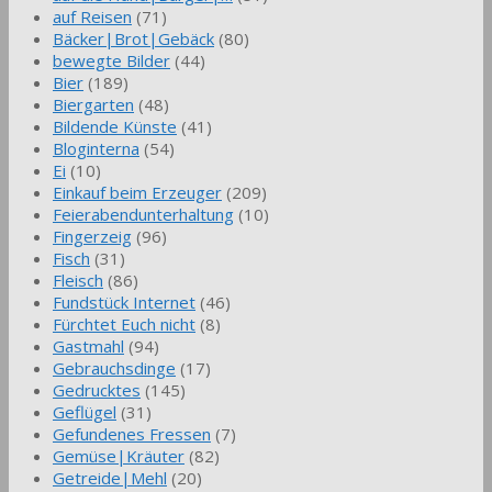
auf Reisen
(71)
Bäcker|Brot|Gebäck
(80)
bewegte Bilder
(44)
Bier
(189)
Biergarten
(48)
Bildende Künste
(41)
Bloginterna
(54)
Ei
(10)
Einkauf beim Erzeuger
(209)
Feierabendunterhaltung
(10)
Fingerzeig
(96)
Fisch
(31)
Fleisch
(86)
Fundstück Internet
(46)
Fürchtet Euch nicht
(8)
Gastmahl
(94)
Gebrauchsdinge
(17)
Gedrucktes
(145)
Geflügel
(31)
Gefundenes Fressen
(7)
Gemüse|Kräuter
(82)
Getreide|Mehl
(20)