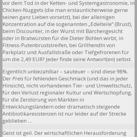
vor dem Tod in der Ketten- und Systemgastronomie, in
Chicken-Nuggets (die man erstaunlicherweise gerne
seinen ganz Lieben vorsetzt), bei der alleinigen
Konzentration auf die sogenannten „Edelteile“ (Brust),
beim Discounter, in der Wurst mit Bärchengesicht
oder in Bratwürsten für die Dieter Bohlen wirbt, in
Fitness-Putenbruststreifen, bei Grillhendln von
Parkplatz und Ausfallstraße oder Tiefgefrorenen für
um die 2,49 EUR? Jeder finde seine Antwort(en) selbst.
Eigentlich unbezahlbar – sauteuer – sind diese 98%.
Der
Preis
für fehlenden Geschmack (und das in jeder
Hinsicht), nicht vorhandenen Tier- und Umweltschutz,
für den Verlust regionaler Kultur und Wertschöpfung,
für die Zerstörung von Märkten in
Entwicklungsländern oder dramatisch steigende
Antibiotikaresistenzen
ist nur leider auf der Strecke
geblieben …
Geist ist geil. Der wirtschaftlichen Herausforderung