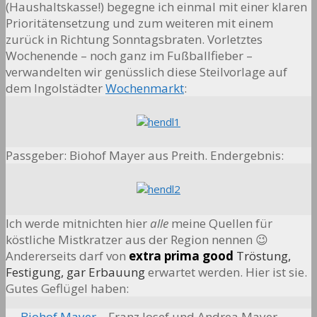
(Haushaltskasse!) begegne ich einmal mit einer klaren
Prioritätensetzung und zum weiteren mit einem
zurück in Richtung Sonntagsbraten. Vorletztes
Wochenende – noch ganz im Fußballfieber –
verwandelten wir genüsslich diese Steilvorlage auf
dem Ingolstädter
Wochenmarkt
:
Passgeber: Biohof Mayer aus Preith. Endergebnis:
Ich werde mitnichten hier
alle
meine Quellen für
köstliche Mistkratzer aus der Region nennen 😉
Andererseits darf von
extra prima good
Tröstung,
Festigung, gar
Erbauung
erwartet werden. Hier ist sie.
Gutes Geflügel haben:
→
Biohof Mayer
– Franz Josef und Andrea Mayer