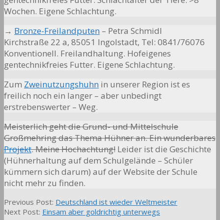
Wochen. Eigene Schlachtung.
→
Bronze-Freilandputen
– Petra Schmidl
Kirchstraße 22 a, 85051 Ingolstadt, Tel: 0841/76076
Konventionell. Freilandhaltung. Hofeigenes
gentechnikfreies Futter. Eigene Schlachtung.
Zum
Zweinutzungshuhn
in unserer Region ist es
freilich noch ein langer – aber unbedingt
erstrebenswerter – Weg.
Meisterlich geht die Grund- und Mittelschule
Großmehring das Thema Hühner an. Ein wunderbares
Projekt
. Meine Hochachtung!
Leider ist die Geschichte
(Hühnerhaltung auf dem Schulgelände – Schüler
kümmern sich darum) auf der Website der Schule
nicht mehr zu finden.
2014-
Previous Post:
Deutschland ist wieder Weltmeister
07-
Next Post:
Einsam aber goldrichtig unterwegs