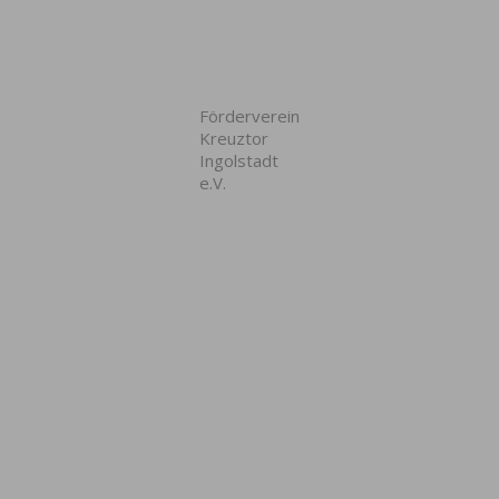
Förderverein
Kreuztor
Ingolstadt
e.V.