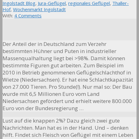
Ingolstadt Blog
,
Jura-Geflügel
,
regionales Geflügel
,
Thaller-
Hof
,
Wochenmarkt Ingolstadt
With:
4 Comments
Der Anteil der in Deutschland zum Verzehr
bestimmten Hühner und Puten in industrieller
Massenqualhaltung liegt bei >98%. Damit können
bestimmte Figuren gut arbeiten. Zum Beispiel im
2010 in Betrieb genommenen Geflügelschlachthof in
Wietze (Niedersachsen). Er hat eine Schlachtkapazität
von 27.000 Tieren. Pro Stunde(!). Nur mal so: Der Bau
wurde mit 6,5 Millionen Euro vom Land
Niedersachsen gefördert und erhielt weitere 800.000
Euro von der Bundesregierung …
Lust auf die knappen 2%? Dazu gleich zwei gute
Nachrichten. Man hat es in der Hand. Und – denken
hilft. Findet sich Fleisch von Geflügel mit einem Leben