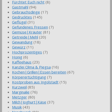
Fürchtet Euch nicht
(8)
Gastmahl
(94)
Gebrauchsdinge
(17)
Gedrucktes
(145)
Geflügel
(31)
Gefundenes Fressen
(7)
Gemüse|Kräuter
(81)
Getreide|Mehl
(20)
Gewandung
(18)
Gewürz
(11)
Hochprozentiges
(7)
Honig
(6)
Kaffeehaus
(23)
Kanzlei Olma & Piegsa
(16)
Kochen|Grillen|Essen bereiten
(67)
Körperertüchtigung
(7)
Kostproben aus Ingolstadt
(15)
Kurzweil
(85)
Marginalie
(76)
Metzger
(80)
Milch|Joghurt|Käse
(37)
Musik
(43)
Naschwerk
(80)