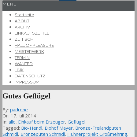
Primary
MENU
Navigation
Startseite
Menu
ABOUT
ARCHIV
EINKAUFSZETTEL
ZU TISCH
HALL OF PLEASURE
MEISTERWERK
TERMIN
WANTED
LINK
DATENSCHUTZ
IMPRESSUM
Gutes Geflügel
By:
padrone
On:
17. Juli 2014
In:
alle
,
Einkauf beim Erzeuger
,
Geflügel
Tagged:
Bio-Hendl
,
Biohof Mayer
,
Bronze-Freilandputen
Schmidl
,
Bronzeputen Schmidl
,
Hühnerprojekt Großmehring
,