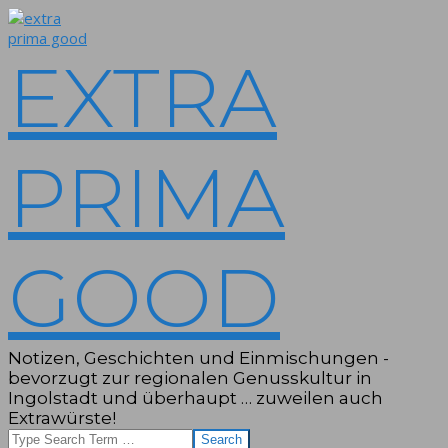
Skip
to
content
EXTRA
PRIMA
GOOD
Notizen, Geschichten und Einmischungen -
bevorzugt zur regionalen Genusskultur in
Ingolstadt und überhaupt … zuweilen auch
Extrawürste!
Search