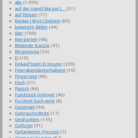
alle
(1.099)
auf die Hand|Burger|…
(51)
auf Reisen
(71)
Bäcker|Brot|Gebäck
(80)
bewegte Bilder
(44)
Bier
(189)
Biergarten
(48)
Bildende Künste
(41)
Bloginterna
(54)
Ei
(10)
Einkauf beim Erzeuger
(209)
Feierabendunterhaltung
(10)
Fingerzeig
(96)
Fisch
(31)
Fleisch
(86)
Fundstück Internet
(46)
Fürchtet Euch nicht
(8)
Gastmahl
(94)
Gebrauchsdinge
(17)
Gedrucktes
(145)
Geflügel
(31)
Gefundenes Fressen
(7)
Gemüse|Kräuter
(82)