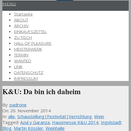
Primary
MENU
Navigation
Startseite
Menu
ABOUT
ARCHIV
EINKAUFSZETTEL
ZU TISCH
HALL OF PLEASURE
MEISTERWERK
TERMIN
WANTED
LINK
DATENSCHUTZ
IMPRESSUM
K&U: Da bin ich daheim
By:
padrone
On:
20. November 2014
In:
alle
,
Schaustellung|Festivität|Verrichtung
,
Wein
Tagged:
Azul y Garanza
,
Hausmesse K&U 2014
,
Ingolstadt
Blog
,
Martin Kössler
,
Weinhalle