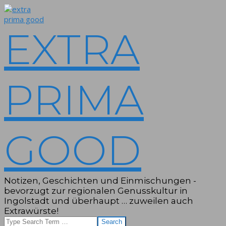
Skip
to
content
EXTRA
PRIMA
GOOD
Notizen, Geschichten und Einmischungen -
bevorzugt zur regionalen Genusskultur in
Ingolstadt und überhaupt … zuweilen auch
Extrawürste!
Search