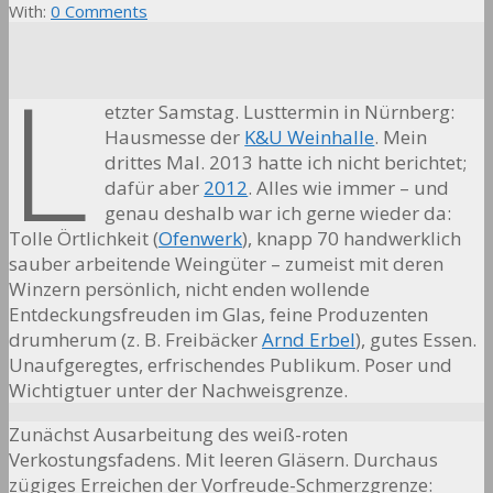
With:
0 Comments
L
etzter Samstag. Lusttermin in Nürnberg:
Hausmesse der
K&U Weinhalle
. Mein
drittes Mal. 2013 hatte ich nicht berichtet;
dafür aber
2012
. Alles wie immer – und
genau deshalb war ich gerne wieder da:
Tolle Örtlichkeit (
Ofenwerk
), knapp 70 handwerklich
sauber arbeitende Weingüter – zumeist mit deren
Winzern persönlich, nicht enden wollende
Entdeckungsfreuden im Glas, feine Produzenten
drumherum (z. B. Freibäcker
Arnd Erbel
), gutes Essen.
Unaufgeregtes, erfrischendes Publikum. Poser und
Wichtigtuer unter der Nachweisgrenze.
Zunächst Ausarbeitung des weiß-roten
Verkostungsfadens. Mit leeren Gläsern. Durchaus
zügiges Erreichen der Vorfreude-Schmerzgrenze: