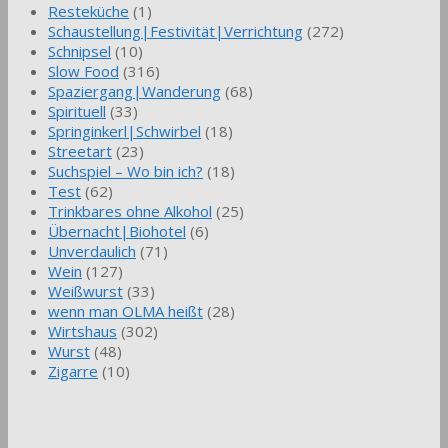
Resteküche
(1)
Schaustellung|Festivität|Verrichtung
(272)
Schnipsel
(10)
Slow Food
(316)
Spaziergang|Wanderung
(68)
Spirituell
(33)
Springinkerl|Schwirbel
(18)
Streetart
(23)
Suchspiel – Wo bin ich?
(18)
Test
(62)
Trinkbares ohne Alkohol
(25)
Übernacht|Biohotel
(6)
Unverdaulich
(71)
Wein
(127)
Weißwurst
(33)
wenn man OLMA heißt
(28)
Wirtshaus
(302)
Wurst
(48)
Zigarre
(10)