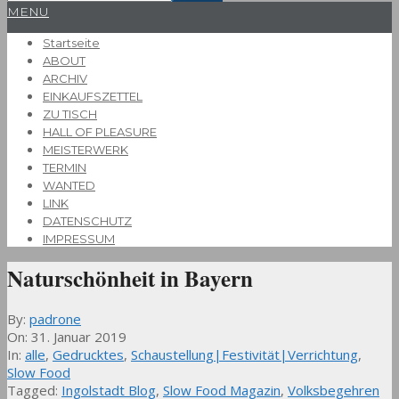
Primary
MENU
Navigation
Startseite
Menu
ABOUT
ARCHIV
EINKAUFSZETTEL
ZU TISCH
HALL OF PLEASURE
MEISTERWERK
TERMIN
WANTED
LINK
DATENSCHUTZ
IMPRESSUM
Naturschönheit in Bayern
By:
padrone
On:
31. Januar 2019
In:
alle
,
Gedrucktes
,
Schaustellung|Festivität|Verrichtung
,
Slow Food
Tagged:
Ingolstadt Blog
,
Slow Food Magazin
,
Volksbegehren