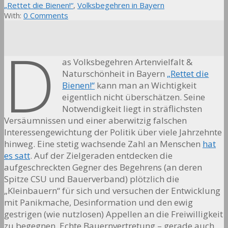
„Rettet die Bienen!“
,
Volksbegehren in Bayern
With:
0 Comments
D
as Volksbegehren Artenvielfalt &
Naturschönheit in Bayern
„Rettet die
Bienen!“
kann man an Wichtigkeit
eigentlich nicht überschätzen. Seine
Notwendigkeit liegt in sträflichsten
Versäumnissen und einer aberwitzig falschen
Interessengewichtung der Politik über viele Jahrzehnte
hinweg. Eine stetig wachsende Zahl an Menschen
hat
es satt
. Auf der Zielgeraden entdecken die
aufgeschreckten Gegner des Begehrens (an deren
Spitze CSU und Bauerverband) plötzlich die
„Kleinbauern“ für sich und versuchen der Entwicklung
mit Panikmache, Desinformation und den ewig
gestrigen (wie nutzlosen) Appellen an die Freiwilligkeit
zu begegnen. Echte Bauernvertretung – gerade auch