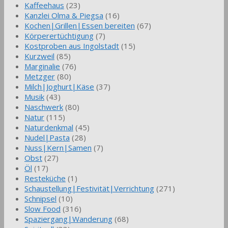
Kaffeehaus
(23)
Kanzlei Olma & Piegsa
(16)
Kochen|Grillen|Essen bereiten
(67)
Körperertüchtigung
(7)
Kostproben aus Ingolstadt
(15)
Kurzweil
(85)
Marginalie
(76)
Metzger
(80)
Milch|Joghurt|Käse
(37)
Musik
(43)
Naschwerk
(80)
Natur
(115)
Naturdenkmal
(45)
Nudel|Pasta
(28)
Nuss|Kern|Samen
(7)
Obst
(27)
Öl
(17)
Resteküche
(1)
Schaustellung|Festivität|Verrichtung
(271)
Schnipsel
(10)
Slow Food
(316)
Spaziergang|Wanderung
(68)