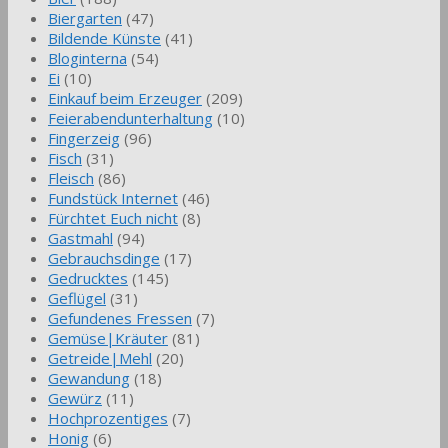
Biergarten
(47)
Bildende Künste
(41)
Bloginterna
(54)
Ei
(10)
Einkauf beim Erzeuger
(209)
Feierabendunterhaltung
(10)
Fingerzeig
(96)
Fisch
(31)
Fleisch
(86)
Fundstück Internet
(46)
Fürchtet Euch nicht
(8)
Gastmahl
(94)
Gebrauchsdinge
(17)
Gedrucktes
(145)
Geflügel
(31)
Gefundenes Fressen
(7)
Gemüse|Kräuter
(81)
Getreide|Mehl
(20)
Gewandung
(18)
Gewürz
(11)
Hochprozentiges
(7)
Honig
(6)