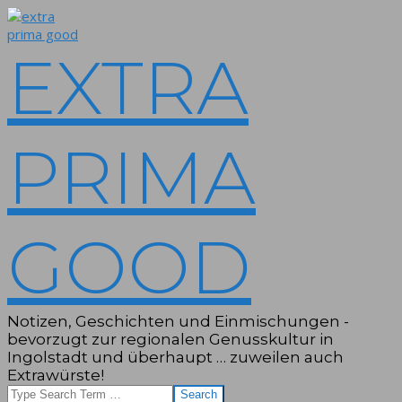
Skip
to
content
EXTRA
PRIMA
GOOD
Notizen, Geschichten und Einmischungen -
bevorzugt zur regionalen Genusskultur in
Ingolstadt und überhaupt … zuweilen auch
Extrawürste!
Search