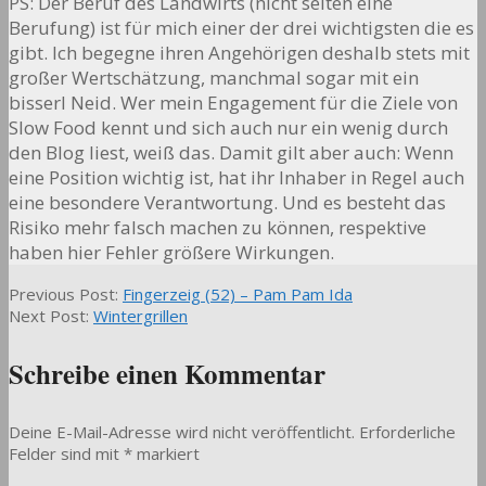
PS: Der Beruf des Landwirts (nicht selten eine
Berufung) ist für mich einer der drei wichtigsten die es
gibt. Ich begegne ihren Angehörigen deshalb stets mit
großer Wertschätzung, manchmal sogar mit ein
bisserl Neid. Wer mein Engagement für die Ziele von
Slow Food kennt und sich auch nur ein wenig durch
den Blog liest, weiß das. Damit gilt aber auch: Wenn
eine Position wichtig ist, hat ihr Inhaber in Regel auch
eine besondere Verantwortung. Und es besteht das
Risiko mehr falsch machen zu können, respektive
haben hier Fehler größere Wirkungen.
2019-
Previous Post:
Fingerzeig (52) – Pam Pam Ida
01-
Next Post:
Wintergrillen
31
Schreibe einen Kommentar
Deine E-Mail-Adresse wird nicht veröffentlicht.
Erforderliche
Felder sind mit
*
markiert