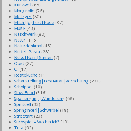
Kurzweil
(85)
Marginalie
(76)
Metzger
(80)
Milch|Joghurt|Käse
(37)
Musik
(43)
Naschwerk
(80)
Natur
(115)
Naturdenkmal
(45)
Nudel|Pasta
(28)
Nuss|Kern|Samen
(7)
Obst
(27)
Öl
(17)
Resteküche
(1)
Schaustellung|Festivität|Verrichtung
(271)
Schnipsel
(10)
Slow Food
(316)
Spaziergang|Wanderung
(68)
Spirituell
(33)
Springinkerl|Schwirbel
(18)
Streetart
(23)
Suchspiel – Wo bin ich?
(18)
Test
(62)