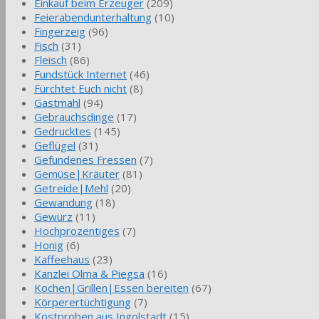
Einkauf beim Erzeuger
(209)
Feierabendunterhaltung
(10)
Fingerzeig
(96)
Fisch
(31)
Fleisch
(86)
Fundstück Internet
(46)
Fürchtet Euch nicht
(8)
Gastmahl
(94)
Gebrauchsdinge
(17)
Gedrucktes
(145)
Geflügel
(31)
Gefundenes Fressen
(7)
Gemüse|Kräuter
(81)
Getreide|Mehl
(20)
Gewandung
(18)
Gewürz
(11)
Hochprozentiges
(7)
Honig
(6)
Kaffeehaus
(23)
Kanzlei Olma & Piegsa
(16)
Kochen|Grillen|Essen bereiten
(67)
Körperertüchtigung
(7)
Kostproben aus Ingolstadt
(15)