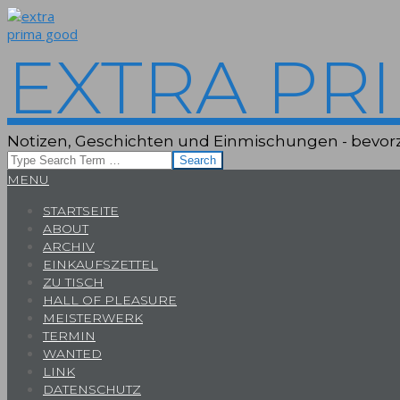
Skip
to
content
EXTRA PR
Notizen, Geschichten und Einmischungen - bevorz
Search
Primary
MENU
Navigation
STARTSEITE
Menu
ABOUT
ARCHIV
EINKAUFSZETTEL
ZU TISCH
HALL OF PLEASURE
MEISTERWERK
TERMIN
WANTED
LINK
DATENSCHUTZ