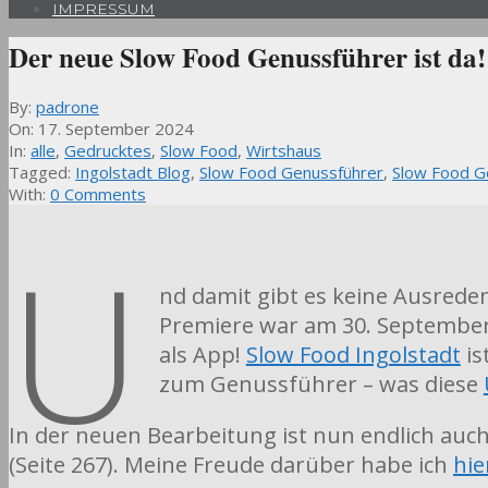
IMPRESSUM
Der neue Slow Food Genussführer ist da!
By:
padrone
On:
17. September 2024
In:
alle
,
Gedrucktes
,
Slow Food
,
Wirtshaus
Tagged:
Ingolstadt Blog
,
Slow Food Genussführer
,
Slow Food G
With:
0 Comments
U
nd damit gibt es keine Ausrede
Premiere war am 30. September 2
als App!
Slow Food Ingolstadt
is
zum Genussführer – was diese
In der neuen Bearbeitung ist nun endlich auch
(Seite 267). Meine Freude darüber habe ich
hie