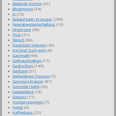
Bildende Künste
(41)
Bloginterna
(54)
Ei
(10)
Einkauf beim Erzeuger
(209)
Feierabendunterhaltung
(10)
Fingerzeig
(96)
Fisch
(31)
Fleisch
(86)
Fundstück Internet
(46)
Fürchtet Euch nicht
(8)
Gastmahl
(94)
Gebrauchsdinge
(17)
Gedrucktes
(145)
Geflügel
(31)
Gefundenes Fressen
(7)
Gemüse|Kräuter
(81)
Getreide|Mehl
(20)
Gewandung
(18)
Gewürz
(11)
Hochprozentiges
(7)
Honig
(6)
Kaffeehaus
(23)