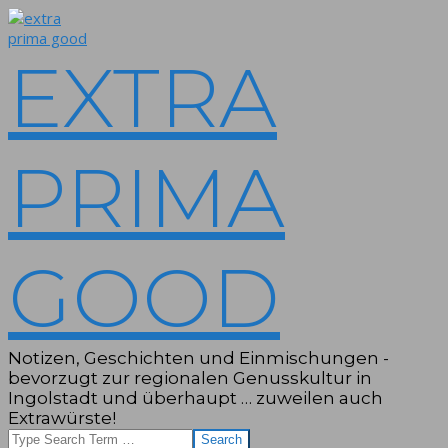
Skip
to
content
EXTRA
PRIMA
GOOD
Notizen, Geschichten und Einmischungen -
bevorzugt zur regionalen Genusskultur in
Ingolstadt und überhaupt … zuweilen auch
Extrawürste!
Search