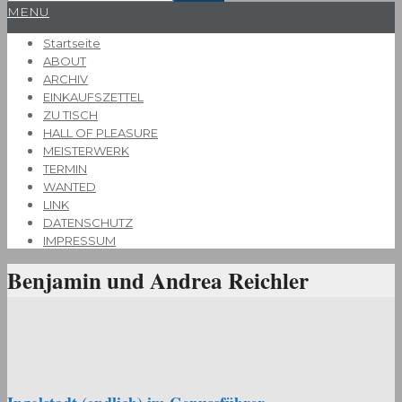
Primary
MENU
Navigation
Startseite
Menu
ABOUT
ARCHIV
EINKAUFSZETTEL
ZU TISCH
HALL OF PLEASURE
MEISTERWERK
TERMIN
WANTED
LINK
DATENSCHUTZ
IMPRESSUM
Benjamin und Andrea Reichler