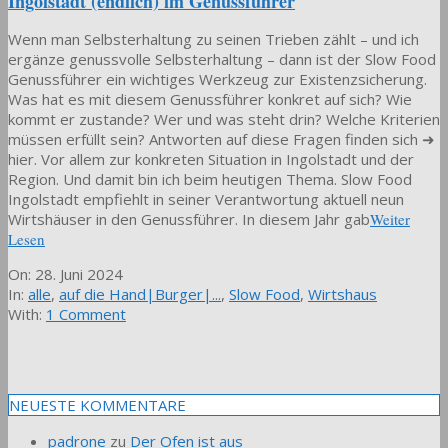
Ingolstadt (endlich) im Genussführer
Wenn man Selbsterhaltung zu seinen Trieben zählt – und ich
ergänze genussvolle Selbsterhaltung – dann ist der Slow Food
Genussführer ein wichtiges Werkzeug zur Existenzsicherung.
Was hat es mit diesem Genussführer konkret auf sich? Wie
kommt er zustande? Wer und was steht drin? Welche Kriterien
müssen erfüllt sein? Antworten auf diese Fragen finden sich ➜
hier. Vor allem zur konkreten Situation in Ingolstadt und der
Region. Und damit bin ich beim heutigen Thema. Slow Food
Ingolstadt empfiehlt in seiner Verantwortung aktuell neun
Wirtshäuser in den Genussführer. In diesem Jahr gab
Weiter
Lesen
2024-
On:
28. Juni 2024
06-
In:
alle
,
auf die Hand|Burger|...
,
Slow Food
,
Wirtshaus
28
With:
1 Comment
NEUESTE KOMMENTARE
padrone
zu
Der Ofen ist aus