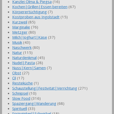
Kanzlei Olma & Piegsa
(16)
Kochen|Grillen|Essen bereiten
(67)
Körperertüchtigung
(7)
Kostproben aus Ingolstadt
(15)
Kurzweil
(85)
Marginalie
(76)
Metzger
(80)
Milch|Joghurt|Käse
(37)
Musik
(43)
Naschwerk
(80)
Natur
(115)
Naturdenkmal
(45)
Nudel|Pasta
(28)
Nuss|Kern|Samen
(7)
Obst
(27)
Öl
(17)
Resteküche
(1)
Schaustellung|Festivität|Verrichtung
(271)
Schnipsel
(10)
Slow Food
(316)
Spaziergang|Wanderung
(68)
Spirituell
(33)
Springinkerl|Schwirbel
(18)