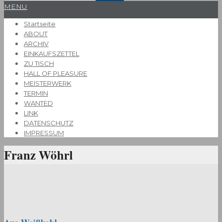
Primary
MENU
Navigation
Startseite
Menu
ABOUT
ARCHIV
EINKAUFSZETTEL
ZU TISCH
HALL OF PLEASURE
MEISTERWERK
TERMIN
WANTED
LINK
DATENSCHUTZ
IMPRESSUM
Franz Wöhrl