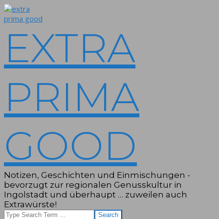
Skip
to
content
EXTRA
PRIMA
GOOD
Notizen, Geschichten und Einmischungen -
bevorzugt zur regionalen Genusskultur in
Ingolstadt und überhaupt … zuweilen auch
Extrawürste!
Search