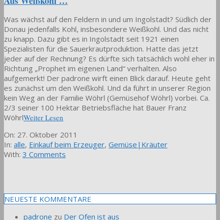
Aus Weißkohl …
Was wächst auf den Feldern in und um Ingolstadt? Südlich der
Donau jedenfalls Kohl, insbesondere Weißkohl. Und das nicht
zu knapp. Dazu gibt es in Ingolstadt seit 1921 einen
Spezialisten für die Sauerkrautproduktion. Hatte das jetzt
jeder auf der Rechnung? Es dürfte sich tatsächlich wohl eher in
Richtung „Prophet im eigenen Land“ verhalten. Also
aufgemerkt! Der padrone wirft einen Blick darauf. Heute geht
es zunächst um den Weißkohl. Und da führt in unserer Region
kein Weg an der Familie Wöhrl (Gemüsehof Wöhrl) vorbei. Ca.
2/3 seiner 100 Hektar Betriebsfläche hat Bauer Franz
Wöhrl
Weiter Lesen
2011-
On:
27. Oktober 2011
10-
In:
alle
,
Einkauf beim Erzeuger
,
Gemüse|Kräuter
27
With:
3 Comments
NEUESTE KOMMENTARE
padrone
zu
Der Ofen ist aus