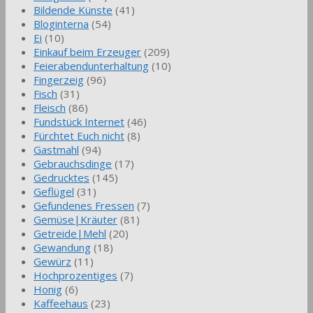
Bildende Künste
(41)
Bloginterna
(54)
Ei
(10)
Einkauf beim Erzeuger
(209)
Feierabendunterhaltung
(10)
Fingerzeig
(96)
Fisch
(31)
Fleisch
(86)
Fundstück Internet
(46)
Fürchtet Euch nicht
(8)
Gastmahl
(94)
Gebrauchsdinge
(17)
Gedrucktes
(145)
Geflügel
(31)
Gefundenes Fressen
(7)
Gemüse|Kräuter
(81)
Getreide|Mehl
(20)
Gewandung
(18)
Gewürz
(11)
Hochprozentiges
(7)
Honig
(6)
Kaffeehaus
(23)