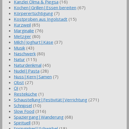
Kanzlei Olma & Piegsa
(16)
Kochen|Grillen|Essen bereiten
(67)
Körperertüchtigung
(7)
Kostproben aus Ingolstadt
(15)
Kurzweil
(85)
Marginalie
(76)
Metzger
(80)
Milch|Joghurt|Käse
(37)
Musik
(43)
Naschwerk
(80)
Natur
(115)
Naturdenkmal
(45)
Nudel|Pasta
(28)
Nuss|Kern|Samen
(7)
Obst
(27)
Öl
(17)
Resteküche
(1)
Schaustellung|Festivität|Verrichtung
(271)
Schnipsel
(10)
Slow Food
(316)
Spaziergang|Wanderung
(68)
Spirituell
(33)
Springinkerl|Schwirbel
(18)