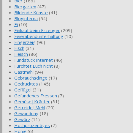
Bier
(188)
Biergarten
(47)
Bildende Künste
(41)
Bloginterna
(54)
Ei
(10)
Einkauf beim Erzeuger
(209)
Feierabendunterhaltung
(10)
Fingerzeig
(96)
Fisch
(31)
Fleisch
(86)
Fundstück Internet
(46)
Fürchtet Euch nicht
(8)
Gastmahl
(94)
Gebrauchsdinge
(17)
Gedrucktes
(145)
Geflügel
(31)
Gefundenes Fressen
(7)
Gemüse|Kräuter
(81)
Getreide|Mehl
(20)
Gewandung
(18)
Gewürz
(11)
Hochprozentiges
(7)
Honig
(6)