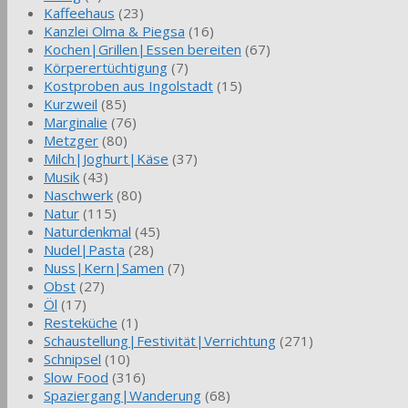
Kaffeehaus
(23)
Kanzlei Olma & Piegsa
(16)
Kochen|Grillen|Essen bereiten
(67)
Körperertüchtigung
(7)
Kostproben aus Ingolstadt
(15)
Kurzweil
(85)
Marginalie
(76)
Metzger
(80)
Milch|Joghurt|Käse
(37)
Musik
(43)
Naschwerk
(80)
Natur
(115)
Naturdenkmal
(45)
Nudel|Pasta
(28)
Nuss|Kern|Samen
(7)
Obst
(27)
Öl
(17)
Resteküche
(1)
Schaustellung|Festivität|Verrichtung
(271)
Schnipsel
(10)
Slow Food
(316)
Spaziergang|Wanderung
(68)