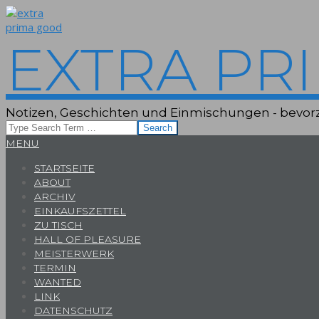
Skip
to
content
EXTRA PR
Notizen, Geschichten und Einmischungen - bevorz
Search
Primary
MENU
Navigation
STARTSEITE
Menu
ABOUT
ARCHIV
EINKAUFSZETTEL
ZU TISCH
HALL OF PLEASURE
MEISTERWERK
TERMIN
WANTED
LINK
DATENSCHUTZ