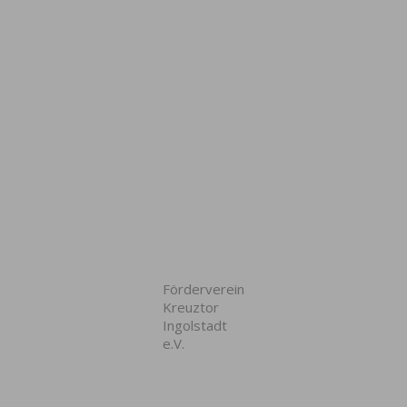
Förderverein
Kreuztor
Ingolstadt
e.V.