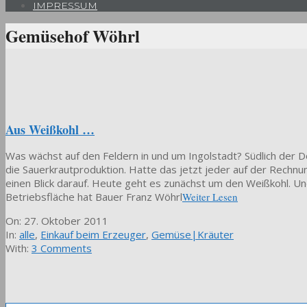
IMPRESSUM
Gemüsehof Wöhrl
Aus Weißkohl …
Was wächst auf den Feldern in und um Ingolstadt? Südlich der Do
die Sauerkrautproduktion. Hatte das jetzt jeder auf der Rechnun
einen Blick darauf. Heute geht es zunächst um den Weißkohl. Un
Betriebsfläche hat Bauer Franz Wöhrl
Weiter Lesen
2011-
On:
27. Oktober 2011
10-
In:
alle
,
Einkauf beim Erzeuger
,
Gemüse|Kräuter
27
With:
3 Comments