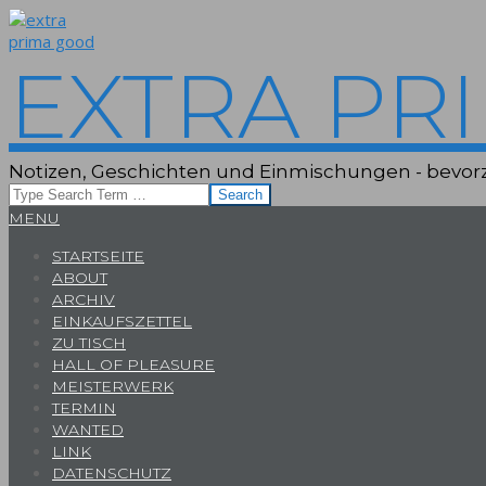
Skip
to
content
EXTRA PR
Notizen, Geschichten und Einmischungen - bevorz
Search
Primary
MENU
Navigation
STARTSEITE
Menu
ABOUT
ARCHIV
EINKAUFSZETTEL
ZU TISCH
HALL OF PLEASURE
MEISTERWERK
TERMIN
WANTED
LINK
DATENSCHUTZ