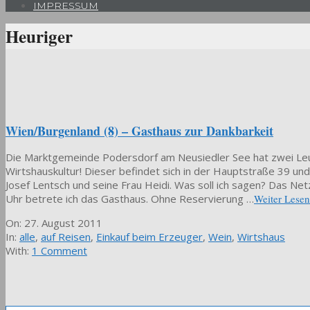
IMPRESSUM
Heuriger
Wien/Burgenland (8) – Gasthaus zur Dankbarkeit
Die Marktgemeinde Podersdorf am Neusiedler See hat zwei Leuc
Wirtshauskultur! Dieser befindet sich in der Hauptstraße 39 und 
Josef Lentsch und seine Frau Heidi. Was soll ich sagen? Das Net
Uhr betrete ich das Gasthaus. Ohne Reservierung …
Weiter Lesen
2011-
On:
27. August 2011
08-
In:
alle
,
auf Reisen
,
Einkauf beim Erzeuger
,
Wein
,
Wirtshaus
27
With:
1 Comment