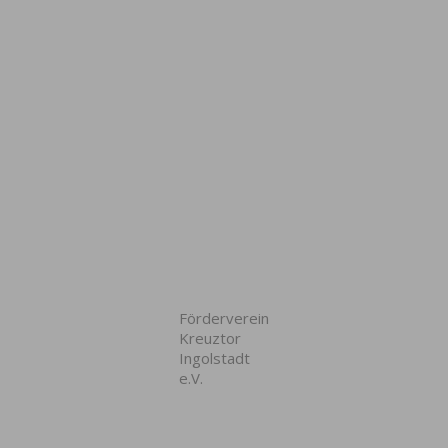
Förderverein
Kreuztor
Ingolstadt
e.V.