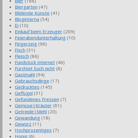
Bier
(188)
Biergarten
(47)
Bildende Künste
(41)
Bloginterna
(54)
Ei
(10)
Einkauf beim Erzeuger
(209)
Feierabendunterhaltung
(10)
Fingerzeig
(96)
Fisch
(31)
Fleisch
(86)
Fundstück Internet
(46)
Fürchtet Euch nicht
(8)
Gastmahl
(94)
Gebrauchsdinge
(17)
Gedrucktes
(145)
Geflügel
(31)
Gefundenes Fressen
(7)
Gemüse|Kräuter
(81)
Getreide|Mehl
(20)
Gewandung
(18)
Gewürz
(11)
Hochprozentiges
(7)
Honig
(6)