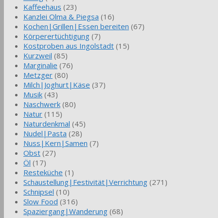
Kaffeehaus
(23)
Kanzlei Olma & Piegsa
(16)
Kochen|Grillen|Essen bereiten
(67)
Körperertüchtigung
(7)
Kostproben aus Ingolstadt
(15)
Kurzweil
(85)
Marginalie
(76)
Metzger
(80)
Milch|Joghurt|Käse
(37)
Musik
(43)
Naschwerk
(80)
Natur
(115)
Naturdenkmal
(45)
Nudel|Pasta
(28)
Nuss|Kern|Samen
(7)
Obst
(27)
Öl
(17)
Resteküche
(1)
Schaustellung|Festivität|Verrichtung
(271)
Schnipsel
(10)
Slow Food
(316)
Spaziergang|Wanderung
(68)