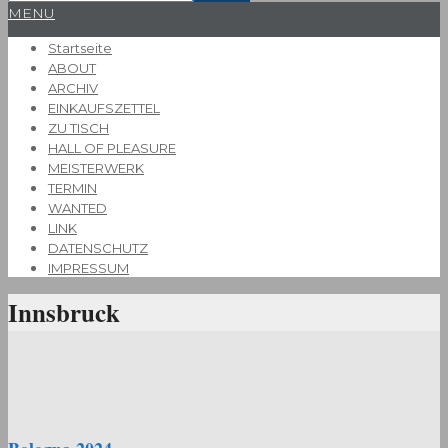
Primary
MENU
Navigation
Startseite
Menu
ABOUT
ARCHIV
EINKAUFSZETTEL
ZU TISCH
HALL OF PLEASURE
MEISTERWERK
TERMIN
WANTED
LINK
DATENSCHUTZ
IMPRESSUM
Innsbruck