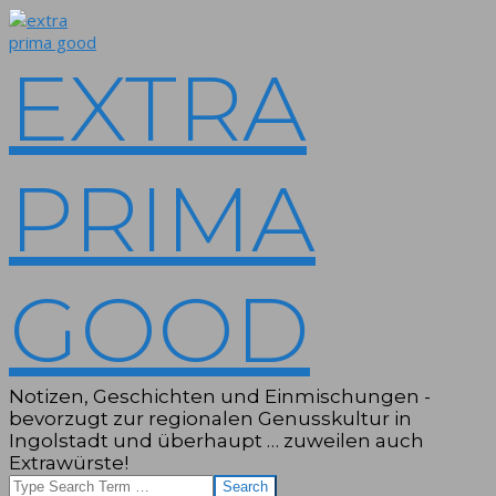
Skip
to
content
EXTRA
PRIMA
GOOD
Notizen, Geschichten und Einmischungen -
bevorzugt zur regionalen Genusskultur in
Ingolstadt und überhaupt … zuweilen auch
Extrawürste!
Search