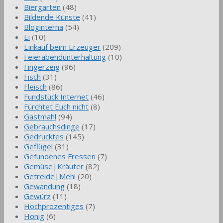
Biergarten
(48)
Bildende Künste
(41)
Bloginterna
(54)
Ei
(10)
Einkauf beim Erzeuger
(209)
Feierabendunterhaltung
(10)
Fingerzeig
(96)
Fisch
(31)
Fleisch
(86)
Fundstück Internet
(46)
Fürchtet Euch nicht
(8)
Gastmahl
(94)
Gebrauchsdinge
(17)
Gedrucktes
(145)
Geflügel
(31)
Gefundenes Fressen
(7)
Gemüse|Kräuter
(82)
Getreide|Mehl
(20)
Gewandung
(18)
Gewürz
(11)
Hochprozentiges
(7)
Honig
(6)