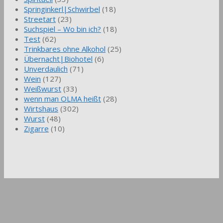
Springinkerl|Schwirbel
(18)
Streetart
(23)
Suchspiel – Wo bin ich?
(18)
Test
(62)
Trinkbares ohne Alkohol
(25)
Übernacht|Biohotel
(6)
Unverdaulich
(71)
Wein
(127)
Weißwurst
(33)
wenn man OLMA heißt
(28)
Wirtshaus
(302)
Wurst
(48)
Zigarre
(10)