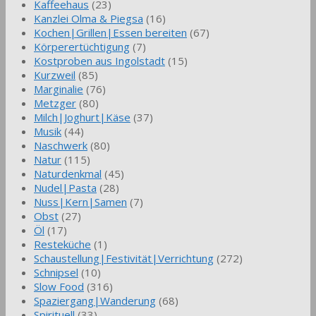
Kaffeehaus
(23)
Kanzlei Olma & Piegsa
(16)
Kochen|Grillen|Essen bereiten
(67)
Körperertüchtigung
(7)
Kostproben aus Ingolstadt
(15)
Kurzweil
(85)
Marginalie
(76)
Metzger
(80)
Milch|Joghurt|Käse
(37)
Musik
(44)
Naschwerk
(80)
Natur
(115)
Naturdenkmal
(45)
Nudel|Pasta
(28)
Nuss|Kern|Samen
(7)
Obst
(27)
Öl
(17)
Resteküche
(1)
Schaustellung|Festivität|Verrichtung
(272)
Schnipsel
(10)
Slow Food
(316)
Spaziergang|Wanderung
(68)
Spirituell
(33)