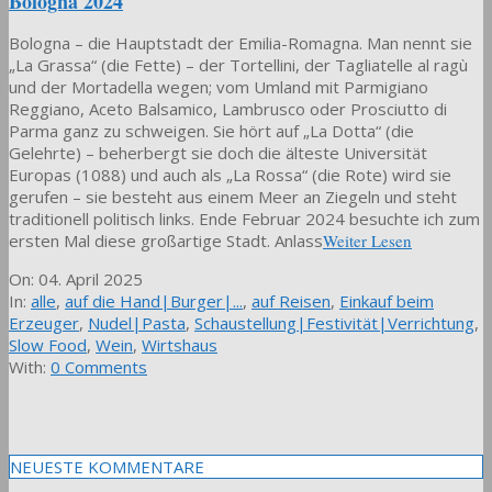
Bologna 2024
Bologna – die Hauptstadt der Emilia-Romagna. Man nennt sie
„La Grassa“ (die Fette) – der Tortellini, der Tagliatelle al ragù
und der Mortadella wegen; vom Umland mit Parmigiano
Reggiano, Aceto Balsamico, Lambrusco oder Prosciutto di
Parma ganz zu schweigen. Sie hört auf „La Dotta“ (die
Gelehrte) – beherbergt sie doch die älteste Universität
Europas (1088) und auch als „La Rossa“ (die Rote) wird sie
gerufen – sie besteht aus einem Meer an Ziegeln und steht
traditionell politisch links. Ende Februar 2024 besuchte ich zum
ersten Mal diese großartige Stadt. Anlass
Weiter Lesen
2025-
On:
04. April 2025
04-
In:
alle
,
auf die Hand|Burger|...
,
auf Reisen
,
Einkauf beim
04
Erzeuger
,
Nudel|Pasta
,
Schaustellung|Festivität|Verrichtung
,
Slow Food
,
Wein
,
Wirtshaus
With:
0 Comments
NEUESTE KOMMENTARE