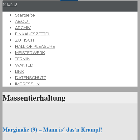
Primary
MENU
Navigation
Startseite
Menu
ABOUT
ARCHIV
EINKAUFSZETTEL
ZU TISCH
HALL OF PLEASURE
MEISTERWERK
TERMIN
WANTED
LINK
DATENSCHUTZ
IMPRESSUM
Massentierhaltung
Marginalie (9) – Mann is´ das´n Krampf!