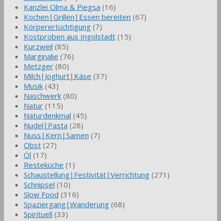
Kanzlei Olma & Piegsa
(16)
Kochen|Grillen|Essen bereiten
(67)
Körperertüchtigung
(7)
Kostproben aus Ingolstadt
(15)
Kurzweil
(85)
Marginalie
(76)
Metzger
(80)
Milch|Joghurt|Käse
(37)
Musik
(43)
Naschwerk
(80)
Natur
(115)
Naturdenkmal
(45)
Nudel|Pasta
(28)
Nuss|Kern|Samen
(7)
Obst
(27)
Öl
(17)
Resteküche
(1)
Schaustellung|Festivität|Verrichtung
(271)
Schnipsel
(10)
Slow Food
(316)
Spaziergang|Wanderung
(68)
Spirituell
(33)