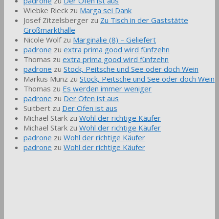
padrone
zu
Der Ofen ist aus
Wiebke Rieck
zu
Marga sei Dank
Josef Zitzelsberger
zu
Zu Tisch in der Gaststätte
Großmarkthalle
Nicole Wolf
zu
Marginalie (8) – Geliefert
padrone
zu
extra prima good wird fünfzehn
Thomas
zu
extra prima good wird fünfzehn
padrone
zu
Stock, Peitsche und See oder doch Wein
Markus Munz
zu
Stock, Peitsche und See oder doch Wein
Thomas
zu
Es werden immer weniger
padrone
zu
Der Ofen ist aus
Suitbert
zu
Der Ofen ist aus
Michael Stark
zu
Wohl der richtige Käufer
Michael Stark
zu
Wohl der richtige Käufer
padrone
zu
Wohl der richtige Käufer
padrone
zu
Wohl der richtige Käufer