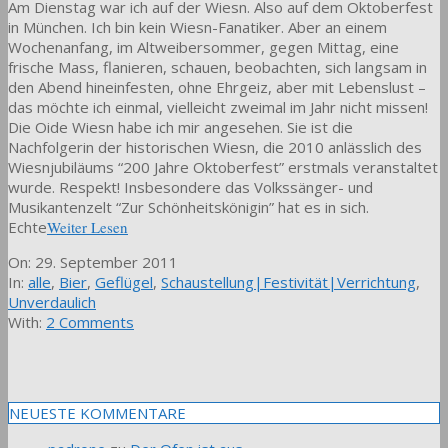
Am Dienstag war ich auf der Wiesn. Also auf dem Oktoberfest
in München. Ich bin kein Wiesn-Fanatiker. Aber an einem
Wochenanfang, im Altweibersommer, gegen Mittag, eine
frische Mass, flanieren, schauen, beobachten, sich langsam in
den Abend hineinfesten, ohne Ehrgeiz, aber mit Lebenslust –
das möchte ich einmal, vielleicht zweimal im Jahr nicht missen!
Die Oide Wiesn habe ich mir angesehen. Sie ist die
Nachfolgerin der historischen Wiesn, die 2010 anlässlich des
Wiesnjubiläums “200 Jahre Oktoberfest” erstmals veranstaltet
wurde. Respekt! Insbesondere das Volkssänger- und
Musikantenzelt “Zur Schönheitskönigin” hat es in sich.
Echte
Weiter Lesen
2011-
On:
29. September 2011
09-
In:
alle
,
Bier
,
Geflügel
,
Schaustellung|Festivität|Verrichtung
,
29
Unverdaulich
With:
2 Comments
NEUESTE KOMMENTARE