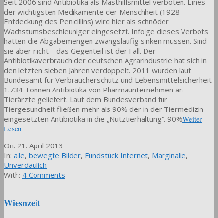
Seit 2006 sind Antibiotika als Masthilfsmittel verboten. Eines
der wichtigsten Medikamente der Menschheit (1928
Entdeckung des Penicillins) wird hier als schnöder
Wachstumsbeschleuniger eingesetzt. Infolge dieses Verbots
hätten die Abgabemengen zwangsläufig sinken müssen. Sind
sie aber nicht – das Gegenteil ist der Fall. Der
Antibiotikaverbrauch der deutschen Agrarindustrie hat sich in
den letzten sieben Jahren verdoppelt. 2011 wurden laut
Bundesamt für Verbraucherschutz und Lebensmittelsicherheit
1.734 Tonnen Antibiotika von Pharmaunternehmen an
Tierärzte geliefert. Laut dem Bundesverband für
Tiergesundheit fließen mehr als 90% der in der Tiermedizin
eingesetzten Antibiotika in die „Nutztierhaltung“. 90%
Weiter
Lesen
2013-
On:
21. April 2013
04-
In:
alle
,
bewegte Bilder
,
Fundstück Internet
,
Marginalie
,
21
Unverdaulich
With:
4 Comments
Wiesnzeit