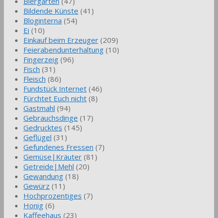
Biergarten
(47)
Bildende Künste
(41)
Bloginterna
(54)
Ei
(10)
Einkauf beim Erzeuger
(209)
Feierabendunterhaltung
(10)
Fingerzeig
(96)
Fisch
(31)
Fleisch
(86)
Fundstück Internet
(46)
Fürchtet Euch nicht
(8)
Gastmahl
(94)
Gebrauchsdinge
(17)
Gedrucktes
(145)
Geflügel
(31)
Gefundenes Fressen
(7)
Gemüse|Kräuter
(81)
Getreide|Mehl
(20)
Gewandung
(18)
Gewürz
(11)
Hochprozentiges
(7)
Honig
(6)
Kaffeehaus
(23)