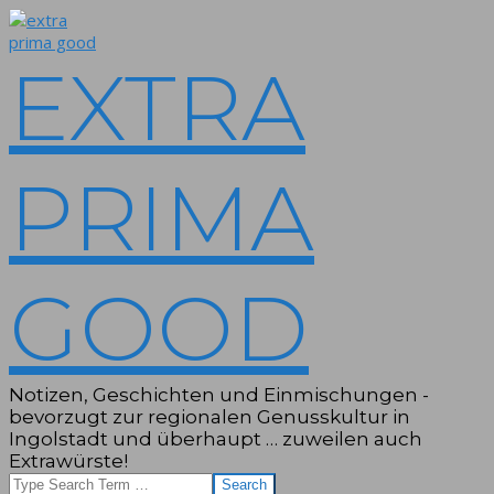
Skip
to
content
EXTRA
PRIMA
GOOD
Notizen, Geschichten und Einmischungen -
bevorzugt zur regionalen Genusskultur in
Ingolstadt und überhaupt … zuweilen auch
Extrawürste!
Search