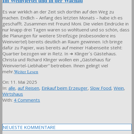
Im Weinviertel und in der Wachau
Es war wirklich an der Zeit sich dorthin auf den Weg zu
machen. Endlich – Anfang des letzten Monats – habe ich es
geschafft. Zusammen mit Freund Moni. Die vielen Eindrücke in
nur knapp drei Tagen waren so wohltuend und so schön, dass
die Planungen für weitere Streifzüge (insbesondere ins
Weinviertel) bereits deutlich an Raum gewinnen. Ich bringe
dafür zu Papier, was bereits auf meiner Habenseite steht:
Quartier bezogen wir in Retz. In ➜ Klinger´s Gästehaus.
Christa und Richard Klinger wollen ein „Gästehaus für
Weinviertel-Liebhaber“ betreiben. Ihnen gelingt viel
mehr.
Weiter Lesen
2025-
On:
11. Mai 2025
05-
In:
alle
,
auf Reisen
,
Einkauf beim Erzeuger
,
Slow Food
,
Wein
,
11
Wirtshaus
With:
4 Comments
NEUESTE KOMMENTARE