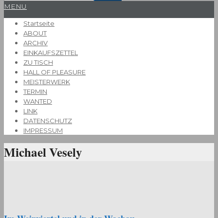
Primary
MENU
Navigation
Startseite
Menu
ABOUT
ARCHIV
EINKAUFSZETTEL
ZU TISCH
HALL OF PLEASURE
MEISTERWERK
TERMIN
WANTED
LINK
DATENSCHUTZ
IMPRESSUM
Michael Vesely