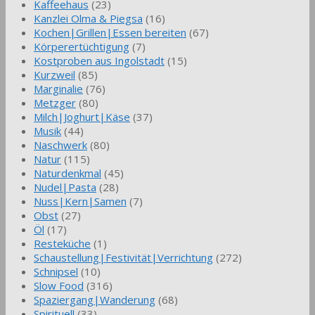
Kaffeehaus
(23)
Kanzlei Olma & Piegsa
(16)
Kochen|Grillen|Essen bereiten
(67)
Körperertüchtigung
(7)
Kostproben aus Ingolstadt
(15)
Kurzweil
(85)
Marginalie
(76)
Metzger
(80)
Milch|Joghurt|Käse
(37)
Musik
(44)
Naschwerk
(80)
Natur
(115)
Naturdenkmal
(45)
Nudel|Pasta
(28)
Nuss|Kern|Samen
(7)
Obst
(27)
Öl
(17)
Resteküche
(1)
Schaustellung|Festivität|Verrichtung
(272)
Schnipsel
(10)
Slow Food
(316)
Spaziergang|Wanderung
(68)
Spirituell
(33)