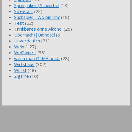
Springinkerl|Schwirbel
(18)
Streetart
(23)
Suchspiel – Wo bin ich?
(18)
Test
(62)
Trinkbares ohne Alkohol
(25)
Übernacht|Biohotel
(6)
Unverdaulich
(71)
Wein
(127)
Weißwurst
(33)
wenn man OLMA heißt
(28)
Wirtshaus
(302)
Wurst
(48)
Zigarre
(10)