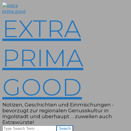
Skip
to
content
EXTRA
PRIMA
GOOD
Notizen, Geschichten und Einmischungen -
bevorzugt zur regionalen Genusskultur in
Ingolstadt und überhaupt … zuweilen auch
Extrawürste!
Search