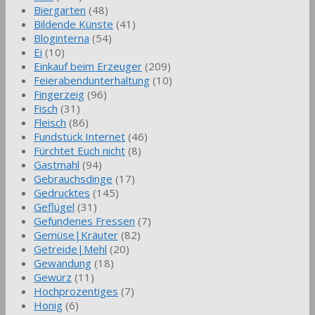
Biergarten
(48)
Bildende Künste
(41)
Bloginterna
(54)
Ei
(10)
Einkauf beim Erzeuger
(209)
Feierabendunterhaltung
(10)
Fingerzeig
(96)
Fisch
(31)
Fleisch
(86)
Fundstück Internet
(46)
Fürchtet Euch nicht
(8)
Gastmahl
(94)
Gebrauchsdinge
(17)
Gedrucktes
(145)
Geflügel
(31)
Gefundenes Fressen
(7)
Gemüse|Kräuter
(82)
Getreide|Mehl
(20)
Gewandung
(18)
Gewürz
(11)
Hochprozentiges
(7)
Honig
(6)