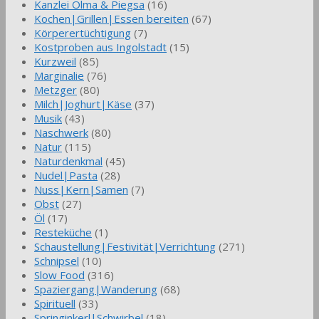
Kanzlei Olma & Piegsa
(16)
Kochen|Grillen|Essen bereiten
(67)
Körperertüchtigung
(7)
Kostproben aus Ingolstadt
(15)
Kurzweil
(85)
Marginalie
(76)
Metzger
(80)
Milch|Joghurt|Käse
(37)
Musik
(43)
Naschwerk
(80)
Natur
(115)
Naturdenkmal
(45)
Nudel|Pasta
(28)
Nuss|Kern|Samen
(7)
Obst
(27)
Öl
(17)
Resteküche
(1)
Schaustellung|Festivität|Verrichtung
(271)
Schnipsel
(10)
Slow Food
(316)
Spaziergang|Wanderung
(68)
Spirituell
(33)
Springinkerl|Schwirbel
(18)