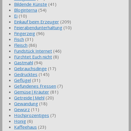
Bildende Künste
(41)
Bloginterna
(54)
Ei
(10)
Einkauf beim Erzeuger
(209)
Feierabendunterhaltung
(10)
Fingerzeig
(96)
Fisch
(31)
Fleisch
(86)
Fundstück Internet
(46)
Fürchtet Euch nicht
(8)
Gastmahl
(94)
Gebrauchsdinge
(17)
Gedrucktes
(145)
Geflügel
(31)
Gefundenes Fressen
(7)
Gemüse|Kräuter
(81)
Getreide|Mehl
(20)
Gewandung
(18)
Gewürz
(11)
Hochprozentiges
(7)
Honig
(6)
Kaffeehaus
(23)