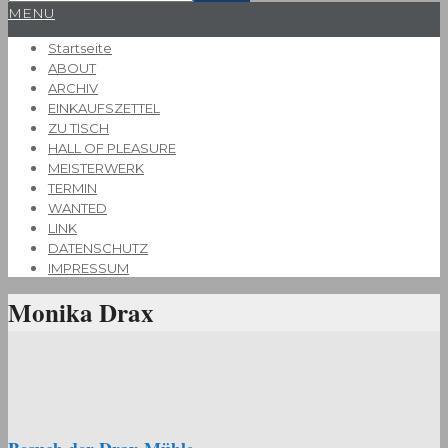
Primary
MENU
Navigation
Startseite
Menu
ABOUT
ARCHIV
EINKAUFSZETTEL
ZU TISCH
HALL OF PLEASURE
MEISTERWERK
TERMIN
WANTED
LINK
DATENSCHUTZ
IMPRESSUM
Monika Drax