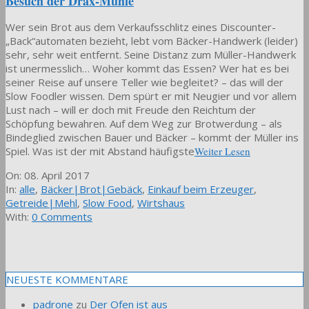
Besuch der Drax-Mühle
Wer sein Brot aus dem Verkaufsschlitz eines Discounter-
„Back“automaten bezieht, lebt vom Bäcker-Handwerk (leider)
sehr, sehr weit entfernt. Seine Distanz zum Müller-Handwerk
ist unermesslich… Woher kommt das Essen? Wer hat es bei
seiner Reise auf unsere Teller wie begleitet? – das will der
Slow Foodler wissen. Dem spürt er mit Neugier und vor allem
Lust nach – will er doch mit Freude den Reichtum der
Schöpfung bewahren. Auf dem Weg zur Brotwerdung – als
Bindeglied zwischen Bauer und Bäcker – kommt der Müller ins
Spiel. Was ist der mit Abstand häufigste
Weiter Lesen
2017-
On:
08. April 2017
04-
In:
alle
,
Bäcker|Brot|Gebäck
,
Einkauf beim Erzeuger
,
08
Getreide|Mehl
,
Slow Food
,
Wirtshaus
With:
0 Comments
NEUESTE KOMMENTARE
padrone
zu
Der Ofen ist aus