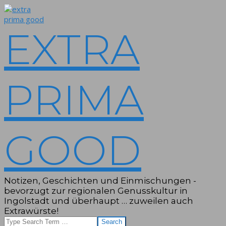
Skip
to
content
EXTRA
PRIMA
GOOD
Notizen, Geschichten und Einmischungen -
bevorzugt zur regionalen Genusskultur in
Ingolstadt und überhaupt … zuweilen auch
Extrawürste!
Search