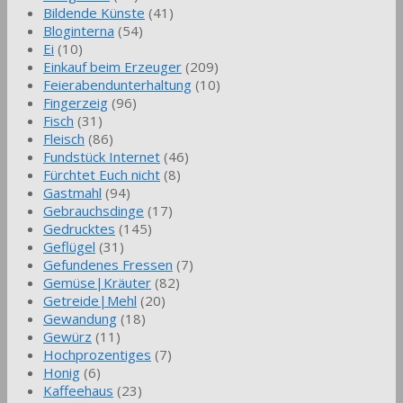
Bildende Künste
(41)
Bloginterna
(54)
Ei
(10)
Einkauf beim Erzeuger
(209)
Feierabendunterhaltung
(10)
Fingerzeig
(96)
Fisch
(31)
Fleisch
(86)
Fundstück Internet
(46)
Fürchtet Euch nicht
(8)
Gastmahl
(94)
Gebrauchsdinge
(17)
Gedrucktes
(145)
Geflügel
(31)
Gefundenes Fressen
(7)
Gemüse|Kräuter
(82)
Getreide|Mehl
(20)
Gewandung
(18)
Gewürz
(11)
Hochprozentiges
(7)
Honig
(6)
Kaffeehaus
(23)