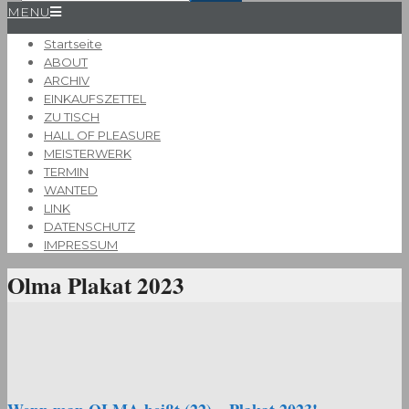
Primary
MENU
Navigation
Startseite
Menu
ABOUT
ARCHIV
EINKAUFSZETTEL
ZU TISCH
HALL OF PLEASURE
MEISTERWERK
TERMIN
WANTED
LINK
DATENSCHUTZ
IMPRESSUM
Olma Plakat 2023