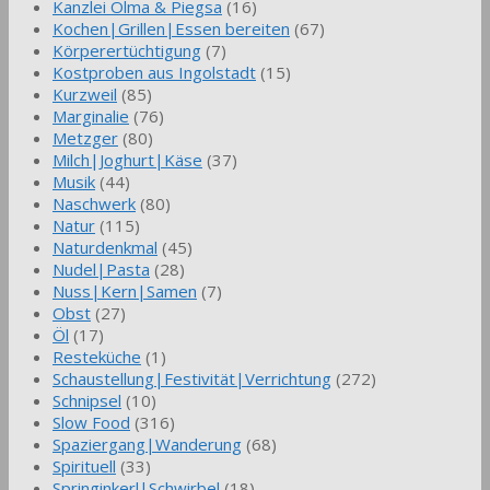
Kanzlei Olma & Piegsa
(16)
Kochen|Grillen|Essen bereiten
(67)
Körperertüchtigung
(7)
Kostproben aus Ingolstadt
(15)
Kurzweil
(85)
Marginalie
(76)
Metzger
(80)
Milch|Joghurt|Käse
(37)
Musik
(44)
Naschwerk
(80)
Natur
(115)
Naturdenkmal
(45)
Nudel|Pasta
(28)
Nuss|Kern|Samen
(7)
Obst
(27)
Öl
(17)
Resteküche
(1)
Schaustellung|Festivität|Verrichtung
(272)
Schnipsel
(10)
Slow Food
(316)
Spaziergang|Wanderung
(68)
Spirituell
(33)
Springinkerl|Schwirbel
(18)