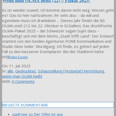
Wenn man OLMA heißt (22) – Plakat 2023!
Es ist wieder soweit. Ich komme davon nicht weg. Worum geht
es? Das ist hier nachzulesen. Ihr seht also – da will und
irgendwie muss ich dranleiben … Dieses Jahr findet die 80.
OLMA statt (12. bis 22. Oktober in St.Gallen). Das druckfrische
OLMA-Plakat 2023 – die Schweizer sagen Sujet dazu –
beschäftigt sich mit dem Motto „Stadt trifft Land“. Der Entwurf
stammt von den beiden Agenturen FORB Kommunikation und
Studio Silvio Seiler. Würdigung: Ich finde, es gehört auf jeden
Fall zu den besseren Exemplaren. Bei der Städterin hätte
ich
Weiter Lesen
2023-
On:
11. Juli 2023
07-
In:
alle
,
Gedrucktes
,
Schaustellung|Festivität|Verrichtung
,
11
wenn man OLMA heißt
With:
0 Comments
NEUESTE KOMMENTARE
padrone
zu
Der Ofen ist aus