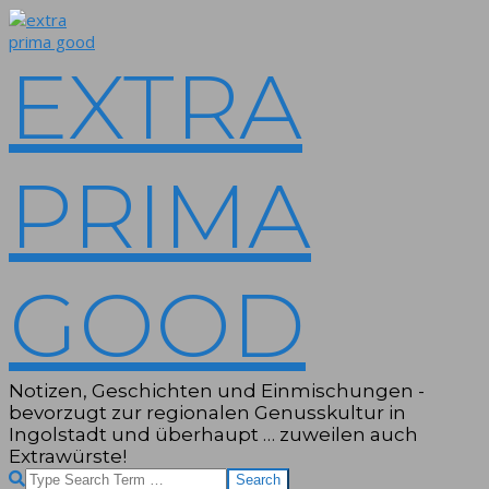
Skip
to
content
EXTRA
PRIMA
GOOD
Notizen, Geschichten und Einmischungen -
bevorzugt zur regionalen Genusskultur in
Ingolstadt und überhaupt … zuweilen auch
Extrawürste!
Search