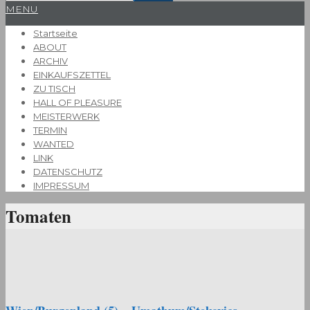
Primary
MENU
Navigation
Startseite
Menu
ABOUT
ARCHIV
EINKAUFSZETTEL
ZU TISCH
HALL OF PLEASURE
MEISTERWERK
TERMIN
WANTED
LINK
DATENSCHUTZ
IMPRESSUM
Tomaten