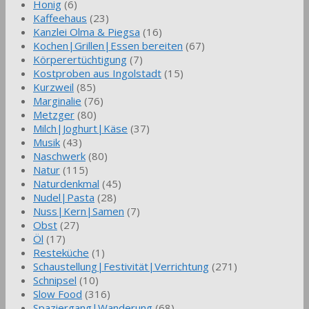
Honig
(6)
Kaffeehaus
(23)
Kanzlei Olma & Piegsa
(16)
Kochen|Grillen|Essen bereiten
(67)
Körperertüchtigung
(7)
Kostproben aus Ingolstadt
(15)
Kurzweil
(85)
Marginalie
(76)
Metzger
(80)
Milch|Joghurt|Käse
(37)
Musik
(43)
Naschwerk
(80)
Natur
(115)
Naturdenkmal
(45)
Nudel|Pasta
(28)
Nuss|Kern|Samen
(7)
Obst
(27)
Öl
(17)
Resteküche
(1)
Schaustellung|Festivität|Verrichtung
(271)
Schnipsel
(10)
Slow Food
(316)
Spaziergang|Wanderung
(68)