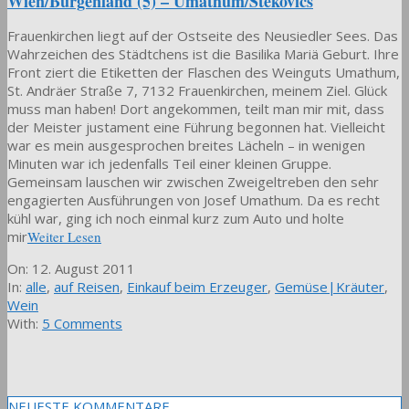
Wien/Burgenland (5) – Umathum/Stekovics
Frauenkirchen liegt auf der Ostseite des Neusiedler Sees. Das
Wahrzeichen des Städtchens ist die Basilika Mariä Geburt. Ihre
Front ziert die Etiketten der Flaschen des Weinguts Umathum,
St. Andräer Straße 7, 7132 Frauenkirchen, meinem Ziel. Glück
muss man haben! Dort angekommen, teilt man mir mit, dass
der Meister justament eine Führung begonnen hat. Vielleicht
war es mein ausgesprochen breites Lächeln – in wenigen
Minuten war ich jedenfalls Teil einer kleinen Gruppe.
Gemeinsam lauschen wir zwischen Zweigeltreben den sehr
engagierten Ausführungen von Josef Umathum. Da es recht
kühl war, ging ich noch einmal kurz zum Auto und holte
mir
Weiter Lesen
2011-
On:
12. August 2011
08-
In:
alle
,
auf Reisen
,
Einkauf beim Erzeuger
,
Gemüse|Kräuter
,
12
Wein
With:
5 Comments
NEUESTE KOMMENTARE