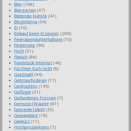
Bier
(188)
Biergarten
(47)
Bildende Künste
(41)
Bloginterna
(54)
Ei
(10)
Einkauf beim Erzeuger
(209)
Feierabendunterhaltung
(10)
Fingerzeig
(96)
Fisch
(31)
Fleisch
(86)
Fundstück Internet
(46)
Fürchtet Euch nicht
(8)
Gastmahl
(94)
Gebrauchsdinge
(17)
Gedrucktes
(145)
Geflügel
(31)
Gefundenes Fressen
(7)
Gemüse|Kräuter
(81)
Getreide|Mehl
(20)
Gewandung
(18)
Gewürz
(11)
Hochprozentiges
(7)