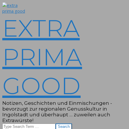
Skip
to
content
EXTRA
PRIMA
GOOD
Notizen, Geschichten und Einmischungen -
bevorzugt zur regionalen Genusskultur in
Ingolstadt und überhaupt … zuweilen auch
Extrawürste!
Search