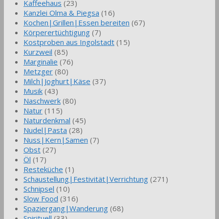
Kaffeehaus
(23)
Kanzlei Olma & Piegsa
(16)
Kochen|Grillen|Essen bereiten
(67)
Körperertüchtigung
(7)
Kostproben aus Ingolstadt
(15)
Kurzweil
(85)
Marginalie
(76)
Metzger
(80)
Milch|Joghurt|Käse
(37)
Musik
(43)
Naschwerk
(80)
Natur
(115)
Naturdenkmal
(45)
Nudel|Pasta
(28)
Nuss|Kern|Samen
(7)
Obst
(27)
Öl
(17)
Resteküche
(1)
Schaustellung|Festivität|Verrichtung
(271)
Schnipsel
(10)
Slow Food
(316)
Spaziergang|Wanderung
(68)
Spirituell
(33)