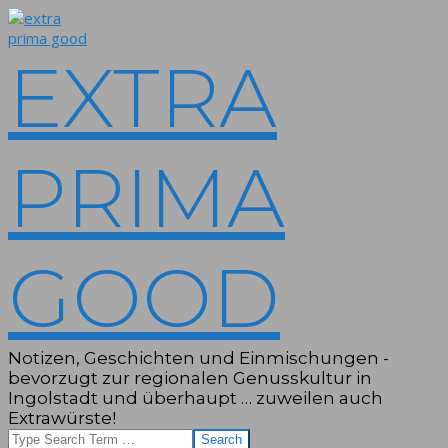
Skip
to
content
EXTRA
PRIMA
GOOD
Notizen, Geschichten und Einmischungen -
bevorzugt zur regionalen Genusskultur in
Ingolstadt und überhaupt … zuweilen auch
Extrawürste!
Search