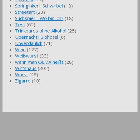
Springinkerl|Schwirbel
(18)
Streetart
(23)
Suchspiel – Wo bin ich?
(18)
Test
(62)
Trinkbares ohne Alkohol
(25)
Übernacht|Biohotel
(6)
Unverdaulich
(71)
Wein
(127)
Weißwurst
(33)
wenn man OLMA heißt
(28)
Wirtshaus
(302)
Wurst
(48)
Zigarre
(10)