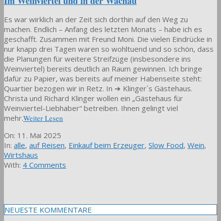
Im Weinviertel und in der Wachau
Es war wirklich an der Zeit sich dorthin auf den Weg zu
machen. Endlich – Anfang des letzten Monats – habe ich es
geschafft. Zusammen mit Freund Moni. Die vielen Eindrücke in
nur knapp drei Tagen waren so wohltuend und so schön, dass
die Planungen für weitere Streifzüge (insbesondere ins
Weinviertel) bereits deutlich an Raum gewinnen. Ich bringe
dafür zu Papier, was bereits auf meiner Habenseite steht:
Quartier bezogen wir in Retz. In ➜ Klinger´s Gästehaus.
Christa und Richard Klinger wollen ein „Gästehaus für
Weinviertel-Liebhaber“ betreiben. Ihnen gelingt viel
mehr.
Weiter Lesen
2025-
On:
11. Mai 2025
05-
In:
alle
,
auf Reisen
,
Einkauf beim Erzeuger
,
Slow Food
,
Wein
,
11
Wirtshaus
With:
4 Comments
NEUESTE KOMMENTARE