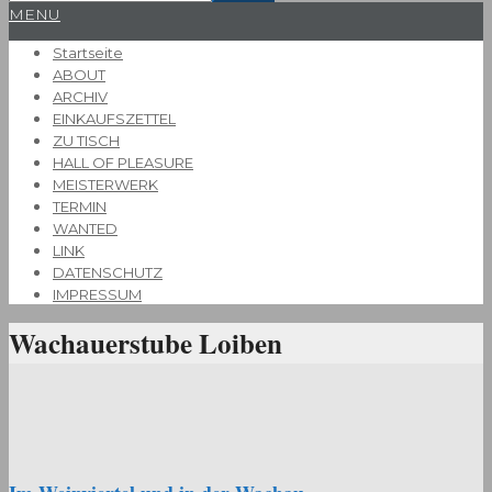
Primary
MENU
Navigation
Startseite
Menu
ABOUT
ARCHIV
EINKAUFSZETTEL
ZU TISCH
HALL OF PLEASURE
MEISTERWERK
TERMIN
WANTED
LINK
DATENSCHUTZ
IMPRESSUM
Wachauerstube Loiben