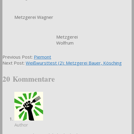
Metzgerei Wagner
Metzgerei
Wolfrum
2011-
Previous Post:
Piemont
06-
Next Post:
Weißwursttest (2): Metzgerei Bauer, Kösching
24
20 Kommentare
Author