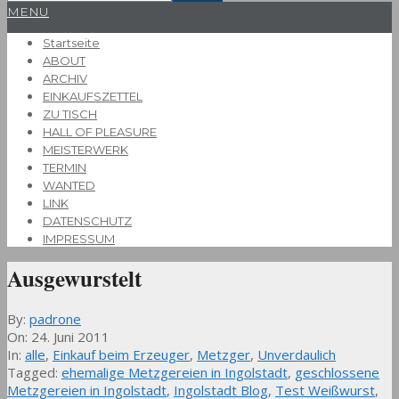
Primary
MENU
Navigation
Startseite
Menu
ABOUT
ARCHIV
EINKAUFSZETTEL
ZU TISCH
HALL OF PLEASURE
MEISTERWERK
TERMIN
WANTED
LINK
DATENSCHUTZ
IMPRESSUM
Ausgewurstelt
By:
padrone
On:
24. Juni 2011
In:
alle
,
Einkauf beim Erzeuger
,
Metzger
,
Unverdaulich
Tagged:
ehemalige Metzgereien in Ingolstadt
,
geschlossene
Metzgereien in Ingolstadt
,
Ingolstadt Blog
,
Test Weißwurst
,