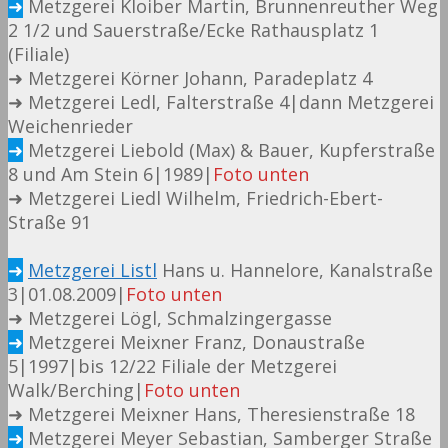
➜
Metzgerei Kloiber Martin, Brunnenreuther Weg
2 1/2 und Sauerstraße/Ecke Rathausplatz 1
(Filiale)
➜ Metzgerei Körner Johann, Paradeplatz 4
➜ Metzgerei Ledl, Falterstraße 4|dann Metzgerei
Weichenrieder
➜
Metzgerei Liebold (Max) & Bauer, Kupferstraße
8 und Am Stein 6|1989|
Foto unten
➜ Metzgerei Liedl Wilhelm, Friedrich-Ebert-
Straße 91
➜
Metzgerei Listl
Hans u. Hannelore, Kanalstraße
3|01.08.2009|
Foto unten
➜ Metzgerei Lögl, Schmalzingergasse
➜
Metzgerei Meixner Franz, Donaustraße
5|1997|bis 12/22 Filiale der Metzgerei
Walk/Berching|
Foto unten
➜ Metzgerei Meixner Hans, Theresienstraße 18
➜
Metzgerei Meyer Sebastian, Samberger Straße