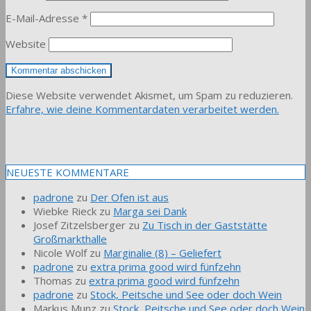
E-Mail-Adresse
*
Website
Diese Website verwendet Akismet, um Spam zu reduzieren.
Erfahre, wie deine Kommentardaten verarbeitet werden.
NEUESTE KOMMENTARE
padrone
zu
Der Ofen ist aus
Wiebke Rieck
zu
Marga sei Dank
Josef Zitzelsberger
zu
Zu Tisch in der Gaststätte
Großmarkthalle
Nicole Wolf
zu
Marginalie (8) – Geliefert
padrone
zu
extra prima good wird fünfzehn
Thomas
zu
extra prima good wird fünfzehn
padrone
zu
Stock, Peitsche und See oder doch Wein
Markus Munz
zu
Stock, Peitsche und See oder doch Wein