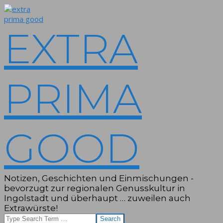
Skip
to
content
EXTRA
PRIMA
GOOD
Notizen, Geschichten und Einmischungen -
bevorzugt zur regionalen Genusskultur in
Ingolstadt und überhaupt … zuweilen auch
Extrawürste!
Search