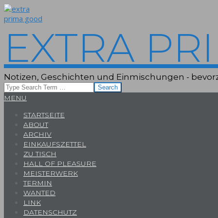
Skip
to
content
EXTRA PR
Notizen, Geschichten und Einmischungen - bevorz
Search
Primary
MENU
Navigation
STARTSEITE
Menu
ABOUT
ARCHIV
EINKAUFSZETTEL
ZU TISCH
HALL OF PLEASURE
MEISTERWERK
TERMIN
WANTED
LINK
DATENSCHUTZ