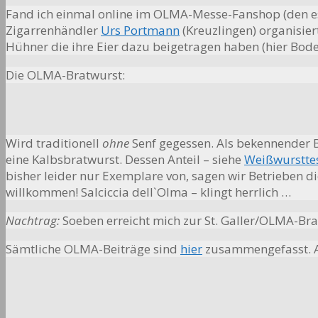
Fand ich einmal online im OLMA-Messe-Fanshop (den es
Zigarrenhändler
Urs Portmann
(Kreuzlingen) organisie
Hühner die ihre Eier dazu beigetragen haben (hier Bod
Die OLMA-Bratwurst:
Wird traditionell
ohne
Senf gegessen. Als bekennender Br
eine Kalbsbratwurst. Dessen Anteil – siehe
Weißwurstte
bisher leider nur Exemplare von, sagen wir Betrieben d
willkommen! Salciccia dell`Olma – klingt herrlich …
Nachtrag:
Soeben erreicht mich zur St. Galler/OLMA-Br
Sämtliche OLMA-Beiträge sind
hier
zusammengefasst. Al