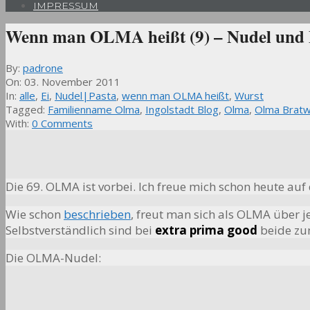
IMPRESSUM
Wenn man OLMA heißt (9) – Nudel und 
By:
padrone
On:
03. November 2011
In:
alle
,
Ei
,
Nudel|Pasta
,
wenn man OLMA heißt
,
Wurst
Tagged:
Familienname Olma
,
Ingolstadt Blog
,
Olma
,
Olma Bratw
With:
0 Comments
Die 69. OLMA ist vorbei. Ich freue mich schon heute auf
Wie schon
beschrieben
, freut man sich als OLMA über j
Selbstverständlich sind bei
extra prima good
beide zu
Die OLMA-Nudel: