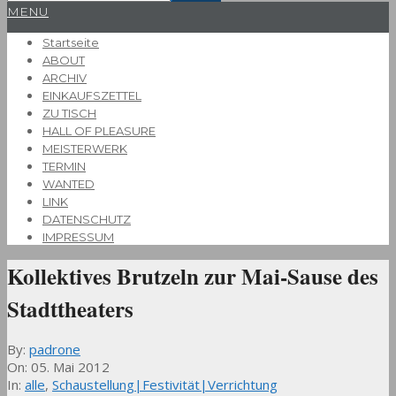
Primary
MENU
Navigation
Startseite
Menu
ABOUT
ARCHIV
EINKAUFSZETTEL
ZU TISCH
HALL OF PLEASURE
MEISTERWERK
TERMIN
WANTED
LINK
DATENSCHUTZ
IMPRESSUM
Kollektives Brutzeln zur Mai-Sause des
Stadttheaters
By:
padrone
On:
05. Mai 2012
In:
alle
,
Schaustellung|Festivität|Verrichtung