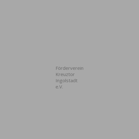
Förderverein
Kreuztor
Ingolstadt
e.V.