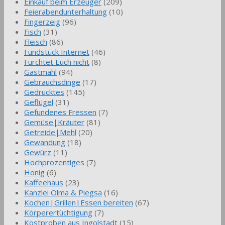
Einkauf beim Erzeuger
(209)
Feierabendunterhaltung
(10)
Fingerzeig
(96)
Fisch
(31)
Fleisch
(86)
Fundstück Internet
(46)
Fürchtet Euch nicht
(8)
Gastmahl
(94)
Gebrauchsdinge
(17)
Gedrucktes
(145)
Geflügel
(31)
Gefundenes Fressen
(7)
Gemüse|Kräuter
(81)
Getreide|Mehl
(20)
Gewandung
(18)
Gewürz
(11)
Hochprozentiges
(7)
Honig
(6)
Kaffeehaus
(23)
Kanzlei Olma & Piegsa
(16)
Kochen|Grillen|Essen bereiten
(67)
Körperertüchtigung
(7)
Kostproben aus Ingolstadt
(15)