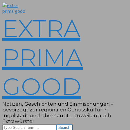
Skip
to
content
EXTRA
PRIMA
GOOD
Notizen, Geschichten und Einmischungen -
bevorzugt zur regionalen Genusskultur in
Ingolstadt und überhaupt … zuweilen auch
Extrawürste!
Search