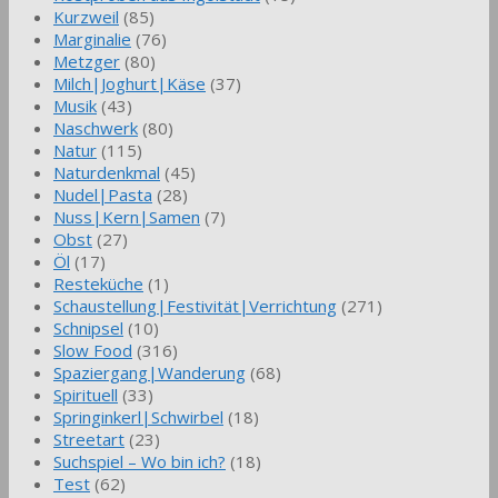
Kurzweil
(85)
Marginalie
(76)
Metzger
(80)
Milch|Joghurt|Käse
(37)
Musik
(43)
Naschwerk
(80)
Natur
(115)
Naturdenkmal
(45)
Nudel|Pasta
(28)
Nuss|Kern|Samen
(7)
Obst
(27)
Öl
(17)
Resteküche
(1)
Schaustellung|Festivität|Verrichtung
(271)
Schnipsel
(10)
Slow Food
(316)
Spaziergang|Wanderung
(68)
Spirituell
(33)
Springinkerl|Schwirbel
(18)
Streetart
(23)
Suchspiel – Wo bin ich?
(18)
Test
(62)