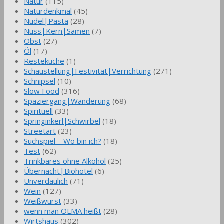
Natur
(115)
Naturdenkmal
(45)
Nudel|Pasta
(28)
Nuss|Kern|Samen
(7)
Obst
(27)
Öl
(17)
Resteküche
(1)
Schaustellung|Festivität|Verrichtung
(271)
Schnipsel
(10)
Slow Food
(316)
Spaziergang|Wanderung
(68)
Spirituell
(33)
Springinkerl|Schwirbel
(18)
Streetart
(23)
Suchspiel – Wo bin ich?
(18)
Test
(62)
Trinkbares ohne Alkohol
(25)
Übernacht|Biohotel
(6)
Unverdaulich
(71)
Wein
(127)
Weißwurst
(33)
wenn man OLMA heißt
(28)
Wirtshaus
(302)