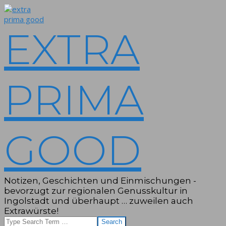
Skip
to
content
EXTRA
PRIMA
GOOD
Notizen, Geschichten und Einmischungen -
bevorzugt zur regionalen Genusskultur in
Ingolstadt und überhaupt … zuweilen auch
Extrawürste!
Search