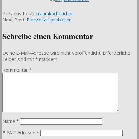
2014-
Previous Post:
Traumkochbücher
10-
Next Post:
Biervielfalt probieren
30
Schreibe einen Kommentar
Deine E-Mail-Adresse wird nicht veröffentlicht.
Erforderliche
Felder sind mit
*
markiert
Kommentar
*
Name
*
E-Mail-Adresse
*