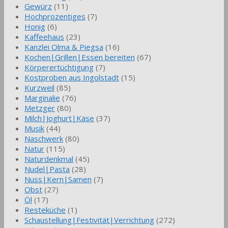
Gewürz
(11)
Hochprozentiges
(7)
Honig
(6)
Kaffeehaus
(23)
Kanzlei Olma & Piegsa
(16)
Kochen|Grillen|Essen bereiten
(67)
Körperertüchtigung
(7)
Kostproben aus Ingolstadt
(15)
Kurzweil
(85)
Marginalie
(76)
Metzger
(80)
Milch|Joghurt|Käse
(37)
Musik
(44)
Naschwerk
(80)
Natur
(115)
Naturdenkmal
(45)
Nudel|Pasta
(28)
Nuss|Kern|Samen
(7)
Obst
(27)
Öl
(17)
Resteküche
(1)
Schaustellung|Festivität|Verrichtung
(272)