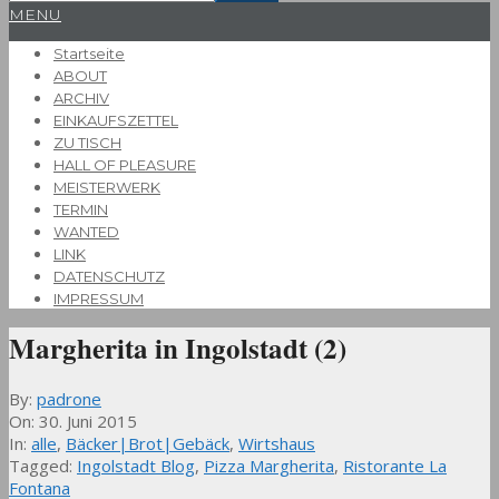
Primary
MENU
Navigation
Startseite
Menu
ABOUT
ARCHIV
EINKAUFSZETTEL
ZU TISCH
HALL OF PLEASURE
MEISTERWERK
TERMIN
WANTED
LINK
DATENSCHUTZ
IMPRESSUM
Margherita in Ingolstadt (2)
By:
padrone
On:
30. Juni 2015
In:
alle
,
Bäcker|Brot|Gebäck
,
Wirtshaus
Tagged:
Ingolstadt Blog
,
Pizza Margherita
,
Ristorante La
Fontana