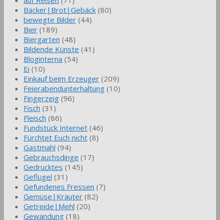
auf Reisen
(71)
Bäcker|Brot|Gebäck
(80)
bewegte Bilder
(44)
Bier
(189)
Biergarten
(48)
Bildende Künste
(41)
Bloginterna
(54)
Ei
(10)
Einkauf beim Erzeuger
(209)
Feierabendunterhaltung
(10)
Fingerzeig
(96)
Fisch
(31)
Fleisch
(86)
Fundstück Internet
(46)
Fürchtet Euch nicht
(8)
Gastmahl
(94)
Gebrauchsdinge
(17)
Gedrucktes
(145)
Geflügel
(31)
Gefundenes Fressen
(7)
Gemüse|Kräuter
(82)
Getreide|Mehl
(20)
Gewandung
(18)