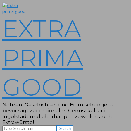
Skip
to
content
EXTRA
PRIMA
GOOD
Notizen, Geschichten und Einmischungen -
bevorzugt zur regionalen Genusskultur in
Ingolstadt und überhaupt … zuweilen auch
Extrawürste!
Search