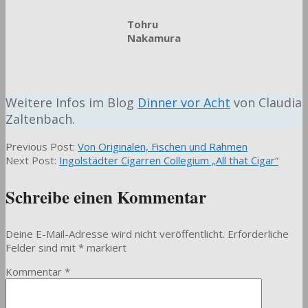
Tohru
Nakamura
Weitere Infos im Blog
Dinner vor Acht
von Claudia
Zaltenbach.
2020-
Previous Post:
Von Originalen, Fischen und Rahmen
12-
Next Post:
Ingolstädter Cigarren Collegium „All that Cigar“
10
Schreibe einen Kommentar
Deine E-Mail-Adresse wird nicht veröffentlicht.
Erforderliche
Felder sind mit
*
markiert
Kommentar
*