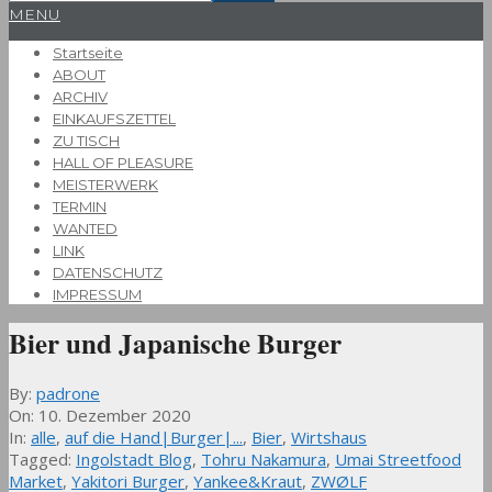
Primary
MENU
Navigation
Startseite
Menu
ABOUT
ARCHIV
EINKAUFSZETTEL
ZU TISCH
HALL OF PLEASURE
MEISTERWERK
TERMIN
WANTED
LINK
DATENSCHUTZ
IMPRESSUM
Bier und Japanische Burger
By:
padrone
On:
10. Dezember 2020
In:
alle
,
auf die Hand|Burger|...
,
Bier
,
Wirtshaus
Tagged:
Ingolstadt Blog
,
Tohru Nakamura
,
Umai Streetfood
Market
,
Yakitori Burger
,
Yankee&Kraut
,
ZWØLF