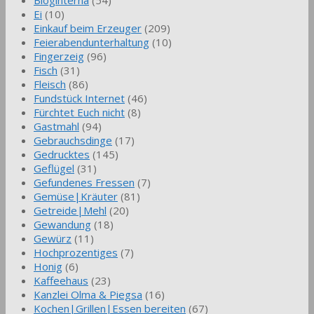
Bloginterna
(54)
Ei
(10)
Einkauf beim Erzeuger
(209)
Feierabendunterhaltung
(10)
Fingerzeig
(96)
Fisch
(31)
Fleisch
(86)
Fundstück Internet
(46)
Fürchtet Euch nicht
(8)
Gastmahl
(94)
Gebrauchsdinge
(17)
Gedrucktes
(145)
Geflügel
(31)
Gefundenes Fressen
(7)
Gemüse|Kräuter
(81)
Getreide|Mehl
(20)
Gewandung
(18)
Gewürz
(11)
Hochprozentiges
(7)
Honig
(6)
Kaffeehaus
(23)
Kanzlei Olma & Piegsa
(16)
Kochen|Grillen|Essen bereiten
(67)