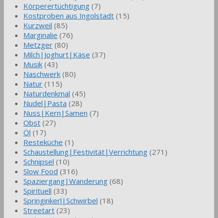
Körperertüchtigung
(7)
Kostproben aus Ingolstadt
(15)
Kurzweil
(85)
Marginalie
(76)
Metzger
(80)
Milch|Joghurt|Käse
(37)
Musik
(43)
Naschwerk
(80)
Natur
(115)
Naturdenkmal
(45)
Nudel|Pasta
(28)
Nuss|Kern|Samen
(7)
Obst
(27)
Öl
(17)
Resteküche
(1)
Schaustellung|Festivität|Verrichtung
(271)
Schnipsel
(10)
Slow Food
(316)
Spaziergang|Wanderung
(68)
Spirituell
(33)
Springinkerl|Schwirbel
(18)
Streetart
(23)