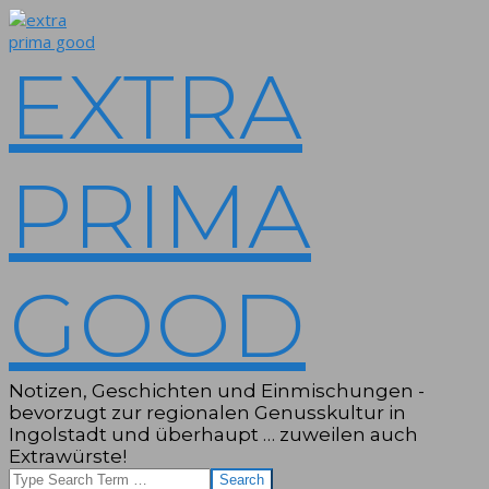
Skip
to
content
EXTRA
PRIMA
GOOD
Notizen, Geschichten und Einmischungen -
bevorzugt zur regionalen Genusskultur in
Ingolstadt und überhaupt … zuweilen auch
Extrawürste!
Search