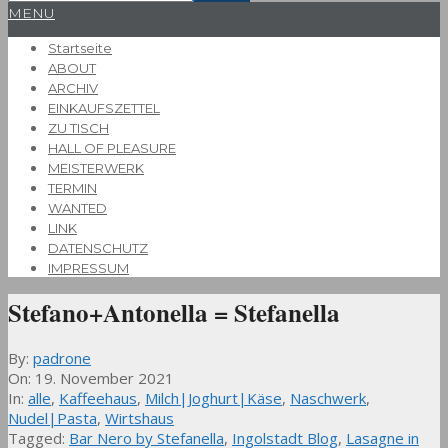
Primary
MENU
Navigation
Startseite
Menu
ABOUT
ARCHIV
EINKAUFSZETTEL
ZU TISCH
HALL OF PLEASURE
MEISTERWERK
TERMIN
WANTED
LINK
DATENSCHUTZ
IMPRESSUM
Stefano+Antonella = Stefanella
By:
padrone
On:
19. November 2021
In:
alle
,
Kaffeehaus
,
Milch|Joghurt|Käse
,
Naschwerk
,
Nudel|Pasta
,
Wirtshaus
Tagged:
Bar Nero by Stefanella
,
Ingolstadt Blog
,
Lasagne in