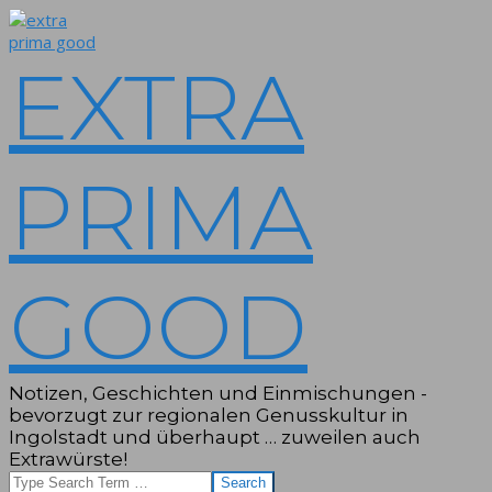
Skip
to
content
EXTRA
PRIMA
GOOD
Notizen, Geschichten und Einmischungen -
bevorzugt zur regionalen Genusskultur in
Ingolstadt und überhaupt … zuweilen auch
Extrawürste!
Search