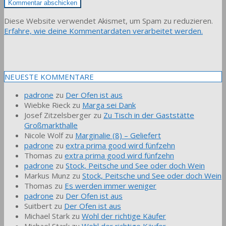
Diese Website verwendet Akismet, um Spam zu reduzieren.
Erfahre, wie deine Kommentardaten verarbeitet werden.
NEUESTE KOMMENTARE
padrone
zu
Der Ofen ist aus
Wiebke Rieck
zu
Marga sei Dank
Josef Zitzelsberger
zu
Zu Tisch in der Gaststätte
Großmarkthalle
Nicole Wolf
zu
Marginalie (8) – Geliefert
padrone
zu
extra prima good wird fünfzehn
Thomas
zu
extra prima good wird fünfzehn
padrone
zu
Stock, Peitsche und See oder doch Wein
Markus Munz
zu
Stock, Peitsche und See oder doch Wein
Thomas
zu
Es werden immer weniger
padrone
zu
Der Ofen ist aus
Suitbert
zu
Der Ofen ist aus
Michael Stark
zu
Wohl der richtige Käufer
Michael Stark
zu
Wohl der richtige Käufer