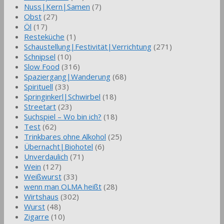
Nuss|Kern|Samen
(7)
Obst
(27)
Öl
(17)
Resteküche
(1)
Schaustellung|Festivität|Verrichtung
(271)
Schnipsel
(10)
Slow Food
(316)
Spaziergang|Wanderung
(68)
Spirituell
(33)
Springinkerl|Schwirbel
(18)
Streetart
(23)
Suchspiel – Wo bin ich?
(18)
Test
(62)
Trinkbares ohne Alkohol
(25)
Übernacht|Biohotel
(6)
Unverdaulich
(71)
Wein
(127)
Weißwurst
(33)
wenn man OLMA heißt
(28)
Wirtshaus
(302)
Wurst
(48)
Zigarre
(10)