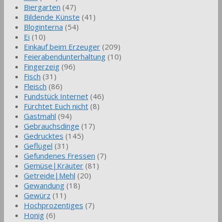
Biergarten
(47)
Bildende Künste
(41)
Bloginterna
(54)
Ei
(10)
Einkauf beim Erzeuger
(209)
Feierabendunterhaltung
(10)
Fingerzeig
(96)
Fisch
(31)
Fleisch
(86)
Fundstück Internet
(46)
Fürchtet Euch nicht
(8)
Gastmahl
(94)
Gebrauchsdinge
(17)
Gedrucktes
(145)
Geflügel
(31)
Gefundenes Fressen
(7)
Gemüse|Kräuter
(81)
Getreide|Mehl
(20)
Gewandung
(18)
Gewürz
(11)
Hochprozentiges
(7)
Honig
(6)