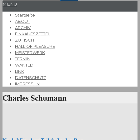
Primary
MENU
Navigation
Startseite
Menu
ABOUT
ARCHIV
EINKAUFSZETTEL
ZU TISCH
HALL OF PLEASURE
MEISTERWERK
TERMIN
WANTED
LINK
DATENSCHUTZ
IMPRESSUM
Charles Schumann