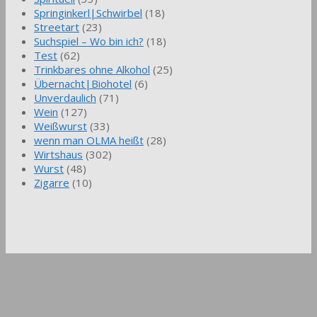
Springinkerl|Schwirbel
(18)
Streetart
(23)
Suchspiel – Wo bin ich?
(18)
Test
(62)
Trinkbares ohne Alkohol
(25)
Übernacht|Biohotel
(6)
Unverdaulich
(71)
Wein
(127)
Weißwurst
(33)
wenn man OLMA heißt
(28)
Wirtshaus
(302)
Wurst
(48)
Zigarre
(10)