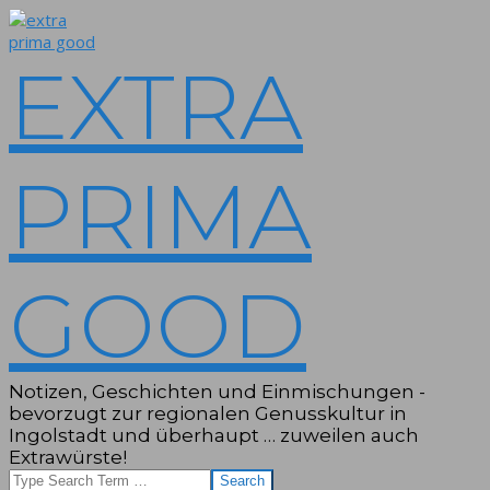
Skip
to
content
EXTRA
PRIMA
GOOD
Notizen, Geschichten und Einmischungen -
bevorzugt zur regionalen Genusskultur in
Ingolstadt und überhaupt … zuweilen auch
Extrawürste!
Search