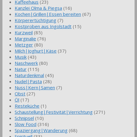
Kaffeehaus
(23)
Kanzlei Olma & Piegsa
(16)
Kochen|Grillen|Essen bereiten
(67)
Körperertüchtigung
(7)
Kostproben aus Ingolstadt
(15)
Kurzweil
(85)
Marginalie
(76)
Metzger
(80)
Milch|Joghurt|Käse
(37)
Musik
(43)
Naschwerk
(80)
Natur
(115)
Naturdenkmal
(45)
Nudel|Pasta
(28)
Nuss|Kern|Samen
(7)
Obst
(27)
Öl
(17)
Resteküche
(1)
Schaustellung|Festivität|Verrichtung
(271)
Schnipsel
(10)
Slow Food
(316)
Spaziergang|Wanderung
(68)
Spirituell
(33)