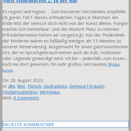
Nach München|Teil 2: In der Bar
Es regnet und regnet … Zum besseren Verständnis empfehle
ich gerne Teil 1 dieses erfreulichen Tages in München. Am
Ende lebt der Mensch doch nicht von der Kunst alleine. Hunger
machte sich bemerkbar. Und der Wunsch Platz zu nehmen.
Erfreulicherweise hatten wir vorgesorgt. Von der Pinakothek
der Moderne waren es fußläufig weniger als 15 Minuten zu
unserer Reservierung. Ausgemacht für einen gastronomischen
Ort, der im Sprachgebrauch immer auch als Kult, Institution
oder Legende gewürdigt wird. Ich bin – jedenfalls zum Essen –
noch nie dort gewesen. Ein sehr großes Versäumnis,
Weiter
Lesen
2023-
On:
28. August 2023
08-
In:
alle
,
Bier
,
Fleisch
,
Gedrucktes
,
Gemüse|Kräuter
,
28
Hochprozentiges
,
Wirtshaus
With:
0 Comments
NEUESTE KOMMENTARE