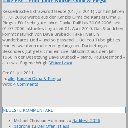
Take Five – Fünf Jahre Kanzlei Olma & Piegsa
Kesselfrische Extrawurst! Heute (01. Juli 2011) vor fünf Jahren
(1. Juli 2006) wurde aus der Kanzlei Olma die Kanzlei Olma &
Piegsa. Fünf sehr gute Jahre. Danke Ralf! bis 30.06.2006: seit
01.07.2006: aktuelles Logo seit 01. April 2010: Das Ständchen
kommt natürlich von Dave Brubeck: Take Five! Ein
wunderbares Lied – und so passend … Bei You Tube gibt es
eine Auswahl von mehreren gelungenen Darbietungen.
Besonders gut gefällt mir ein Live-Mitschnitt aus dem Jahr
1966 in der Besetzung Dave Brubeck – piano, Paul Desmond –
alto sax, Eugene Wright
Weiter Lesen
2011-
On:
01. Juli 2011
07-
In:
alle
,
Kanzlei Olma & Piegsa
01
With:
4 Comments
NEUESTE KOMMENTARE
Michael Christian Hofmann
zu
Radifest 2026
padrone
zu
Der Ofen ist aus