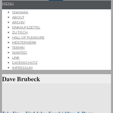
Primary
MENU
Navigation
Startseite
Menu
ABOUT
ARCHIV
EINKAUFSZETTEL
ZU TISCH
HALL OF PLEASURE
MEISTERWERK
TERMIN
WANTED
LINK
DATENSCHUTZ
IMPRESSUM
Dave Brubeck