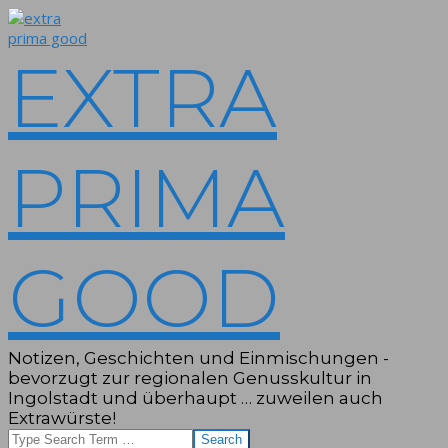
Skip
to
content
EXTRA
PRIMA
GOOD
Notizen, Geschichten und Einmischungen -
bevorzugt zur regionalen Genusskultur in
Ingolstadt und überhaupt … zuweilen auch
Extrawürste!
Search