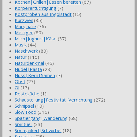
Kochen|Grillen|Essen bereiten
(67)
Körperertüchtigung
(7)
Kostproben aus Ingolstadt
(15)
Kurzweil
(85)
Marginalie
(76)
Metzger
(80)
Milch|Joghurt|Käse
(37)
Musik
(44)
Naschwerk
(80)
Natur
(115)
Naturdenkmal
(45)
Nudel|Pasta
(28)
Nuss|Kern|Samen
(7)
Obst
(27)
Öl
(17)
Resteküche
(1)
Schaustellung|Festivität|Verrichtung
(272)
Schnipsel
(10)
Slow Food
(316)
Spaziergang|Wanderung
(68)
Spirituell
(33)
Springinkerl|Schwirbel
(18)
Streetart
(23)