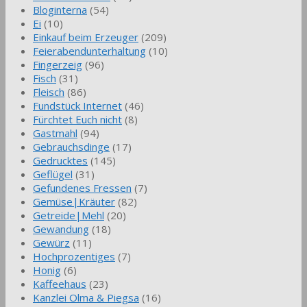
Bloginterna
(54)
Ei
(10)
Einkauf beim Erzeuger
(209)
Feierabendunterhaltung
(10)
Fingerzeig
(96)
Fisch
(31)
Fleisch
(86)
Fundstück Internet
(46)
Fürchtet Euch nicht
(8)
Gastmahl
(94)
Gebrauchsdinge
(17)
Gedrucktes
(145)
Geflügel
(31)
Gefundenes Fressen
(7)
Gemüse|Kräuter
(82)
Getreide|Mehl
(20)
Gewandung
(18)
Gewürz
(11)
Hochprozentiges
(7)
Honig
(6)
Kaffeehaus
(23)
Kanzlei Olma & Piegsa
(16)