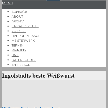
Primary
MENU
Navigation
Startseite
Menu
ABOUT
ARCHIV
EINKAUFSZETTEL
ZU TISCH
HALL OF PLEASURE
MEISTERWERK
TERMIN
WANTED
LINK
DATENSCHUTZ
IMPRESSUM
Ingolstadts beste Weißwurst