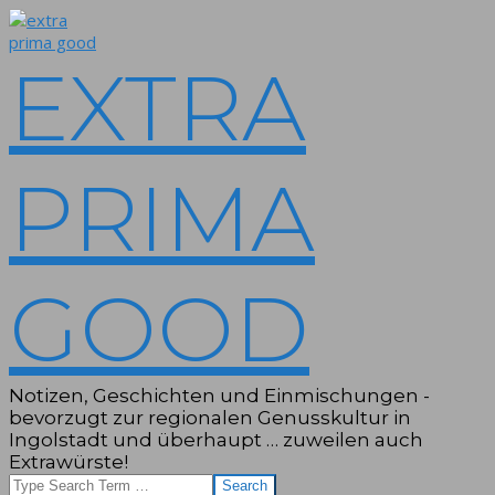
Skip
to
content
EXTRA
PRIMA
GOOD
Notizen, Geschichten und Einmischungen -
bevorzugt zur regionalen Genusskultur in
Ingolstadt und überhaupt … zuweilen auch
Extrawürste!
Search