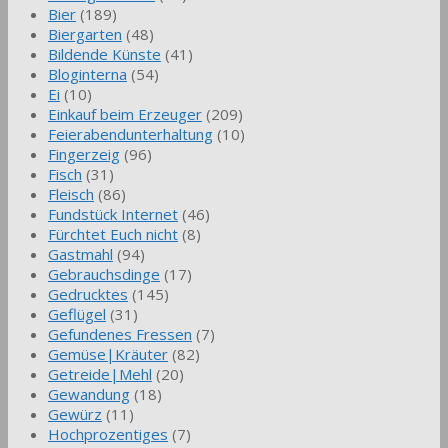
Bier
(189)
Biergarten
(48)
Bildende Künste
(41)
Bloginterna
(54)
Ei
(10)
Einkauf beim Erzeuger
(209)
Feierabendunterhaltung
(10)
Fingerzeig
(96)
Fisch
(31)
Fleisch
(86)
Fundstück Internet
(46)
Fürchtet Euch nicht
(8)
Gastmahl
(94)
Gebrauchsdinge
(17)
Gedrucktes
(145)
Geflügel
(31)
Gefundenes Fressen
(7)
Gemüse|Kräuter
(82)
Getreide|Mehl
(20)
Gewandung
(18)
Gewürz
(11)
Hochprozentiges
(7)