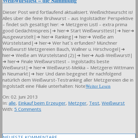
Weißwursttest – die Sammlung
Dieser Post wird fortlaufend aktualisiert. Weißnichtwurscht is!
Alles über die feine Brühwurst – aus Ingolstädter Perspektive
– findet sich gesättigt hier: ➜ Metzgerei Listl – extra prima
good Gedächtnispreis|➜ hier➜ Start Weißwursttest|➜ hier➜
Ausgewurstelt|➜ hier➜ Ranking|➜ hier➜ Weiße am
Würstelstand|➜ hier➜ Wer hat´s erfunden? Münchner
Weißwurst! Metzgereien Bauch, Wallner u. Hirschvogel|➜
hier➜ Weiße am Würstelstand (2)|➜ hier➜ Audi-Weißwurst!|
➜ hier➜ Finale Weißwursttest – Ingolstadts beste
Weißwurst|➜ hier➜ Weißwurst-Mekka – Metzgerei Wittmann
in Neumarkt|➜ hier Und dann begegnet Ihr nachfolgend
natürlich dem Weißwurst-Testranking aller Metzgereien die in
Ingolstadt eine Filiale unterhalten: Note
Weiter Lesen
2013-
On:
02. Juni 2013
06-
In:
alle
,
Einkauf beim Erzeuger
,
Metzger
,
Test
,
Weißwurst
02
With:
5 Comments
NEUESTE KOMMENTARE