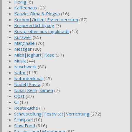
Honig
(6)
Kaffeehaus
(23)
Kanzlei Olma & Piegsa
(16)
Kochen|Grillen|Essen bereiten
(67)
Körperertüchtigung
(7)
Kostproben aus Ingolstadt
(15)
Kurzweil
(85)
Marginalie
(76)
Metzger
(80)
Milch|Joghurt|Käse
(37)
Musik
(44)
Naschwerk
(80)
Natur
(115)
Naturdenkmal
(45)
Nudel|Pasta
(28)
Nuss|Kern|Samen
(7)
Obst
(27)
Öl
(17)
Resteküche
(1)
Schaustellung|Festivität|Verrichtung
(272)
Schnipsel
(10)
Slow Food
(316)
Spaziergang|Wanderung
(68)