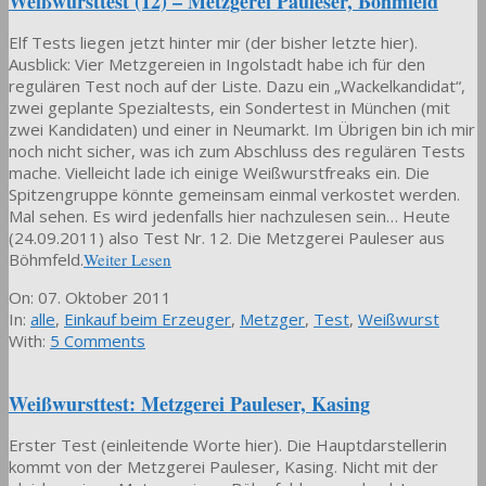
Weißwursttest (12) – Metzgerei Pauleser, Böhmfeld
Elf Tests liegen jetzt hinter mir (der bisher letzte hier).
Ausblick: Vier Metzgereien in Ingolstadt habe ich für den
regulären Test noch auf der Liste. Dazu ein „Wackelkandidat“,
zwei geplante Spezialtests, ein Sondertest in München (mit
zwei Kandidaten) und einer in Neumarkt. Im Übrigen bin ich mir
noch nicht sicher, was ich zum Abschluss des regulären Tests
mache. Vielleicht lade ich einige Weißwurstfreaks ein. Die
Spitzengruppe könnte gemeinsam einmal verkostet werden.
Mal sehen. Es wird jedenfalls hier nachzulesen sein… Heute
(24.09.2011) also Test Nr. 12. Die Metzgerei Pauleser aus
Böhmfeld.
Weiter Lesen
2011-
On:
07. Oktober 2011
10-
In:
alle
,
Einkauf beim Erzeuger
,
Metzger
,
Test
,
Weißwurst
07
With:
5 Comments
Weißwursttest: Metzgerei Pauleser, Kasing
Erster Test (einleitende Worte hier). Die Hauptdarstellerin
kommt von der Metzgerei Pauleser, Kasing. Nicht mit der