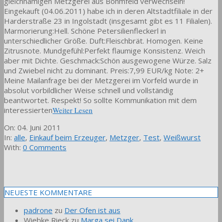
gleichnamigen Metzgerei aus Böhmfeld verwechseln!
Eingekauft (04.06.2011) habe ich in deren Altstadtfiliale in der
Harderstraße 23 in Ingolstadt (insgesamt gibt es 11 Filialen).
Marmorierung:Hell. Schöne Petersilienfleckerl in
unterschiedlicher Größe. Duft:Fleischbrät. Homogen. Keine
Zitrusnote. Mundgefühl:Perfekt flaumige Konsistenz. Weich
aber mit Dichte. Geschmack:Schön ausgewogene Würze. Salz
und Zwiebel nicht zu dominant. Preis:7,99 EUR/kg Note: 2+
Meine Mailanfrage bei der Metzgerei im Vorfeld wurde in
absolut vorbildlicher Weise schnell und vollständig
beantwortet. Respekt! So sollte Kommunikation mit dem
interessierten
Weiter Lesen
2011-
On:
04. Juni 2011
06-
In:
alle
,
Einkauf beim Erzeuger
,
Metzger
,
Test
,
Weißwurst
04
With:
0 Comments
NEUESTE KOMMENTARE
padrone
zu
Der Ofen ist aus
Wiebke Rieck
zu
Marga sei Dank