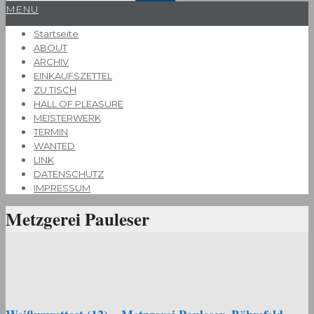
Primary
MENU
Navigation
Startseite
Menu
ABOUT
ARCHIV
EINKAUFSZETTEL
ZU TISCH
HALL OF PLEASURE
MEISTERWERK
TERMIN
WANTED
LINK
DATENSCHUTZ
IMPRESSUM
Metzgerei Pauleser