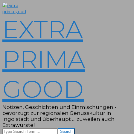
Skip
to
content
EXTRA
PRIMA
GOOD
Notizen, Geschichten und Einmischungen -
bevorzugt zur regionalen Genusskultur in
Ingolstadt und überhaupt … zuweilen auch
Extrawürste!
Search