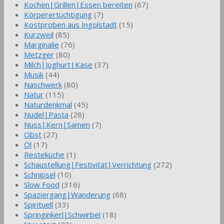
Kochen|Grillen|Essen bereiten
(67)
Körperertüchtigung
(7)
Kostproben aus Ingolstadt
(15)
Kurzweil
(85)
Marginalie
(76)
Metzger
(80)
Milch|Joghurt|Käse
(37)
Musik
(44)
Naschwerk
(80)
Natur
(115)
Naturdenkmal
(45)
Nudel|Pasta
(28)
Nuss|Kern|Samen
(7)
Obst
(27)
Öl
(17)
Resteküche
(1)
Schaustellung|Festivität|Verrichtung
(272)
Schnipsel
(10)
Slow Food
(316)
Spaziergang|Wanderung
(68)
Spirituell
(33)
Springinkerl|Schwirbel
(18)