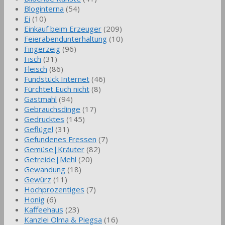
Bloginterna
(54)
Ei
(10)
Einkauf beim Erzeuger
(209)
Feierabendunterhaltung
(10)
Fingerzeig
(96)
Fisch
(31)
Fleisch
(86)
Fundstück Internet
(46)
Fürchtet Euch nicht
(8)
Gastmahl
(94)
Gebrauchsdinge
(17)
Gedrucktes
(145)
Geflügel
(31)
Gefundenes Fressen
(7)
Gemüse|Kräuter
(82)
Getreide|Mehl
(20)
Gewandung
(18)
Gewürz
(11)
Hochprozentiges
(7)
Honig
(6)
Kaffeehaus
(23)
Kanzlei Olma & Piegsa
(16)