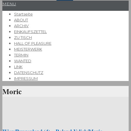
Primary
MENU
Navigation
Startseite
Menu
ABOUT
ARCHIV
EINKAUFSZETTEL
ZU TISCH
HALL OF PLEASURE
MEISTERWERK
TERMIN
WANTED
LINK
DATENSCHUTZ
IMPRESSUM
Moric