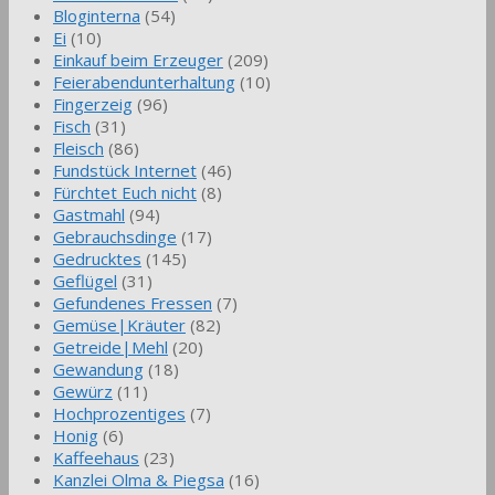
Bloginterna
(54)
Ei
(10)
Einkauf beim Erzeuger
(209)
Feierabendunterhaltung
(10)
Fingerzeig
(96)
Fisch
(31)
Fleisch
(86)
Fundstück Internet
(46)
Fürchtet Euch nicht
(8)
Gastmahl
(94)
Gebrauchsdinge
(17)
Gedrucktes
(145)
Geflügel
(31)
Gefundenes Fressen
(7)
Gemüse|Kräuter
(82)
Getreide|Mehl
(20)
Gewandung
(18)
Gewürz
(11)
Hochprozentiges
(7)
Honig
(6)
Kaffeehaus
(23)
Kanzlei Olma & Piegsa
(16)