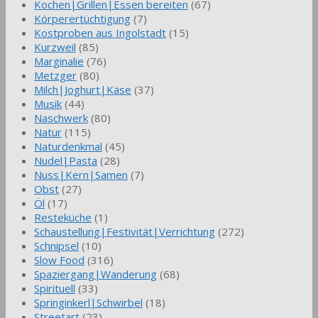
Kochen|Grillen|Essen bereiten
(67)
Körperertüchtigung
(7)
Kostproben aus Ingolstadt
(15)
Kurzweil
(85)
Marginalie
(76)
Metzger
(80)
Milch|Joghurt|Käse
(37)
Musik
(44)
Naschwerk
(80)
Natur
(115)
Naturdenkmal
(45)
Nudel|Pasta
(28)
Nuss|Kern|Samen
(7)
Obst
(27)
Öl
(17)
Resteküche
(1)
Schaustellung|Festivität|Verrichtung
(272)
Schnipsel
(10)
Slow Food
(316)
Spaziergang|Wanderung
(68)
Spirituell
(33)
Springinkerl|Schwirbel
(18)
Streetart
(23)