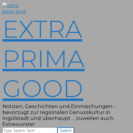
Skip
to
content
EXTRA
PRIMA
GOOD
Notizen, Geschichten und Einmischungen -
bevorzugt zur regionalen Genusskultur in
Ingolstadt und überhaupt … zuweilen auch
Extrawürste!
Search