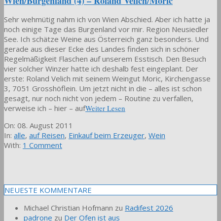
Wien/Burgenland (4) – Roland Velich/Moric
Sehr wehmütig nahm ich von Wien Abschied. Aber ich hatte ja
noch einige Tage das Burgenland vor mir. Region Neusiedler
See. Ich schätze Weine aus Österreich ganz besonders. Und
gerade aus dieser Ecke des Landes finden sich in schöner
Regelmäßigkeit Flaschen auf unserem Esstisch. Den Besuch
vier solcher Winzer hatte ich deshalb fest eingeplant. Der
erste: Roland Velich mit seinem Weingut Moric, Kirchengasse
3, 7051 Grosshöflein. Um jetzt nicht in die – alles ist schon
gesagt, nur noch nicht von jedem – Routine zu verfallen,
verweise ich – hier – auf
Weiter Lesen
2011-
On:
08. August 2011
08-
In:
alle
,
auf Reisen
,
Einkauf beim Erzeuger
,
Wein
08
With:
1 Comment
NEUESTE KOMMENTARE
Michael Christian Hofmann
zu
Radifest 2026
padrone
zu
Der Ofen ist aus