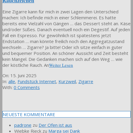
Rauchzeichen
Eine Zigarre kann für mich in zwei Lagen den Unterschied
machen: Ich befinde mich in einer Schlemmerei. Es hatte
bereits eine Vielzahl von Gängen … das Dessert steht an. Käse
und/oder Süßes. Danach eventuell noch ein Degestif. Auf jeden
Fall ein Espresso. Für gewöhnlich ist spätestens jetzt
Endstation … man könnte freilich noch den Aggregatzustand
wechseln … Zigarre? Ja bitte! Oder ich sitze einfach in guter
und bequemer Position. An schöner Aussicht und Zeit besteht
kein Mangel. Die Gedanken machen sich auf den Weg … wie
der köstliche Rauch. An
Weiter Lesen
2025-
On:
15. Juni 2025
06-
In:
alle
,
Fundstück Internet
,
Kurzweil
,
Zigarre
15
With:
0 Comments
NEUESTE KOMMENTARE
padrone
zu
Der Ofen ist aus
Wiebke Rieck
zu
Marga sei Dank