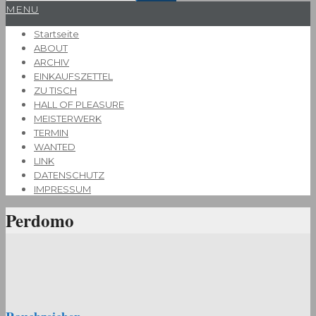
Primary
MENU
Navigation
Startseite
Menu
ABOUT
ARCHIV
EINKAUFSZETTEL
ZU TISCH
HALL OF PLEASURE
MEISTERWERK
TERMIN
WANTED
LINK
DATENSCHUTZ
IMPRESSUM
Perdomo