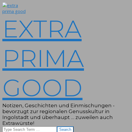
Skip
to
content
EXTRA
PRIMA
GOOD
Notizen, Geschichten und Einmischungen -
bevorzugt zur regionalen Genusskultur in
Ingolstadt und überhaupt … zuweilen auch
Extrawürste!
Search