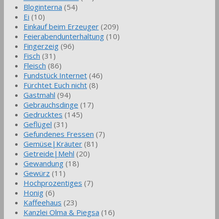
Bloginterna
(54)
Ei
(10)
Einkauf beim Erzeuger
(209)
Feierabendunterhaltung
(10)
Fingerzeig
(96)
Fisch
(31)
Fleisch
(86)
Fundstück Internet
(46)
Fürchtet Euch nicht
(8)
Gastmahl
(94)
Gebrauchsdinge
(17)
Gedrucktes
(145)
Geflügel
(31)
Gefundenes Fressen
(7)
Gemüse|Kräuter
(81)
Getreide|Mehl
(20)
Gewandung
(18)
Gewürz
(11)
Hochprozentiges
(7)
Honig
(6)
Kaffeehaus
(23)
Kanzlei Olma & Piegsa
(16)