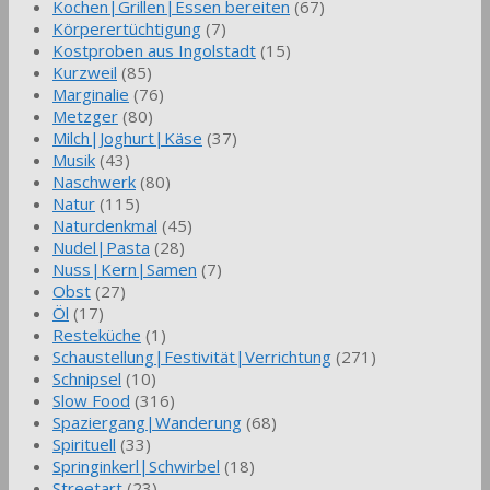
Kochen|Grillen|Essen bereiten
(67)
Körperertüchtigung
(7)
Kostproben aus Ingolstadt
(15)
Kurzweil
(85)
Marginalie
(76)
Metzger
(80)
Milch|Joghurt|Käse
(37)
Musik
(43)
Naschwerk
(80)
Natur
(115)
Naturdenkmal
(45)
Nudel|Pasta
(28)
Nuss|Kern|Samen
(7)
Obst
(27)
Öl
(17)
Resteküche
(1)
Schaustellung|Festivität|Verrichtung
(271)
Schnipsel
(10)
Slow Food
(316)
Spaziergang|Wanderung
(68)
Spirituell
(33)
Springinkerl|Schwirbel
(18)
Streetart
(23)