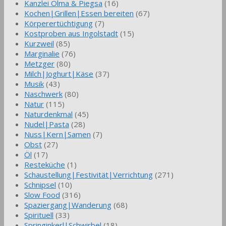
Kanzlei Olma & Piegsa
(16)
Kochen|Grillen|Essen bereiten
(67)
Körperertüchtigung
(7)
Kostproben aus Ingolstadt
(15)
Kurzweil
(85)
Marginalie
(76)
Metzger
(80)
Milch|Joghurt|Käse
(37)
Musik
(43)
Naschwerk
(80)
Natur
(115)
Naturdenkmal
(45)
Nudel|Pasta
(28)
Nuss|Kern|Samen
(7)
Obst
(27)
Öl
(17)
Resteküche
(1)
Schaustellung|Festivität|Verrichtung
(271)
Schnipsel
(10)
Slow Food
(316)
Spaziergang|Wanderung
(68)
Spirituell
(33)
Springinkerl|Schwirbel
(18)