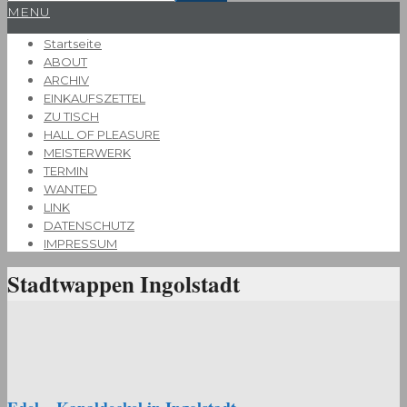
Primary
MENU
Navigation
Startseite
Menu
ABOUT
ARCHIV
EINKAUFSZETTEL
ZU TISCH
HALL OF PLEASURE
MEISTERWERK
TERMIN
WANTED
LINK
DATENSCHUTZ
IMPRESSUM
Stadtwappen Ingolstadt