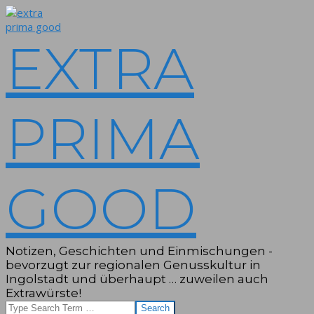
Skip
to
content
EXTRA
PRIMA
GOOD
Notizen, Geschichten und Einmischungen -
bevorzugt zur regionalen Genusskultur in
Ingolstadt und überhaupt … zuweilen auch
Extrawürste!
Search