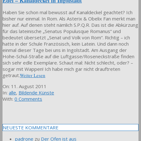
Edel – Kanaldeckel in Ingolstadt
Haben Sie schon mal bewusst auf Kanaldeckel geachtet? Ich
bisher nur einmal. In Rom. Als Asterix & Obelix Fan merkt man
hier auf. Auf denen steht nämlich S.P.Q.R. Das ist die Abkürzung
für das lateinische „Senatus Populusque Romanus“ und
bedeutet übersetzt „Senat und Volk von Rom“. Richtig – ich
hatte in der Schule Französisch, kein Latein. Und dann noch
einmal dieser Tage bei uns in Ingolstadt. Am Ausgang der
Hohe-Schul-Straße auf die Luftgasse/Roseneckstraße finden
sich sehr edle Exemplare. Schaut mal: Nicht schlecht, oder? –
sogar mit Wappen! Ich habe mich gar nicht drauftreten
getraut.
Weiter Lesen
2011-
On:
11. August 2011
08-
In:
alle
,
Bildende Künste
11
With:
0 Comments
NEUESTE KOMMENTARE
padrone
zu
Der Ofen ist aus