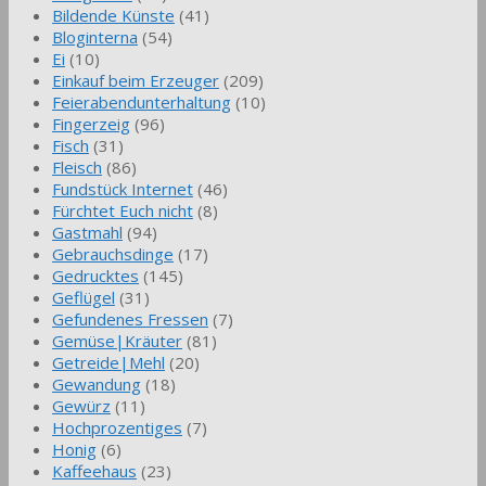
Bildende Künste
(41)
Bloginterna
(54)
Ei
(10)
Einkauf beim Erzeuger
(209)
Feierabendunterhaltung
(10)
Fingerzeig
(96)
Fisch
(31)
Fleisch
(86)
Fundstück Internet
(46)
Fürchtet Euch nicht
(8)
Gastmahl
(94)
Gebrauchsdinge
(17)
Gedrucktes
(145)
Geflügel
(31)
Gefundenes Fressen
(7)
Gemüse|Kräuter
(81)
Getreide|Mehl
(20)
Gewandung
(18)
Gewürz
(11)
Hochprozentiges
(7)
Honig
(6)
Kaffeehaus
(23)