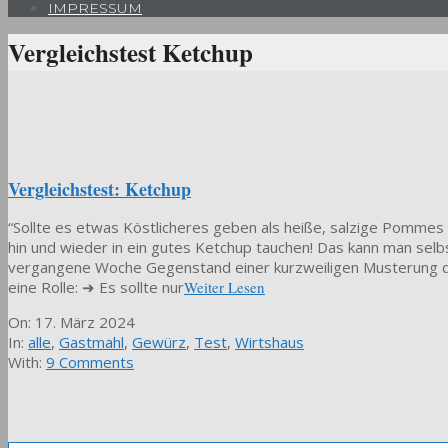
IMPRESSUM
Vergleichstest Ketchup
Vergleichstest: Ketchup
“Sollte es etwas Köstlicheres geben als heiße, salzige Pommes m
hin und wieder in ein gutes Ketchup tauchen! Das kann man sel
vergangene Woche Gegenstand einer kurzweiligen Musterung de
eine Rolle: ➜ Es sollte nur
Weiter Lesen
2024-
On:
17. März 2024
03-
In:
alle
,
Gastmahl
,
Gewürz
,
Test
,
Wirtshaus
17
With:
9 Comments