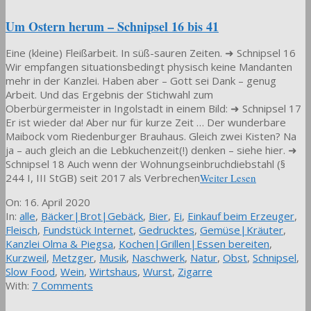
Um Ostern herum – Schnipsel 16 bis 41
Eine (kleine) Fleißarbeit. In süß-sauren Zeiten. ➜ Schnipsel 16
Wir empfangen situationsbedingt physisch keine Mandanten
mehr in der Kanzlei. Haben aber – Gott sei Dank – genug
Arbeit. Und das Ergebnis der Stichwahl zum
Oberbürgermeister in Ingolstadt in einem Bild: ➜ Schnipsel 17
Er ist wieder da! Aber nur für kurze Zeit … Der wunderbare
Maibock vom Riedenburger Brauhaus. Gleich zwei Kisten? Na
ja – auch gleich an die Lebkuchenzeit(!) denken – siehe hier. ➜
Schnipsel 18 Auch wenn der Wohnungseinbruchdiebstahl (§
244 I, III StGB) seit 2017 als Verbrechen
Weiter Lesen
2020-
On:
16. April 2020
04-
In:
alle
,
Bäcker|Brot|Gebäck
,
Bier
,
Ei
,
Einkauf beim Erzeuger
,
16
Fleisch
,
Fundstück Internet
,
Gedrucktes
,
Gemüse|Kräuter
,
Kanzlei Olma & Piegsa
,
Kochen|Grillen|Essen bereiten
,
Kurzweil
,
Metzger
,
Musik
,
Naschwerk
,
Natur
,
Obst
,
Schnipsel
,
Slow Food
,
Wein
,
Wirtshaus
,
Wurst
,
Zigarre
With:
7 Comments