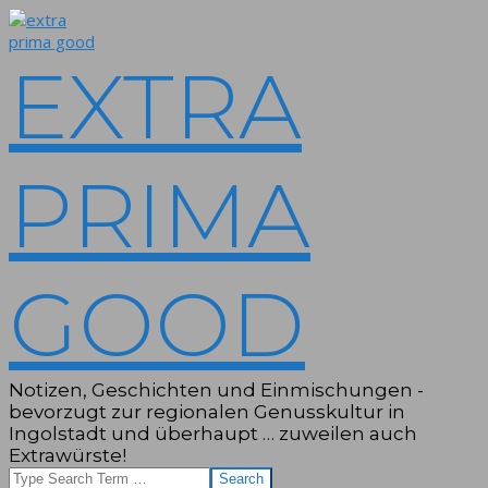
Skip
to
content
EXTRA
PRIMA
GOOD
Notizen, Geschichten und Einmischungen -
bevorzugt zur regionalen Genusskultur in
Ingolstadt und überhaupt … zuweilen auch
Extrawürste!
Search