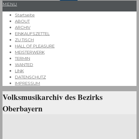
Primary
MENU
Navigation
Startseite
Menu
ABOUT
ARCHIV
EINKAUFSZETTEL
ZU TISCH
HALL OF PLEASURE
MEISTERWERK
TERMIN
WANTED
LINK
DATENSCHUTZ
IMPRESSUM
Volksmusikarchiv des Bezirks
Oberbayern