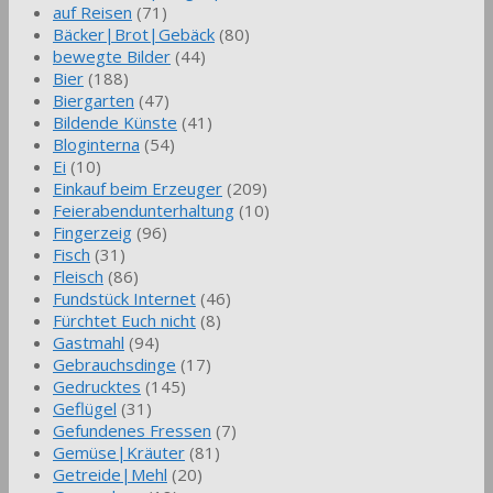
auf Reisen
(71)
Bäcker|Brot|Gebäck
(80)
bewegte Bilder
(44)
Bier
(188)
Biergarten
(47)
Bildende Künste
(41)
Bloginterna
(54)
Ei
(10)
Einkauf beim Erzeuger
(209)
Feierabendunterhaltung
(10)
Fingerzeig
(96)
Fisch
(31)
Fleisch
(86)
Fundstück Internet
(46)
Fürchtet Euch nicht
(8)
Gastmahl
(94)
Gebrauchsdinge
(17)
Gedrucktes
(145)
Geflügel
(31)
Gefundenes Fressen
(7)
Gemüse|Kräuter
(81)
Getreide|Mehl
(20)