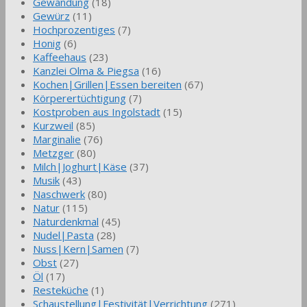
Gewandung
(18)
Gewürz
(11)
Hochprozentiges
(7)
Honig
(6)
Kaffeehaus
(23)
Kanzlei Olma & Piegsa
(16)
Kochen|Grillen|Essen bereiten
(67)
Körperertüchtigung
(7)
Kostproben aus Ingolstadt
(15)
Kurzweil
(85)
Marginalie
(76)
Metzger
(80)
Milch|Joghurt|Käse
(37)
Musik
(43)
Naschwerk
(80)
Natur
(115)
Naturdenkmal
(45)
Nudel|Pasta
(28)
Nuss|Kern|Samen
(7)
Obst
(27)
Öl
(17)
Resteküche
(1)
Schaustellung|Festivität|Verrichtung
(271)