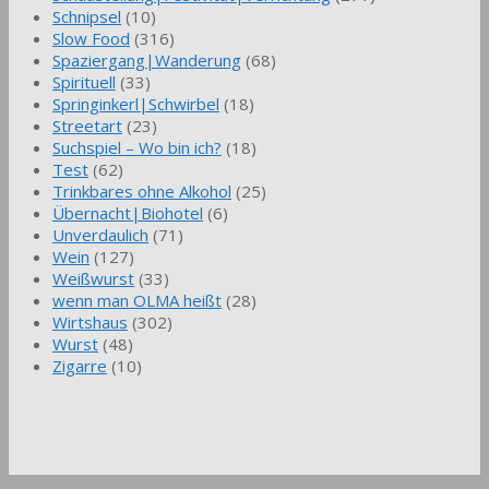
Schnipsel
(10)
Slow Food
(316)
Spaziergang|Wanderung
(68)
Spirituell
(33)
Springinkerl|Schwirbel
(18)
Streetart
(23)
Suchspiel – Wo bin ich?
(18)
Test
(62)
Trinkbares ohne Alkohol
(25)
Übernacht|Biohotel
(6)
Unverdaulich
(71)
Wein
(127)
Weißwurst
(33)
wenn man OLMA heißt
(28)
Wirtshaus
(302)
Wurst
(48)
Zigarre
(10)