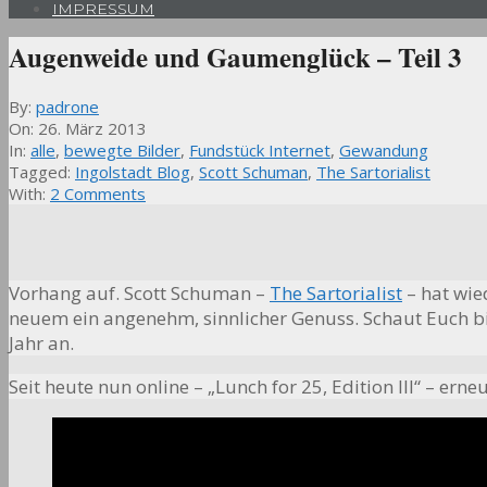
IMPRESSUM
Augenweide und Gaumenglück – Teil 3
By:
padrone
On:
26. März 2013
In:
alle
,
bewegte Bilder
,
Fundstück Internet
,
Gewandung
Tagged:
Ingolstadt Blog
,
Scott Schuman
,
The Sartorialist
With:
2 Comments
Vorhang auf. Scott Schuman –
The Sartorialist
– hat wie
neuem ein angenehm, sinnlicher Genuss. Schaut Euch b
Jahr an.
Seit heute nun online – „Lunch for 25, Edition III“ – ern