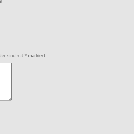
!
der sind mit
*
markiert