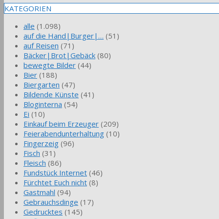
KATEGORIEN
alle
(1.098)
auf die Hand|Burger|…
(51)
auf Reisen
(71)
Bäcker|Brot|Gebäck
(80)
bewegte Bilder
(44)
Bier
(188)
Biergarten
(47)
Bildende Künste
(41)
Bloginterna
(54)
Ei
(10)
Einkauf beim Erzeuger
(209)
Feierabendunterhaltung
(10)
Fingerzeig
(96)
Fisch
(31)
Fleisch
(86)
Fundstück Internet
(46)
Fürchtet Euch nicht
(8)
Gastmahl
(94)
Gebrauchsdinge
(17)
Gedrucktes
(145)