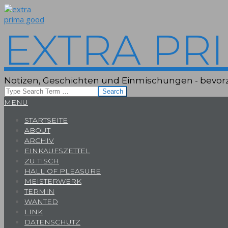
Skip
to
content
EXTRA PR
Notizen, Geschichten und Einmischungen - bevorz
Search
Primary
MENU
Navigation
STARTSEITE
Menu
ABOUT
ARCHIV
EINKAUFSZETTEL
ZU TISCH
HALL OF PLEASURE
MEISTERWERK
TERMIN
WANTED
LINK
DATENSCHUTZ