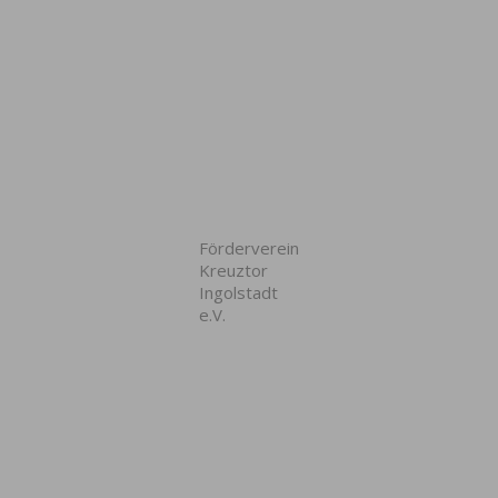
Förderverein
Kreuztor
Ingolstadt
e.V.