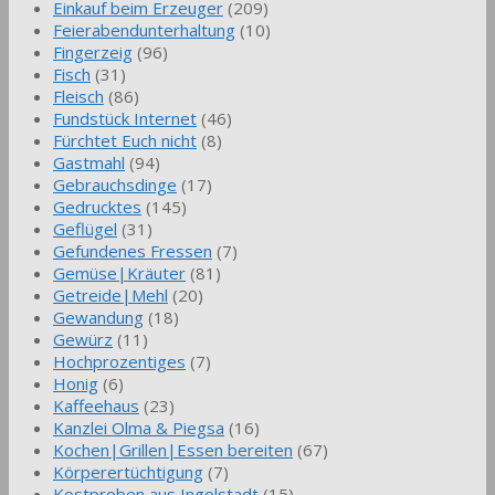
Einkauf beim Erzeuger
(209)
Feierabendunterhaltung
(10)
Fingerzeig
(96)
Fisch
(31)
Fleisch
(86)
Fundstück Internet
(46)
Fürchtet Euch nicht
(8)
Gastmahl
(94)
Gebrauchsdinge
(17)
Gedrucktes
(145)
Geflügel
(31)
Gefundenes Fressen
(7)
Gemüse|Kräuter
(81)
Getreide|Mehl
(20)
Gewandung
(18)
Gewürz
(11)
Hochprozentiges
(7)
Honig
(6)
Kaffeehaus
(23)
Kanzlei Olma & Piegsa
(16)
Kochen|Grillen|Essen bereiten
(67)
Körperertüchtigung
(7)
Kostproben aus Ingolstadt
(15)