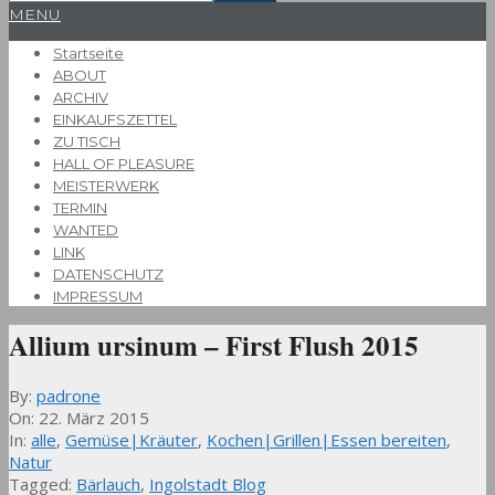
Primary
MENU
Navigation
Startseite
Menu
ABOUT
ARCHIV
EINKAUFSZETTEL
ZU TISCH
HALL OF PLEASURE
MEISTERWERK
TERMIN
WANTED
LINK
DATENSCHUTZ
IMPRESSUM
Allium ursinum – First Flush 2015
By:
padrone
On:
22. März 2015
In:
alle
,
Gemüse|Kräuter
,
Kochen|Grillen|Essen bereiten
,
Natur
Tagged:
Bärlauch
,
Ingolstadt Blog