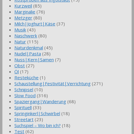
Kurzweil
(85)
Marginalie
(76)
Metzger
(80)
Milch|Joghurt|Käse
(37)
Musik
(43)
Naschwerk
(80)
Natur
(115)
Naturdenkmal
(45)
Nudel|Pasta
(28)
Nuss|Kern|Samen
(7)
Obst
(27)
Öl
(17)
Resteküche
(1)
Schaustellung|Festivität|Verrichtung
(271)
Schnipsel
(10)
Slow Food
(316)
Spaziergang|Wanderung
(68)
Spirituell
(33)
Springinkerl|Schwirbel
(18)
Streetart
(23)
Suchspiel – Wo bin ich?
(18)
Test
(62)