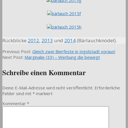
Rückblicke
2012
,
2013
und
2014
(Bärlauchknödel).
2015-
Previous Post:
Gleich zwei Bierfeste in Ingolstadt voraus!
03-
Next Post:
Marginalie (33) – Werbung die bewegt
22
Schreibe einen Kommentar
Deine E-Mail-Adresse wird nicht veröffentlicht.
Erforderliche
Felder sind mit
*
markiert
Kommentar
*