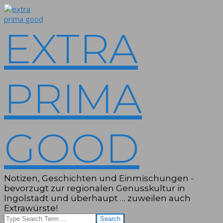
Skip
to
content
EXTRA
PRIMA
GOOD
Notizen, Geschichten und Einmischungen -
bevorzugt zur regionalen Genusskultur in
Ingolstadt und überhaupt … zuweilen auch
Extrawürste!
Search