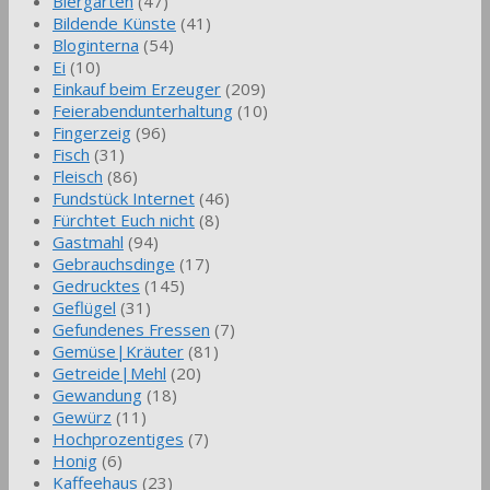
Biergarten
(47)
Bildende Künste
(41)
Bloginterna
(54)
Ei
(10)
Einkauf beim Erzeuger
(209)
Feierabendunterhaltung
(10)
Fingerzeig
(96)
Fisch
(31)
Fleisch
(86)
Fundstück Internet
(46)
Fürchtet Euch nicht
(8)
Gastmahl
(94)
Gebrauchsdinge
(17)
Gedrucktes
(145)
Geflügel
(31)
Gefundenes Fressen
(7)
Gemüse|Kräuter
(81)
Getreide|Mehl
(20)
Gewandung
(18)
Gewürz
(11)
Hochprozentiges
(7)
Honig
(6)
Kaffeehaus
(23)