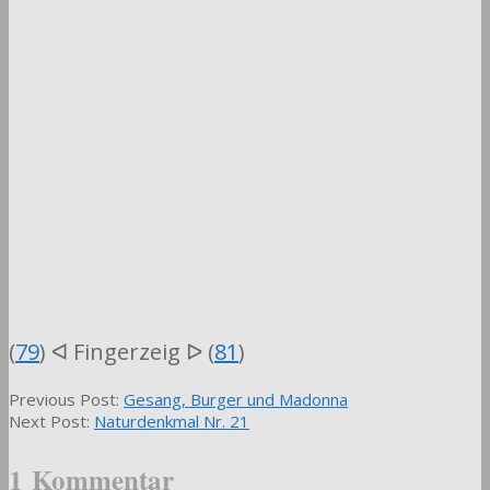
(
79
) ᐊ Fingerzeig ᐅ (
81
)
2023-
Previous Post:
Gesang, Burger und Madonna
07-
Next Post:
Naturdenkmal Nr. 21
24
1 Kommentar