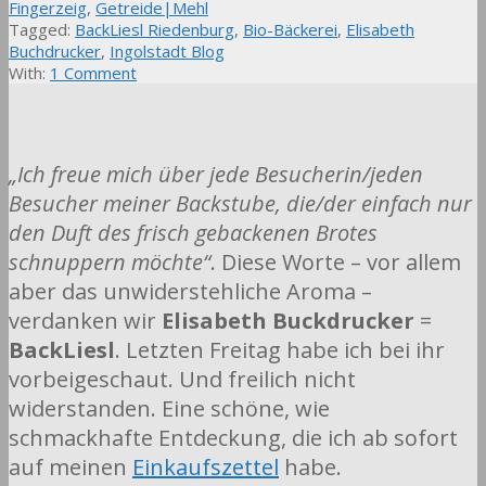
Fingerzeig
,
Getreide|Mehl
Tagged:
BackLiesl Riedenburg
,
Bio-Bäckerei
,
Elisabeth
Buchdrucker
,
Ingolstadt Blog
With:
1 Comment
„Ich freue mich über jede Besucherin/jeden
Besucher meiner Backstube, die/der einfach nur
den Duft des frisch gebackenen Brotes
schnuppern möchte“
. Diese Worte – vor allem
aber das unwiderstehliche Aroma –
verdanken wir
Elisabeth Buckdrucker
=
BackLiesl
. Letzten Freitag habe ich bei ihr
vorbeigeschaut. Und freilich nicht
widerstanden. Eine schöne, wie
schmackhafte Entdeckung, die ich ab sofort
auf meinen
Einkaufszettel
habe.