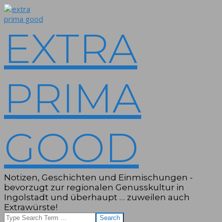
Skip
to
content
EXTRA
PRIMA
GOOD
Notizen, Geschichten und Einmischungen -
bevorzugt zur regionalen Genusskultur in
Ingolstadt und überhaupt … zuweilen auch
Extrawürste!
Search