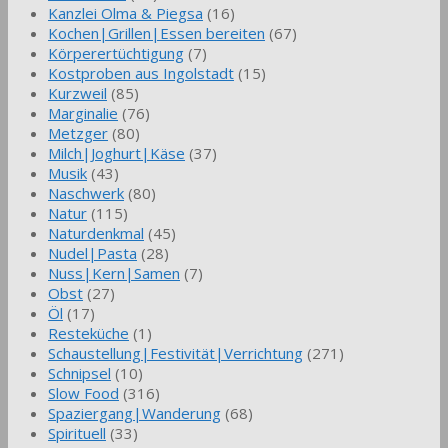
Kanzlei Olma & Piegsa
(16)
Kochen|Grillen|Essen bereiten
(67)
Körperertüchtigung
(7)
Kostproben aus Ingolstadt
(15)
Kurzweil
(85)
Marginalie
(76)
Metzger
(80)
Milch|Joghurt|Käse
(37)
Musik
(43)
Naschwerk
(80)
Natur
(115)
Naturdenkmal
(45)
Nudel|Pasta
(28)
Nuss|Kern|Samen
(7)
Obst
(27)
Öl
(17)
Resteküche
(1)
Schaustellung|Festivität|Verrichtung
(271)
Schnipsel
(10)
Slow Food
(316)
Spaziergang|Wanderung
(68)
Spirituell
(33)