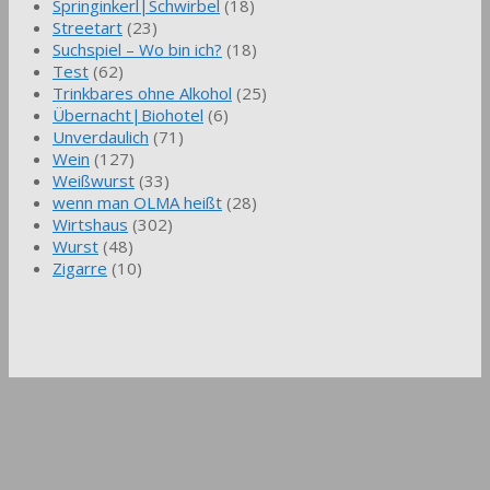
Springinkerl|Schwirbel
(18)
Streetart
(23)
Suchspiel – Wo bin ich?
(18)
Test
(62)
Trinkbares ohne Alkohol
(25)
Übernacht|Biohotel
(6)
Unverdaulich
(71)
Wein
(127)
Weißwurst
(33)
wenn man OLMA heißt
(28)
Wirtshaus
(302)
Wurst
(48)
Zigarre
(10)