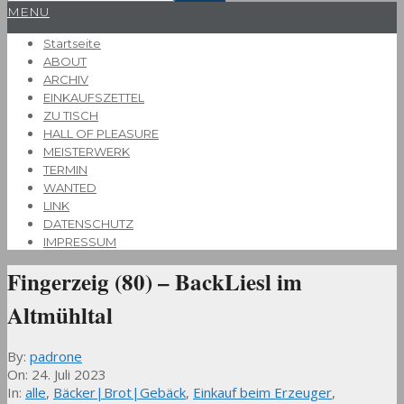
Primary
MENU
Navigation
Startseite
Menu
ABOUT
ARCHIV
EINKAUFSZETTEL
ZU TISCH
HALL OF PLEASURE
MEISTERWERK
TERMIN
WANTED
LINK
DATENSCHUTZ
IMPRESSUM
Fingerzeig (80) – BackLiesl im
Altmühltal
By:
padrone
On:
24. Juli 2023
In:
alle
,
Bäcker|Brot|Gebäck
,
Einkauf beim Erzeuger
,