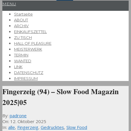
Primary
MENU
Navigation
Startseite
Menu
ABOUT
ARCHIV
EINKAUFSZETTEL
ZU TISCH
HALL OF PLEASURE
MEISTERWERK
TERMIN
WANTED
LINK
DATENSCHUTZ
IMPRESSUM
Fingerzeig (94) – Slow Food Magazin
2025|05
By:
padrone
On:
12. Oktober 2025
In:
alle
,
Fingerzeig
,
Gedrucktes
,
Slow Food