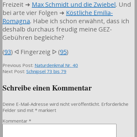
Freizeit ➜
Max Schmidt und die Zwiebel
. Und
bei arte vier Folgen ➜
Köstliche Emilia-
Romagna
. Habe ich schon erwähnt, dass ich
deshalb durchaus freudig meine GEZ-
Gebühren begleiche?
(
93
) ᐊ Fingerzeig ᐅ (
95
)
2025-
Previous Post:
Naturdenkmal Nr. 40
10-
Next Post:
Schnipsel 73 bis 79
12
Schreibe einen Kommentar
Deine E-Mail-Adresse wird nicht veröffentlicht.
Erforderliche
Felder sind mit
*
markiert
Kommentar
*