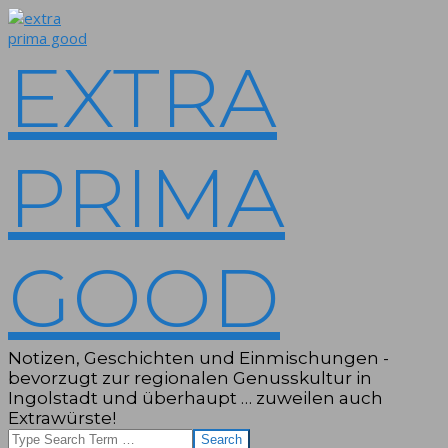
Skip
to
content
EXTRA
PRIMA
GOOD
Notizen, Geschichten und Einmischungen -
bevorzugt zur regionalen Genusskultur in
Ingolstadt und überhaupt … zuweilen auch
Extrawürste!
Search