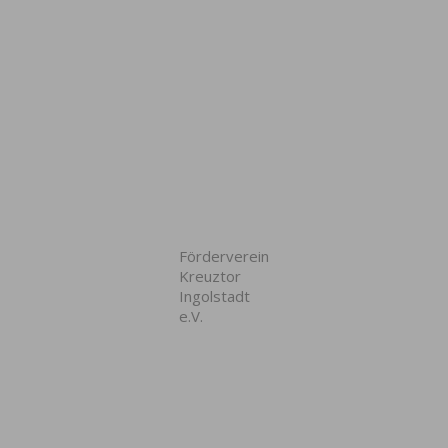
Förderverein
Kreuztor
Ingolstadt
e.V.