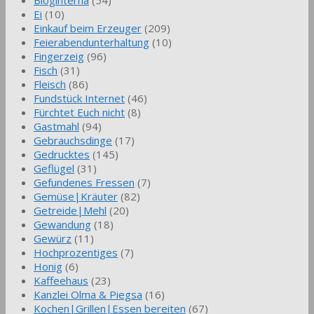
Bloginterna
(54)
Ei
(10)
Einkauf beim Erzeuger
(209)
Feierabendunterhaltung
(10)
Fingerzeig
(96)
Fisch
(31)
Fleisch
(86)
Fundstück Internet
(46)
Fürchtet Euch nicht
(8)
Gastmahl
(94)
Gebrauchsdinge
(17)
Gedrucktes
(145)
Geflügel
(31)
Gefundenes Fressen
(7)
Gemüse|Kräuter
(82)
Getreide|Mehl
(20)
Gewandung
(18)
Gewürz
(11)
Hochprozentiges
(7)
Honig
(6)
Kaffeehaus
(23)
Kanzlei Olma & Piegsa
(16)
Kochen|Grillen|Essen bereiten
(67)