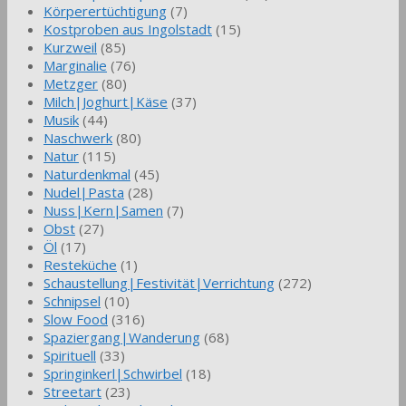
Körperertüchtigung
(7)
Kostproben aus Ingolstadt
(15)
Kurzweil
(85)
Marginalie
(76)
Metzger
(80)
Milch|Joghurt|Käse
(37)
Musik
(44)
Naschwerk
(80)
Natur
(115)
Naturdenkmal
(45)
Nudel|Pasta
(28)
Nuss|Kern|Samen
(7)
Obst
(27)
Öl
(17)
Resteküche
(1)
Schaustellung|Festivität|Verrichtung
(272)
Schnipsel
(10)
Slow Food
(316)
Spaziergang|Wanderung
(68)
Spirituell
(33)
Springinkerl|Schwirbel
(18)
Streetart
(23)