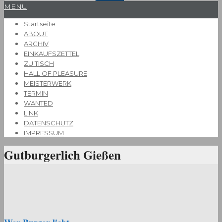
Primary
MENU
Navigation
Startseite
Menu
ABOUT
ARCHIV
EINKAUFSZETTEL
ZU TISCH
HALL OF PLEASURE
MEISTERWERK
TERMIN
WANTED
LINK
DATENSCHUTZ
IMPRESSUM
Gutburgerlich Gießen