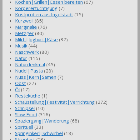
Kochen|Grillen|Essen bereiten
(67)
Körperertüchtigung
(7)
Kostproben aus Ingolstadt
(15)
Kurzweil
(85)
Marginalie
(76)
Metzger
(80)
Milch|Joghurt|Käse
(37)
Musik
(44)
Naschwerk
(80)
Natur
(115)
Naturdenkmal
(45)
Nudel|Pasta
(28)
Nuss|Kern|Samen
(7)
Obst
(27)
Öl
(17)
Resteküche
(1)
Schaustellung|Festivität|Verrichtung
(272)
Schnipsel
(10)
Slow Food
(316)
Spaziergang|Wanderung
(68)
Spirituell
(33)
Springinkerl|Schwirbel
(18)
Streetart
(23)