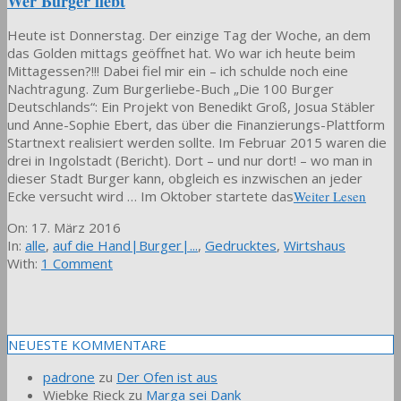
Wer Burger liebt
Heute ist Donnerstag. Der einzige Tag der Woche, an dem
das Golden mittags geöffnet hat. Wo war ich heute beim
Mittagessen?!!! Dabei fiel mir ein – ich schulde noch eine
Nachtragung. Zum Burgerliebe-Buch „Die 100 Burger
Deutschlands“: Ein Projekt von Benedikt Groß, Josua Stäbler
und Anne-Sophie Ebert, das über die Finanzierungs-Plattform
Startnext realisiert werden sollte. Im Februar 2015 waren die
drei in Ingolstadt (Bericht). Dort – und nur dort! – wo man in
dieser Stadt Burger kann, obgleich es inzwischen an jeder
Ecke versucht wird … Im Oktober startete das
Weiter Lesen
2016-
On:
17. März 2016
03-
In:
alle
,
auf die Hand|Burger|...
,
Gedrucktes
,
Wirtshaus
17
With:
1 Comment
NEUESTE KOMMENTARE
padrone
zu
Der Ofen ist aus
Wiebke Rieck
zu
Marga sei Dank