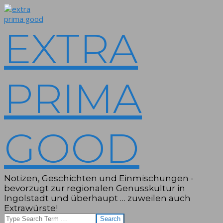
Skip
to
content
EXTRA
PRIMA
GOOD
Notizen, Geschichten und Einmischungen -
bevorzugt zur regionalen Genusskultur in
Ingolstadt und überhaupt … zuweilen auch
Extrawürste!
Search