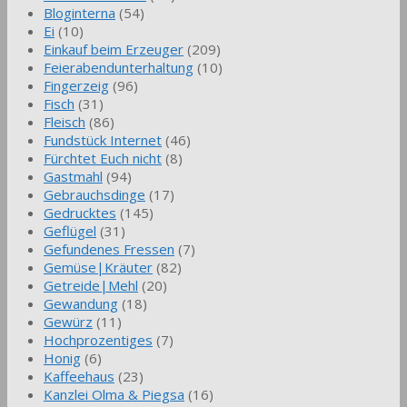
Bloginterna
(54)
Ei
(10)
Einkauf beim Erzeuger
(209)
Feierabendunterhaltung
(10)
Fingerzeig
(96)
Fisch
(31)
Fleisch
(86)
Fundstück Internet
(46)
Fürchtet Euch nicht
(8)
Gastmahl
(94)
Gebrauchsdinge
(17)
Gedrucktes
(145)
Geflügel
(31)
Gefundenes Fressen
(7)
Gemüse|Kräuter
(82)
Getreide|Mehl
(20)
Gewandung
(18)
Gewürz
(11)
Hochprozentiges
(7)
Honig
(6)
Kaffeehaus
(23)
Kanzlei Olma & Piegsa
(16)