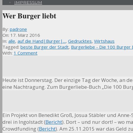
IMPRESSUM
Wer Burger liebt
By:
padrone
On:
17. März 2016
In:
alle
,
auf die Hand|Burger|...
,
Gedrucktes
,
Wirtshaus
Tagged:
beste Burger der Stadt
,
Burgerliebe - Die 100 Burger
With:
1 Comment
Heute ist Donnerstag. Der einzige Tag der Woche, an 
eine Nachtragung. Zum Burgerliebe-Buch „Die 100 Burg
Ein Projekt von Benedikt Groß, Josua Stäbler und Anne-
drei in Ingolstadt (
Bericht
). Dort – und nur dort! – wo m
Crowdfunding (
Bericht
). Am 25.11.2015 war das Geld 