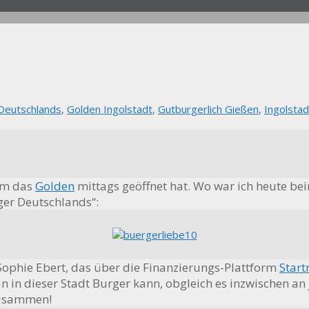
 Deutschlands
,
Golden Ingolstadt
,
Gutburgerlich Gießen
,
Ingolstad
dem das
Golden
mittags geöffnet hat. Wo war ich heute beim
er Deutschlands“:
Sophie Ebert, das über die Finanzierungs-Plattform
Start
an in dieser Stadt Burger kann, obgleich es inzwischen an
zusammen!