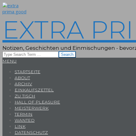
Skip
to
content
EXTRA PR
Notizen, Geschichten und Einmischungen - bevorz
Search
Primary
MENU
Navigation
STARTSEITE
Menu
ABOUT
ARCHIV
EINKAUFSZETTEL
ZU TISCH
HALL OF PLEASURE
MEISTERWERK
TERMIN
WANTED
LINK
DATENSCHUTZ