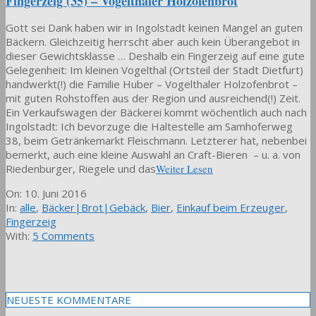
Fingerzeig (35) – Vogelthaler Holzofenbrot
Gott sei Dank haben wir in Ingolstadt keinen Mangel an guten
Bäckern. Gleichzeitig herrscht aber auch kein Überangebot in
dieser Gewichtsklasse … Deshalb ein Fingerzeig auf eine gute
Gelegenheit: Im kleinen Vogelthal (Ortsteil der Stadt Dietfurt)
handwerkt(!) die Familie Huber – Vogelthaler Holzofenbrot –
mit guten Rohstoffen aus der Region und ausreichend(!) Zeit.
Ein Verkaufswagen der Bäckerei kommt wöchentlich auch nach
Ingolstadt: Ich bevorzuge die Haltestelle am Samhoferweg
38, beim Getränkemarkt Fleischmann. Letzterer hat, nebenbei
bemerkt, auch eine kleine Auswahl an Craft-Bieren – u. a. von
Riedenburger, Riegele und das
Weiter Lesen
2016-
On:
10. Juni 2016
06-
In:
alle
,
Bäcker|Brot|Gebäck
,
Bier
,
Einkauf beim Erzeuger
,
10
Fingerzeig
With:
5 Comments
NEUESTE KOMMENTARE