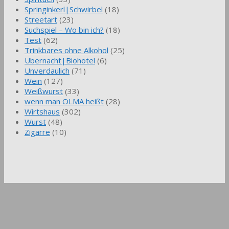
Springinkerl|Schwirbel
(18)
Streetart
(23)
Suchspiel – Wo bin ich?
(18)
Test
(62)
Trinkbares ohne Alkohol
(25)
Übernacht|Biohotel
(6)
Unverdaulich
(71)
Wein
(127)
Weißwurst
(33)
wenn man OLMA heißt
(28)
Wirtshaus
(302)
Wurst
(48)
Zigarre
(10)