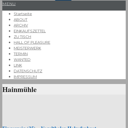
Primary
MENU
Navigation
Startseite
Menu
ABOUT
ARCHIV
EINKAUFSZETTEL
ZU TISCH
HALL OF PLEASURE
MEISTERWERK
TERMIN
WANTED
LINK
DATENSCHUTZ
IMPRESSUM
Hainmühle