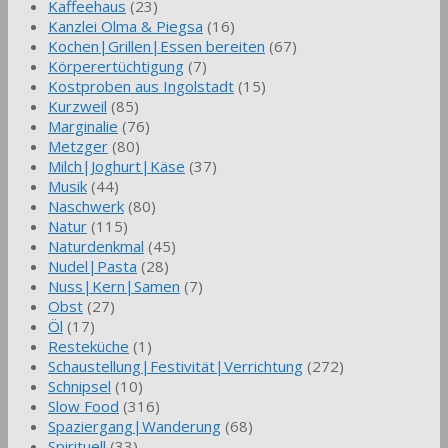
Kaffeehaus
(23)
Kanzlei Olma & Piegsa
(16)
Kochen|Grillen|Essen bereiten
(67)
Körperertüchtigung
(7)
Kostproben aus Ingolstadt
(15)
Kurzweil
(85)
Marginalie
(76)
Metzger
(80)
Milch|Joghurt|Käse
(37)
Musik
(44)
Naschwerk
(80)
Natur
(115)
Naturdenkmal
(45)
Nudel|Pasta
(28)
Nuss|Kern|Samen
(7)
Obst
(27)
Öl
(17)
Resteküche
(1)
Schaustellung|Festivität|Verrichtung
(272)
Schnipsel
(10)
Slow Food
(316)
Spaziergang|Wanderung
(68)
Spirituell
(33)