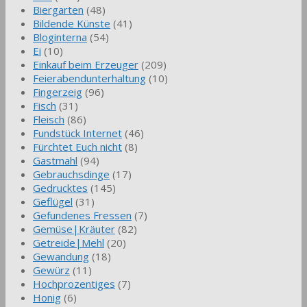
Biergarten
(48)
Bildende Künste
(41)
Bloginterna
(54)
Ei
(10)
Einkauf beim Erzeuger
(209)
Feierabendunterhaltung
(10)
Fingerzeig
(96)
Fisch
(31)
Fleisch
(86)
Fundstück Internet
(46)
Fürchtet Euch nicht
(8)
Gastmahl
(94)
Gebrauchsdinge
(17)
Gedrucktes
(145)
Geflügel
(31)
Gefundenes Fressen
(7)
Gemüse|Kräuter
(82)
Getreide|Mehl
(20)
Gewandung
(18)
Gewürz
(11)
Hochprozentiges
(7)
Honig
(6)