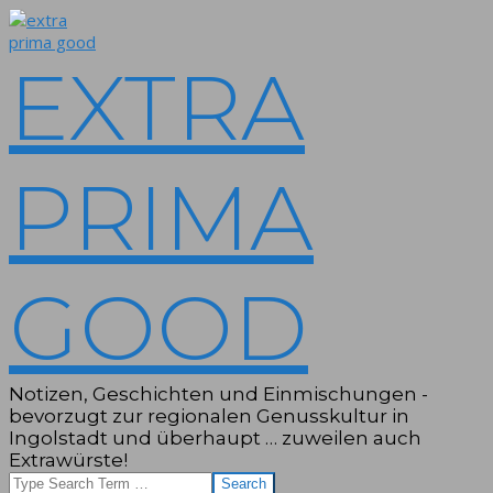
Skip
to
content
EXTRA
PRIMA
GOOD
Notizen, Geschichten und Einmischungen -
bevorzugt zur regionalen Genusskultur in
Ingolstadt und überhaupt … zuweilen auch
Extrawürste!
Search