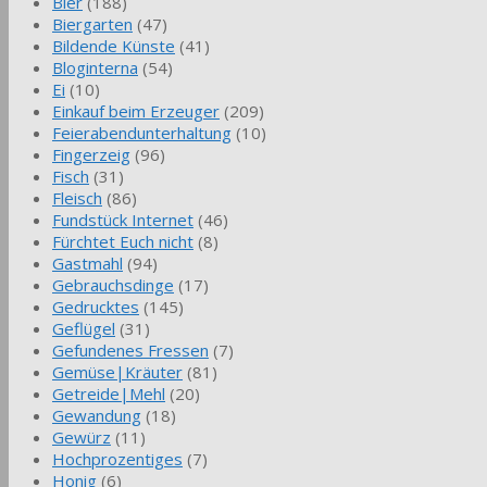
Bier
(188)
Biergarten
(47)
Bildende Künste
(41)
Bloginterna
(54)
Ei
(10)
Einkauf beim Erzeuger
(209)
Feierabendunterhaltung
(10)
Fingerzeig
(96)
Fisch
(31)
Fleisch
(86)
Fundstück Internet
(46)
Fürchtet Euch nicht
(8)
Gastmahl
(94)
Gebrauchsdinge
(17)
Gedrucktes
(145)
Geflügel
(31)
Gefundenes Fressen
(7)
Gemüse|Kräuter
(81)
Getreide|Mehl
(20)
Gewandung
(18)
Gewürz
(11)
Hochprozentiges
(7)
Honig
(6)