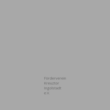
Förderverein
Kreuztor
Ingolstadt
e.V.