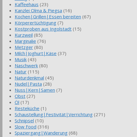
Kaffeehaus
(23)
Kanzlei Olma & Piegsa
(16)
Kochen|Grillen|Essen bereiten
(67)
Körperertüchtigung
(7)
Kostproben aus Ingolstadt
(15)
Kurzweil
(85)
Marginalie
(76)
Metzger
(80)
Milch|Joghurt|Käse
(37)
Musik
(43)
Naschwerk
(80)
Natur
(115)
Naturdenkmal
(45)
Nudel|Pasta
(28)
Nuss|Kern|Samen
(7)
Obst
(27)
Öl
(17)
Resteküche
(1)
Schaustellung|Festivität|Verrichtung
(271)
Schnipsel
(10)
Slow Food
(316)
Spaziergang|Wanderung
(68)