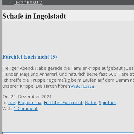
IMPRESSUM
Schafe in Ingolstadt
Fürchtet Euch nicht (5)
Heiliger Abend. Habe gerade die Familienkrippe aufgebaut (Ge
Hunden Maja und Annamirl. Und natürlich seine fast 500 Tiere s
Ich treffe die Truppe regelmäßig beim Laufen auf dem Damm nör
unserer Krippe. Die Hirten hören
Weiter Lesen
2021-
On:
24. Dezember 2021
12-
In:
alle
,
Bloginterna
,
Fürchtet Euch nicht
,
Natur
,
Spirituell
24
With:
1 Comment