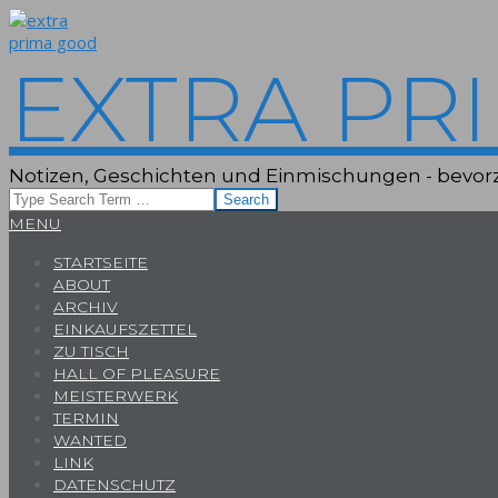
Skip
to
content
EXTRA PR
Notizen, Geschichten und Einmischungen - bevorz
Search
Primary
MENU
Navigation
STARTSEITE
Menu
ABOUT
ARCHIV
EINKAUFSZETTEL
ZU TISCH
HALL OF PLEASURE
MEISTERWERK
TERMIN
WANTED
LINK
DATENSCHUTZ